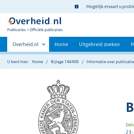
Ter
Mogelijk ervaart u prob
informatie:
U
Publicaties
Officiële publicaties
bent
Primaire
nu
Andere
Overheid.nl
Home
Uitgebreid zoeken
M
hier:
sites
navigatie
binnen
U bent hier:
Home
Bijlage 146400
Informatie over publicati
B
Dat
23