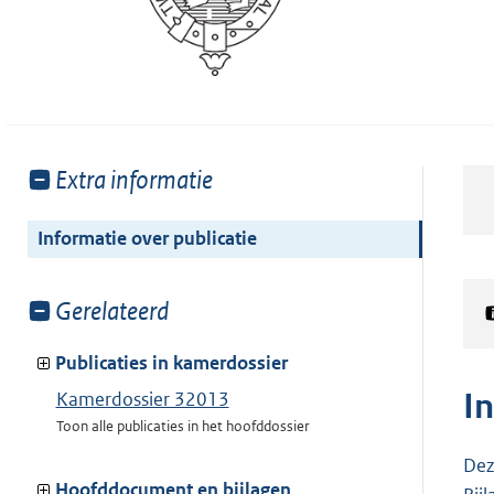
Toon
Extra informatie
meer
van:
Informatie over publicatie
Toon
Gerelateerd
meer
van:
Publicaties in kamerdossier
I
Kamerdossier 32013
Toon alle publicaties in het hoofddossier
Dez
Hoofddocument en bijlagen