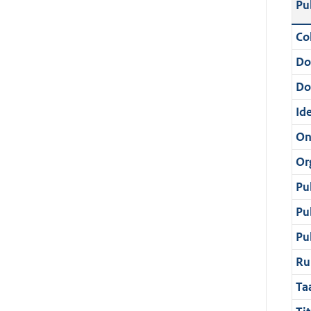
Pu
Col
Do
Do
Ide
On
Or
Pu
Pu
Pu
Ru
Ta