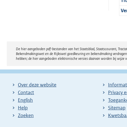
Tit
Ve
De hier aangeboden pdf-bestanden van het Staatsblad, Staatscourant, Tract
Disclaimer
Bekendmakingswet en de Rijkswet goedkeuring en bekendmaking verdragen voor
hebben; de hier aangeboden elektronische versies daarvan worden bij wijze 
Over deze website
Informat
Contact
Privacy 
English
Toeganke
Help
Sitemap
Zoeken
E
Kwetsba
x