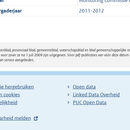
el
Monitoring Commissie
rgaderjaar
2011-2012
atenblad, provinciaal blad, gemeenteblad, waterschapsblad en blad gemeenschappelijke 
 zover ze na 1 juli 2009 zijn uitgegeven. Voor pdf-publicaties van vóór deze datum g
van service aangeboden.
ie hergebruiken
Open data
en cookies
Linked Data Overheid
lijkheid
PUC Open Data
arheid melden