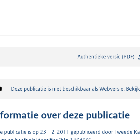
Authentieke versie (PDF)
b
e
s
t
Notificatie:
Deze publicatie is niet beschikbaar als Webversie. Bekij
a
n
d
nformatie over deze publicatie
s
g
e publicatie is op 23-12-2011 gepubliceerd door Tweede Kam
r