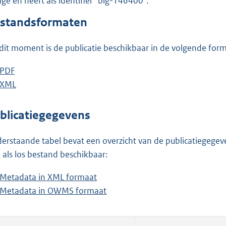
lage en heeft als identifier "blg-146400".
o
o
standsformaten
t
t
dit moment is de publicatie beschikbaar in de volgende for
e
:
D
PDF
b
3
o
D
XML
e
b
3
w
o
s
e
9
n
w
t
s
blicatiegegevens
K
l
n
a
t
b
o
l
n
a
erstaande tabel bevat een overzicht van de publicatiegegeven
a
o
d
n
 als los bestand beschikbaar:
d
a
s
d
Metadata in XML formaat
b
p
d
g
s
Metadata in OWMS formaat
e
b
u
p
r
g
s
e
b
u
o
r
t
s
l
b
o
o