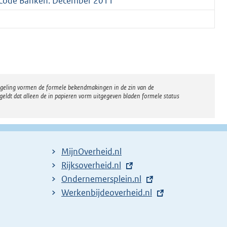
 Code Banken. December 2011
regeling vormen de formele bekendmakingen in de zin van de
eldt dat alleen de in papieren vorm uitgegeven bladen formele status
MijnOverheid.nl
E
Rijksoverheid.nl
x
E
Ondernemersplein.nl
t
x
E
Werkenbijdeoverheid.nl
e
t
x
r
e
t