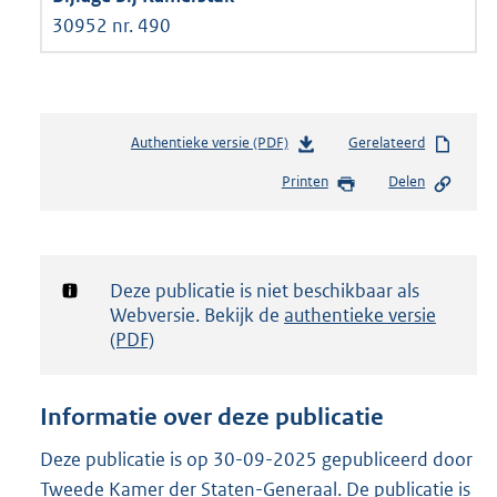
30952 nr. 490
Authentieke versie (PDF)
b
Gerelateerd
e
Printen
Delen
s
t
a
n
d
Notificatie:
Deze publicatie is niet beschikbaar als
s
Webversie. Bekijk de
authentieke versie
g
(PDF)
r
o
o
Informatie over deze publicatie
t
t
Deze publicatie is op 30-09-2025 gepubliceerd door
e
Tweede Kamer der Staten-Generaal. De publicatie is
: