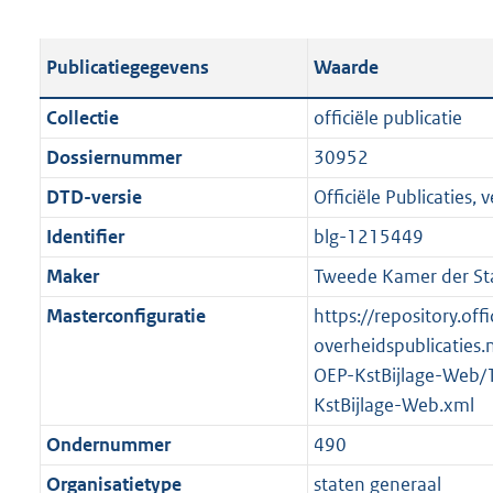
s
e
b
o
t
s
l
o
Publicatiegegevens
Waarde
a
t
i
t
n
a
c
t
Collectie
officiële publicatie
d
n
a
e
Dossiernummer
30952
s
d
t
:
g
s
DTD-versie
Officiële Publicaties, v
i
3
r
g
e
1
Identifier
blg-1215449
o
r
i
K
Maker
Tweede Kamer der St
o
o
n
b
t
o
Masterconfiguratie
https://repository.offi
f
t
t
overheidspublicaties.
o
e
t
OEP-KstBijlage-Web/
r
:
e
KstBijlage-Web.xml
m
2
:
a
Ondernummer
490
K
2
a
Organisatietype
staten generaal
b
K