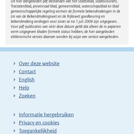
Disclaimer
De hier aangeboden pdf-bestanden van het Staatsblad, Staatscourant,
Tractatenblad, provinciaal blad, gemeenteblad, waterschapsblad en blad
gemeenschappelijke regeling vormen de formele bekendmakingen in de
zin van de Bekendmakingswet en de Rijkswet goedkeuring en
bekendmaking verdragen voor zover ze na 1 juli 2009 zijn uitgegeven.
Voor pdf-publicaties van vóór deze datum geldt dat alleen de in papieren
vorm uitgegeven bladen formele status hebben; de hier aangeboden
elektronische versies daarvan worden bij wijze van service aangeboden.
Over deze website
Contact
English
Help
Zoeken
Informatie hergebruiken
Privacy en cookies
Toegankelijkheid