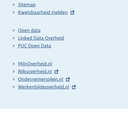
Sitemap
E
Kwetsbaarheid melden
x
t
Open data
e
Linked Data Overheid
r
PUC Open Data
n
e
MijnOverheid.nl
l
E
Rijksoverheid.nl
i
x
E
Ondernemersplein.nl
n
t
x
E
Werkenbijdeoverheid.nl
k
e
t
x
:
r
e
t
n
r
e
e
n
r
l
e
n