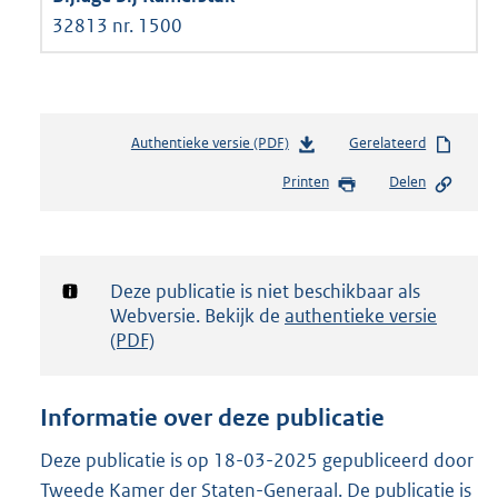
32813 nr. 1500
Authentieke versie (PDF)
b
Gerelateerd
e
Printen
Delen
s
t
a
n
d
Notificatie:
Deze publicatie is niet beschikbaar als
s
Webversie. Bekijk de
authentieke versie
g
(PDF)
r
o
o
Informatie over deze publicatie
t
t
Deze publicatie is op 18-03-2025 gepubliceerd door
e
Tweede Kamer der Staten-Generaal. De publicatie is
: