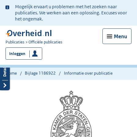
Ter
Mogelijk ervaart u problemen met het zoeken naar
informatie:
publicaties. We werken aan een oplossing. Excuses voor
het ongemak.
Menu
U
Publicaties
Officiële publicaties
bent
Inloggen
nu
hier:
Home
Bijlage 1186922
Informatie over publicatie