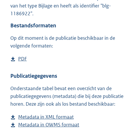
1
van het type Bijlage en heeft als identifier "blg-
1
1186922".
5
K
Bestandsformaten
b
Op dit moment is de publicatie beschikbaar in de
volgende formaten:
D
PDF
b
o
e
w
s
Publicatiegegevens
n
t
Onderstaande tabel bevat een overzicht van de
l
a
publicatiegegevens (metadata) die bij deze publicatie
o
n
horen. Deze zijn ook als los bestand beschikbaar:
a
d
d
s
Metadata in XML formaat
b
p
g
Metadata in OWMS formaat
e
b
u
r