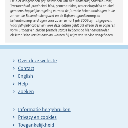
Disclaimer
De hier aangeboden pdf-bestanden van het Staatsblad, Staatscourant,
Tractatenblad, provinciaal blad, gemeenteblad, waterschapsblad en blad
gemeenschappelijke regeling vormen de formele bekendmakingen in de
zin van de Bekendmakingswet en de Rijkswet goedkeuring en
bekendmaking verdragen voor zover ze na 1 juli 2009 zijn uitgegeven.
Voor pdf-publicaties van vóór deze datum geldt dat alleen de in papieren
vorm uitgegeven bladen formele status hebben; de hier aangeboden
elektronische versies daarvan worden bij wijze van service aangeboden.
Over deze website
Contact
English
Help
Zoeken
Informatie hergebruiken
Privacy en cookies
Toegankelijkheid