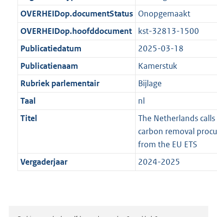
t
b
OVERHEIDop.documentStatus
Onopgemaakt
OVERHEIDop.hoofddocument
kst-32813-1500
Publicatiedatum
2025-03-18
Publicatienaam
Kamerstuk
Rubriek parlementair
Bijlage
Taal
nl
Titel
The Netherlands calls 
carbon removal proc
from the EU ETS
Vergaderjaar
2024-2025