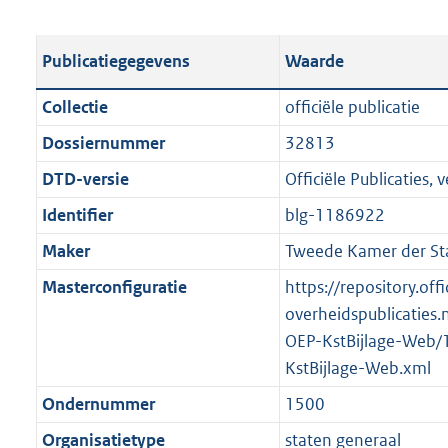
s
e
b
o
t
s
l
o
Publicatiegegevens
Waarde
a
t
i
t
n
a
c
t
Collectie
officiële publicatie
d
n
a
e
Dossiernummer
32813
s
d
t
:
g
s
DTD-versie
Officiële Publicaties, v
i
1
r
g
e
1
Identifier
blg-1186922
o
r
i
5
Maker
Tweede Kamer der St
o
o
n
K
t
o
Masterconfiguratie
https://repository.offi
f
b
t
t
overheidspublicaties.
o
e
t
OEP-KstBijlage-Web/
r
:
e
KstBijlage-Web.xml
m
2
:
a
Ondernummer
1500
K
2
a
Organisatietype
staten generaal
b
K