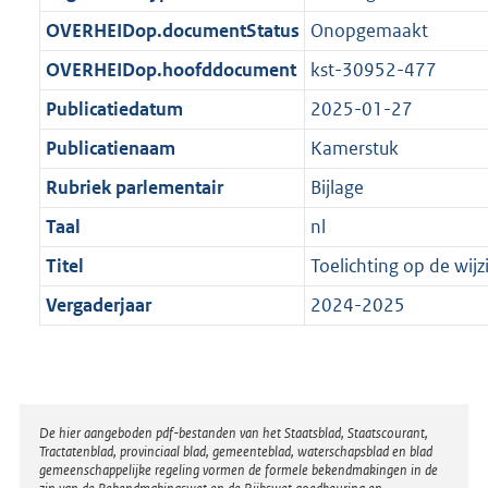
t
b
OVERHEIDop.documentStatus
Onopgemaakt
OVERHEIDop.hoofddocument
kst-30952-477
Publicatiedatum
2025-01-27
Publicatienaam
Kamerstuk
Rubriek parlementair
Bijlage
Taal
nl
Titel
Toelichting op de wijz
Vergaderjaar
2024-2025
Disclaimer
De hier aangeboden pdf-bestanden van het Staatsblad, Staatscourant,
Tractatenblad, provinciaal blad, gemeenteblad, waterschapsblad en blad
gemeenschappelijke regeling vormen de formele bekendmakingen in de