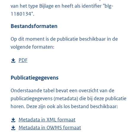
4
van het type Bijlage en heeft als identifier "blg-
1
1180134".
7
K
Bestandsformaten
b
Op dit moment is de publicatie beschikbaar in de
volgende formaten:
D
PDF
b
o
e
w
s
Publicatiegegevens
n
t
Onderstaande tabel bevat een overzicht van de
l
a
publicatiegegevens (metadata) die bij deze publicatie
o
n
horen. Deze zijn ook als los bestand beschikbaar:
a
d
d
s
Metadata in XML formaat
b
p
g
Metadata in OWMS formaat
e
b
u
r