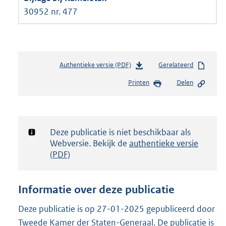
30952 nr. 477
Authentieke versie (PDF)
b
Gerelateerd
e
Printen
Delen
s
t
a
n
d
Notificatie:
Deze publicatie is niet beschikbaar als
s
Webversie. Bekijk de
authentieke versie
g
(PDF)
r
o
o
Informatie over deze publicatie
t
t
Deze publicatie is op 27-01-2025 gepubliceerd door
e
Tweede Kamer der Staten-Generaal. De publicatie is
: