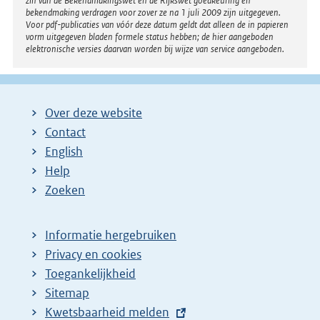
zin van de Bekendmakingswet en de Rijkswet goedkeuring en
bekendmaking verdragen voor zover ze na 1 juli 2009 zijn uitgegeven.
Voor pdf-publicaties van vóór deze datum geldt dat alleen de in papieren
vorm uitgegeven bladen formele status hebben; de hier aangeboden
elektronische versies daarvan worden bij wijze van service aangeboden.
Over deze website
Contact
English
Help
Zoeken
Informatie hergebruiken
Privacy en cookies
Toegankelijkheid
Sitemap
E
Kwetsbaarheid melden