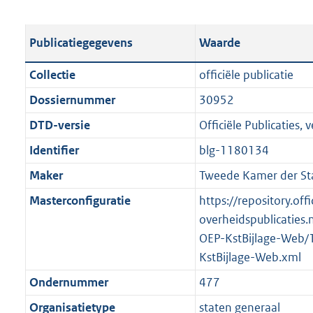
s
e
b
o
t
s
l
o
Publicatiegegevens
Waarde
a
t
i
t
n
a
c
t
Collectie
officiële publicatie
d
n
a
e
Dossiernummer
30952
s
d
t
:
g
s
DTD-versie
Officiële Publicaties, v
i
4
r
g
e
1
Identifier
blg-1180134
o
r
i
7
Maker
Tweede Kamer der St
o
o
n
K
t
o
Masterconfiguratie
https://repository.offi
f
b
t
t
overheidspublicaties.
o
e
t
OEP-KstBijlage-Web/
r
:
e
KstBijlage-Web.xml
m
1
:
a
Ondernummer
477
K
2
a
Organisatietype
staten generaal
b
K