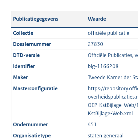
s
e
b
o
t
s
l
o
Publicatiegegevens
Waarde
a
t
i
t
n
a
c
t
Collectie
officiële publicatie
d
n
a
e
Dossiernummer
27830
s
d
t
:
g
s
DTD-versie
Officiële Publicaties, v
i
1
r
g
e
7
Identifier
blg-1166208
o
r
i
3
Maker
Tweede Kamer der St
o
o
n
K
t
o
Masterconfiguratie
https://repository.offi
f
b
t
t
overheidspublicaties.
o
e
t
OEP-KstBijlage-Web/
r
:
e
KstBijlage-Web.xml
m
2
:
a
Ondernummer
451
K
2
a
Organisatietype
staten generaal
b
K