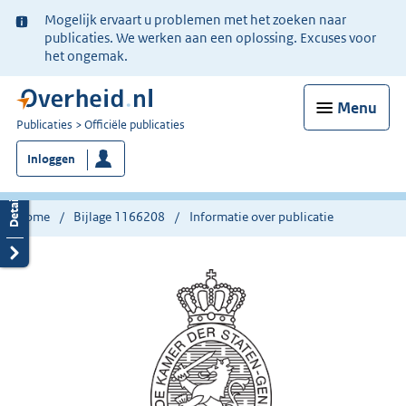
Ter
Mogelijk ervaart u problemen met het zoeken naar
informatie:
publicaties. We werken aan een oplossing. Excuses voor
het ongemak.
Menu
U
Publicaties
Officiële publicaties
bent
Inloggen
nu
hier:
Home
Bijlage 1166208
Informatie over publicatie