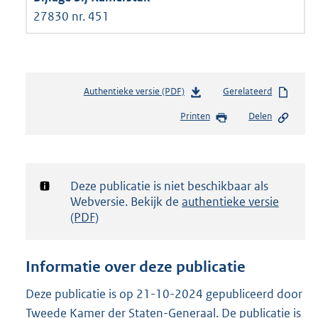
27830 nr. 451
Authentieke versie (PDF)
b
Gerelateerd
e
Printen
Delen
s
t
a
n
d
Notificatie:
Deze publicatie is niet beschikbaar als
s
Webversie. Bekijk de
authentieke versie
g
(PDF)
r
o
o
Informatie over deze publicatie
t
t
Deze publicatie is op 21-10-2024 gepubliceerd door
e
Tweede Kamer der Staten-Generaal. De publicatie is
: