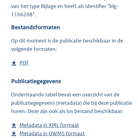
1
van het type Bijlage en heeft als identifier "blg-
7
1166208".
3
K
Bestandsformaten
b
Op dit moment is de publicatie beschikbaar in de
volgende formaten:
D
PDF
b
o
e
w
s
Publicatiegegevens
n
t
Onderstaande tabel bevat een overzicht van de
l
a
publicatiegegevens (metadata) die bij deze publicatie
o
n
horen. Deze zijn ook als los bestand beschikbaar:
a
d
d
s
Metadata in XML formaat
b
p
g
Metadata in OWMS formaat
e
b
u
r