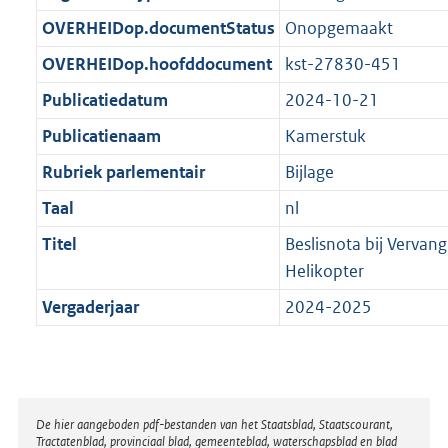
t
b
OVERHEIDop.documentStatus
Onopgemaakt
OVERHEIDop.hoofddocument
kst-27830-451
Publicatiedatum
2024-10-21
Publicatienaam
Kamerstuk
Rubriek parlementair
Bijlage
Taal
nl
Titel
Beslisnota bij Vervan
Helikopter
Vergaderjaar
2024-2025
Disclaimer
De hier aangeboden pdf-bestanden van het Staatsblad, Staatscourant,
Tractatenblad, provinciaal blad, gemeenteblad, waterschapsblad en blad