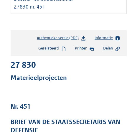
27830 nr. 451
Authentieke versie (PDF)
b
Informatie
e
Gerelateerd
Printen
Delen
s
t
27 830
a
n
d
Materieelprojecten
s
g
r
o
Nr. 451
o
t
t
BRIEF VAN DE STAATSSECRETARIS VAN
e
DEFENSIE
: