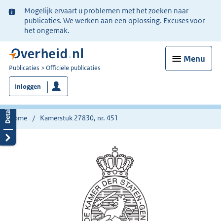
Ter
Mogelijk ervaart u problemen met het zoeken naar
informatie:
publicaties. We werken aan een oplossing. Excuses voor
het ongemak.
Menu
U
Publicaties
Officiële publicaties
bent
Inloggen
nu
hier:
Home
Kamerstuk 27830, nr. 451