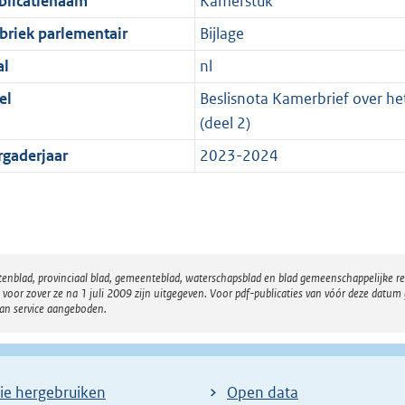
blicatienaam
Kamerstuk
briek parlementair
Bijlage
al
nl
el
Beslisnota Kamerbrief over he
(deel 2)
rgaderjaar
2023-2024
atenblad, provinciaal blad, gemeenteblad, waterschapsblad en blad gemeenschappelijke 
 zover ze na 1 juli 2009 zijn uitgegeven. Voor pdf-publicaties van vóór deze datum g
van service aangeboden.
ie hergebruiken
Open data