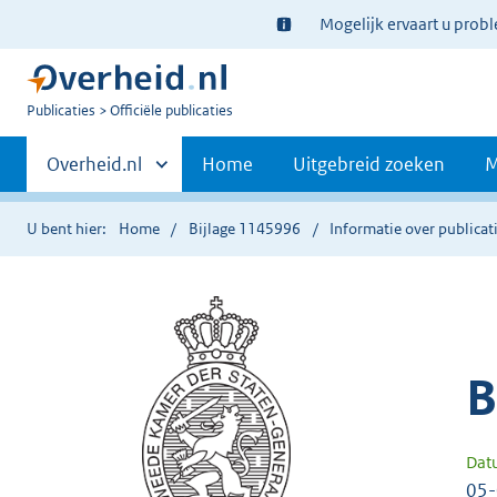
Ter
Mogelijk ervaart u prob
informatie:
U
Publicaties
Officiële publicaties
bent
Primaire
nu
Andere
Overheid.nl
Home
Uitgebreid zoeken
M
hier:
sites
navigatie
binnen
U bent hier:
Home
Bijlage 1145996
Informatie over publicat
B
Dat
05-