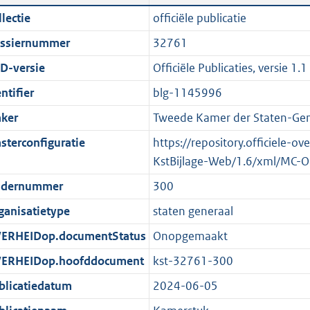
n
a
i
t
lectie
officiële publicatie
d
n
c
t
ssiernummer
32761
s
d
a
e
g
s
t
:
D-versie
Officiële Publicaties, versie 1.1
r
g
i
1
ntifier
blg-1145996
o
r
e
,
ker
Tweede Kamer der Staten-Gen
o
o
i
2
t
o
n
M
sterconfiguratie
https://repository.officiele-o
t
t
f
b
KstBijlage-Web/1.6/xml/MC-O
e
t
o
dernummer
300
:
e
r
ganisatietype
staten generaal
2
:
m
K
2
a
ERHEIDop.documentStatus
Onopgemaakt
b
K
a
ERHEIDop.hoofddocument
kst-32761-300
b
t
blicatiedatum
2024-06-05