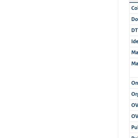
Col
Do
DT
Ide
Ma
Ma
On
Or
OV
OV
Pu