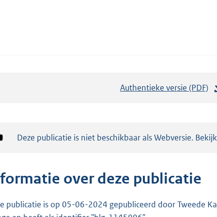
Authentieke versie (PDF)
b
e
s
t
Notificatie:
Deze publicatie is niet beschikbaar als Webversie. Bekij
a
n
d
nformatie over deze publicatie
s
g
e publicatie is op 05-06-2024 gepubliceerd door Tweede Kam
r