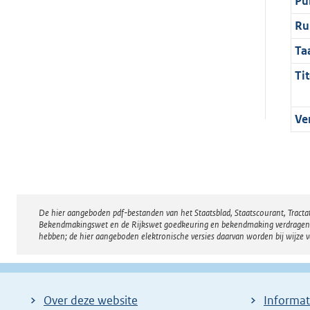
Pu
Ru
Ta
Tit
Ve
De hier aangeboden pdf-bestanden van het Staatsblad, Staatscourant, Tract
Disclaimer
Bekendmakingswet en de Rijkswet goedkeuring en bekendmaking verdragen voor
hebben; de hier aangeboden elektronische versies daarvan worden bij wijze 
Over deze website
Informat