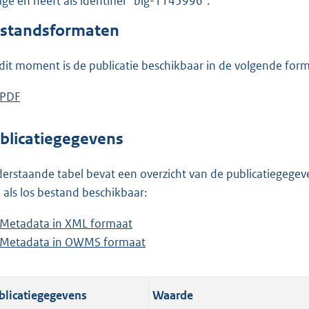
lage en heeft als identifier "blg-1145996".
o
o
standsformaten
t
t
dit moment is de publicatie beschikbaar in de volgende for
e
:
D
PDF
b
1
o
e
,
w
s
blicatiegegevens
2
n
t
M
l
a
erstaande tabel bevat een overzicht van de publicatiegegeven
b
o
n
 als los bestand beschikbaar:
a
d
Metadata in XML formaat
b
d
s
Metadata in OWMS formaat
e
b
p
g
s
e
u
r
t
s
b
o
blicatiegegevens
Waarde
a
t
l
o