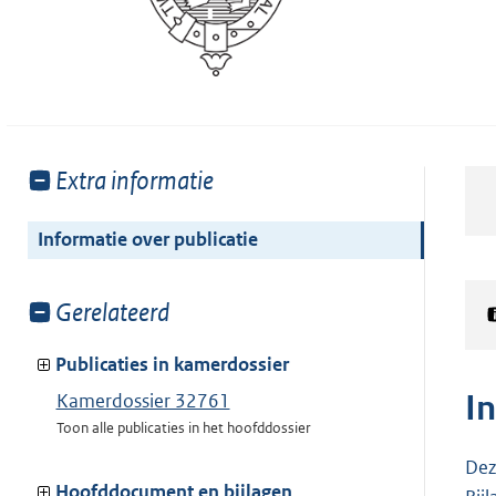
Toon
Extra informatie
meer
van:
Informatie over publicatie
Toon
Gerelateerd
meer
van:
Publicaties in kamerdossier
I
Kamerdossier 32761
Toon alle publicaties in het hoofddossier
Dez
Hoofddocument en bijlagen