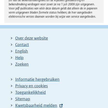
zin van de Bekendmakingswet en de Rijkswet goedkeuring en
bekendmaking verdragen voor zover ze na 1 juli 2009 zijn uitgegeven.
Voor pdf-publicaties van vóór deze datum geldt dat alleen de in papieren
vorm uitgegeven bladen formele status hebben; de hier aangeboden
elektronische versies daarvan worden bij wijze van service aangeboden.
Over deze website
Contact
English
Help
Zoeken
Informatie hergebruiken
Privacy en cookies
Toegankelijkheid
Sitemap
E
Kwetsbaarheid melden