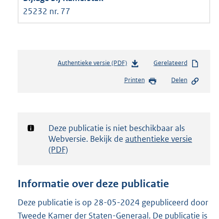
25232 nr. 77
Authentieke versie (PDF)
b
Gerelateerd
e
Printen
Delen
s
t
a
n
d
Notificatie:
Deze publicatie is niet beschikbaar als
s
Webversie. Bekijk de
authentieke versie
g
(PDF)
r
o
o
Informatie over deze publicatie
t
t
Deze publicatie is op 28-05-2024 gepubliceerd door
e
Tweede Kamer der Staten-Generaal. De publicatie is
: