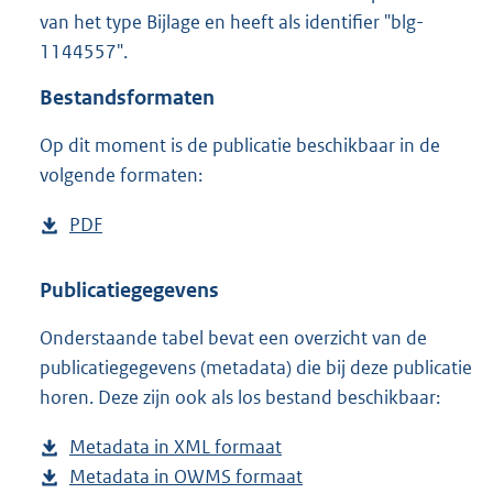
2
van het type Bijlage en heeft als identifier "blg-
1
1144557".
,
7
Bestandsformaten
M
b
Op dit moment is de publicatie beschikbaar in de
volgende formaten:
D
PDF
b
o
e
w
s
Publicatiegegevens
n
t
Onderstaande tabel bevat een overzicht van de
l
a
publicatiegegevens (metadata) die bij deze publicatie
o
n
horen. Deze zijn ook als los bestand beschikbaar:
a
d
d
s
Metadata in XML formaat
b
p
g
Metadata in OWMS formaat
e
b
u
r