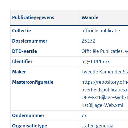
s
e
b
o
t
s
l
o
Publicatiegegevens
Waarde
a
t
i
t
n
a
c
t
Collectie
officiële publicatie
d
n
a
e
Dossiernummer
25232
s
d
t
:
g
s
DTD-versie
Officiële Publicaties, v
i
2
r
g
e
1
Identifier
blg-1144557
o
r
i
,
Maker
Tweede Kamer der St
o
o
n
7
t
o
Masterconfiguratie
https://repository.offi
f
M
t
t
overheidspublicaties.
o
b
e
t
OEP-KstBijlage-Web/
r
:
e
KstBijlage-Web.xml
m
1
:
a
Ondernummer
77
K
2
a
Organisatietype
staten generaal
b
K