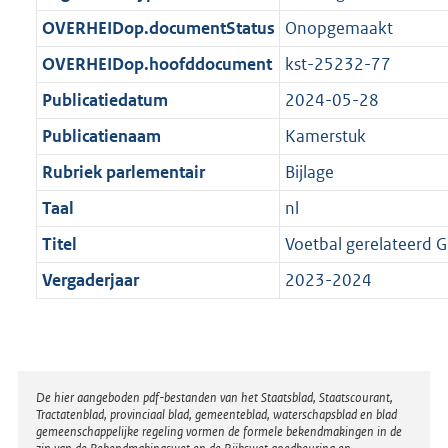
t
b
OVERHEIDop.documentStatus
Onopgemaakt
OVERHEIDop.hoofddocument
kst-25232-77
Publicatiedatum
2024-05-28
Publicatienaam
Kamerstuk
Rubriek parlementair
Bijlage
Taal
nl
Titel
Voetbal gerelateerd 
Vergaderjaar
2023-2024
Disclaimer
De hier aangeboden pdf-bestanden van het Staatsblad, Staatscourant,
Tractatenblad, provinciaal blad, gemeenteblad, waterschapsblad en blad
gemeenschappelijke regeling vormen de formele bekendmakingen in de