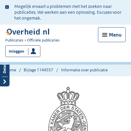
Ter
Mogelijk ervaart u problemen met het zoeken naar
informatie:
publicaties. We werken aan een oplossing. Excuses voor
het ongemak.
Menu
U
Publicaties
Officiële publicaties
bent
Inloggen
nu
hier:
Home
Bijlage 1144557
Informatie over publicatie