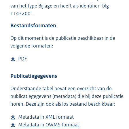
2
van het type Bijlage en heeft als identifier "blg-
,
1143200".
5
M
Bestandsformaten
b
Op dit moment is de publicatie beschikbaar in de
volgende formaten:
D
PDF
b
o
e
w
s
Publicatiegegevens
n
t
Onderstaande tabel bevat een overzicht van de
l
a
publicatiegegevens (metadata) die bij deze publicatie
o
n
horen. Deze zijn ook als los bestand beschikbaar:
a
d
d
s
Metadata in XML formaat
b
p
g
Metadata in OWMS formaat
e
b
u
r