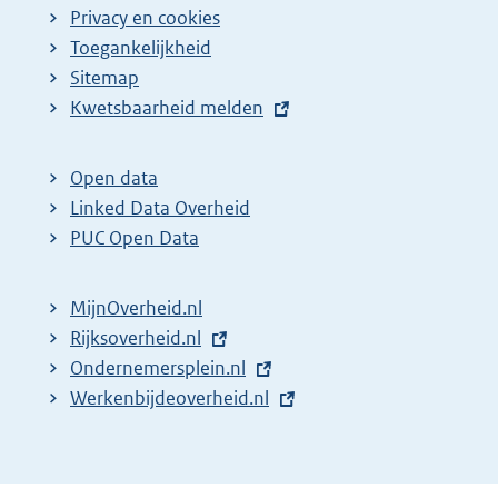
Privacy en cookies
Toegankelijkheid
Sitemap
E
Kwetsbaarheid melden
x
t
Open data
e
Linked Data Overheid
r
PUC Open Data
n
e
MijnOverheid.nl
l
E
Rijksoverheid.nl
i
x
E
Ondernemersplein.nl
n
t
x
E
Werkenbijdeoverheid.nl
k
e
t
x
:
r
e
t
n
r
e