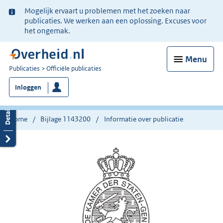
Ter
Mogelijk ervaart u problemen met het zoeken naar
informatie:
publicaties. We werken aan een oplossing. Excuses voor
het ongemak.
Menu
U
Publicaties
Officiële publicaties
bent
Inloggen
nu
hier:
Home
Bijlage 1143200
Informatie over publicatie