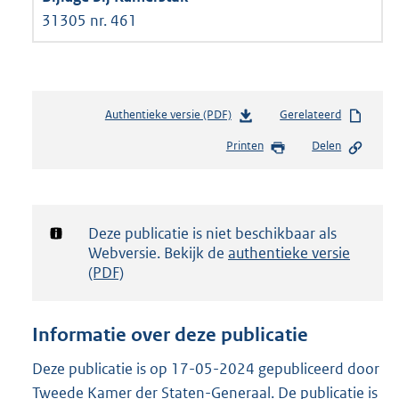
31305 nr. 461
Authentieke versie (PDF)
b
Gerelateerd
e
Printen
Delen
s
t
a
n
d
Notificatie:
Deze publicatie is niet beschikbaar als
s
Webversie. Bekijk de
authentieke versie
g
(PDF)
r
o
o
Informatie over deze publicatie
t
t
Deze publicatie is op 17-05-2024 gepubliceerd door
e
Tweede Kamer der Staten-Generaal. De publicatie is
: