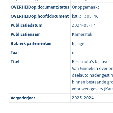
t
b
OVERHEIDop.documentStatus
Onopgemaakt
OVERHEIDop.hoofddocument
kst-31305-461
Publicatiedatum
2024-05-17
Publicatienaam
Kamerstuk
Rubriek parlementair
Bijlage
Taal
nl
Titel
Beslisnota's bij Invull
Van Ginneken over o
deelauto nader gesti
binnen bestaande groe
voor werkgevers (Ka
Vergaderjaar
2023-2024