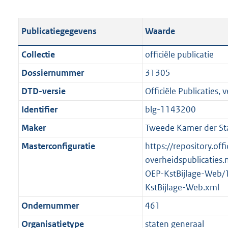
s
e
b
o
t
s
l
o
Publicatiegegevens
Waarde
a
t
i
t
n
a
c
t
Collectie
officiële publicatie
d
n
a
e
Dossiernummer
31305
s
d
t
:
g
s
DTD-versie
Officiële Publicaties, v
i
2
r
g
e
,
Identifier
blg-1143200
o
r
i
5
Maker
Tweede Kamer der St
o
o
n
M
t
o
Masterconfiguratie
https://repository.offi
f
b
t
t
overheidspublicaties.
o
e
t
OEP-KstBijlage-Web/
r
:
e
KstBijlage-Web.xml
m
2
:
a
Ondernummer
461
K
2
a
Organisatietype
staten generaal
b
K