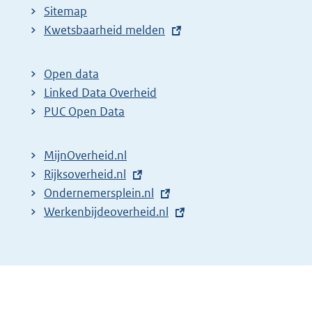
Sitemap
E
Kwetsbaarheid melden
x
t
Open data
e
Linked Data Overheid
r
PUC Open Data
n
e
MijnOverheid.nl
l
E
Rijksoverheid.nl
i
x
E
Ondernemersplein.nl
n
t
x
E
Werkenbijdeoverheid.nl
k
e
t
x
:
r
e
t
n
r
e
e
n
r
l
e
n