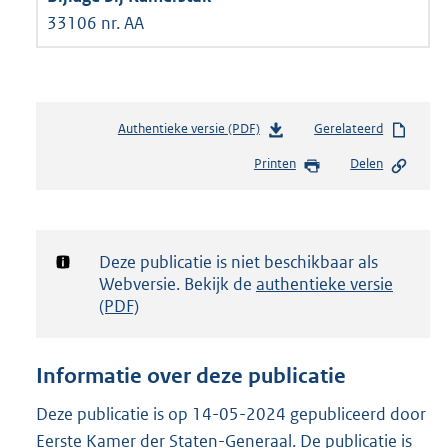
33106 nr. AA
Authentieke versie (PDF)
b
Gerelateerd
e
Printen
Delen
s
t
a
n
d
Notificatie:
Deze publicatie is niet beschikbaar als
s
Webversie. Bekijk de
authentieke versie
g
(PDF)
r
o
o
Informatie over deze publicatie
t
t
Deze publicatie is op 14-05-2024 gepubliceerd door
e
Eerste Kamer der Staten-Generaal. De publicatie is
: