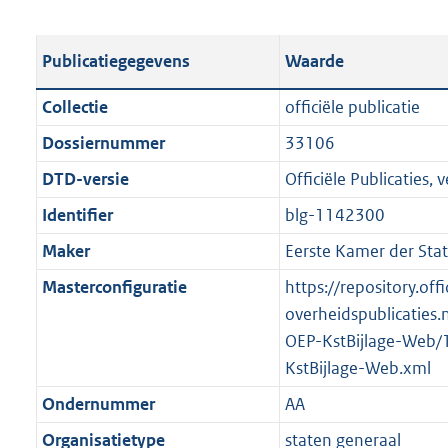
s
e
b
o
t
s
l
o
Publicatiegegevens
Waarde
a
t
i
t
n
a
c
t
Collectie
officiële publicatie
d
n
a
e
Dossiernummer
33106
s
d
t
:
g
s
DTD-versie
Officiële Publicaties, v
i
4
r
g
e
8
Identifier
blg-1142300
o
r
i
8
Maker
Eerste Kamer der Sta
o
o
n
K
t
o
Masterconfiguratie
https://repository.offi
f
b
t
t
overheidspublicaties.
o
e
t
OEP-KstBijlage-Web/
r
:
e
KstBijlage-Web.xml
m
2
:
a
Ondernummer
AA
K
2
a
Organisatietype
staten generaal
b
K