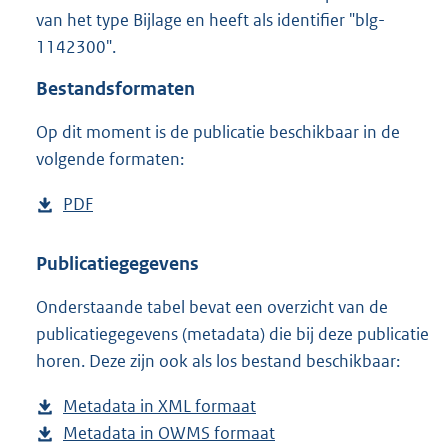
4
van het type Bijlage en heeft als identifier "blg-
8
1142300".
8
K
Bestandsformaten
b
Op dit moment is de publicatie beschikbaar in de
volgende formaten:
D
PDF
b
o
e
w
s
Publicatiegegevens
n
t
Onderstaande tabel bevat een overzicht van de
l
a
publicatiegegevens (metadata) die bij deze publicatie
o
n
horen. Deze zijn ook als los bestand beschikbaar:
a
d
d
s
Metadata in XML formaat
b
p
g
Metadata in OWMS formaat
e
b
u
r