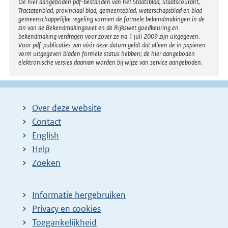
Disclaimer
De hier aangeboden pdf-bestanden van het Staatsblad, Staatscourant,
Tractatenblad, provinciaal blad, gemeenteblad, waterschapsblad en blad
gemeenschappelijke regeling vormen de formele bekendmakingen in de
zin van de Bekendmakingswet en de Rijkswet goedkeuring en
bekendmaking verdragen voor zover ze na 1 juli 2009 zijn uitgegeven.
Voor pdf-publicaties van vóór deze datum geldt dat alleen de in papieren
vorm uitgegeven bladen formele status hebben; de hier aangeboden
elektronische versies daarvan worden bij wijze van service aangeboden.
Over deze website
Contact
English
Help
Zoeken
Informatie hergebruiken
Privacy en cookies
Toegankelijkheid