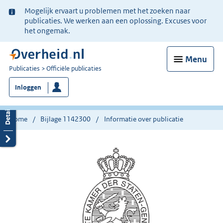
Ter
Mogelijk ervaart u problemen met het zoeken naar
informatie:
publicaties. We werken aan een oplossing. Excuses voor
het ongemak.
Menu
U
Publicaties
Officiële publicaties
bent
Inloggen
nu
hier:
Home
Bijlage 1142300
Informatie over publicatie