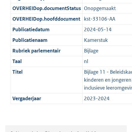
t
b
OVERHEIDop.documentStatus
Onopgemaakt
OVERHEIDop.hoofddocument
kst-33106-AA
Publicatiedatum
2024-05-14
Publicatienaam
Kamerstuk
Rubriek parlementair
Bijlage
Taal
nl
Titel
Bijlage 11 - Beleidska
kinderen en jongeren
inclusieve leeromgevin
Vergaderjaar
2023-2024