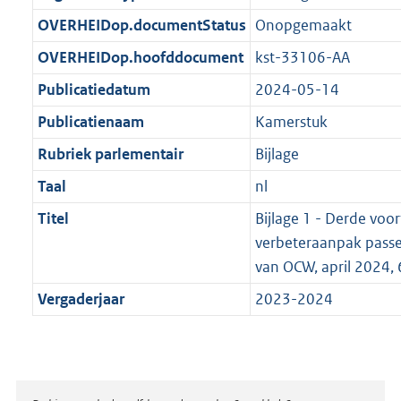
t
b
OVERHEIDop.documentStatus
Onopgemaakt
OVERHEIDop.hoofddocument
kst-33106-AA
Publicatiedatum
2024-05-14
Publicatienaam
Kamerstuk
Rubriek parlementair
Bijlage
Taal
nl
Titel
Bijlage 1 - Derde vo
verbeteraanpak passe
van OCW, april 2024, 
Vergaderjaar
2023-2024