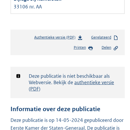
33106 nr. AA
Authentieke versie (PDF)
b
Gerelateerd
e
Printen
Delen
s
t
a
n
d
Notificatie:
Deze publicatie is niet beschikbaar als
s
Webversie. Bekijk de
authentieke versie
g
(PDF)
r
o
o
Informatie over deze publicatie
t
t
Deze publicatie is op 14-05-2024 gepubliceerd door
e
Eerste Kamer der Staten-Generaal. De publicatie is
: