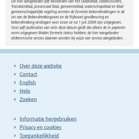
Disclaimer
De hier aangeboden pdf-bestanden van het Staatsblad, Staatscourant,
Tractatenblad, provinciaal blad, gemeenteblad, waterschapsblad en blad
gemeenschappelijke regeling vormen de formele bekendmakingen in de
zin van de Bekendmakingswet en de Rijkswet goedkeuring en
bekendmaking verdragen voor zover ze na 1 juli 2009 zijn uitgegeven.
Voor pdf-publicaties van vóór deze datum geldt dat alleen de in papieren
vorm uitgegeven bladen formele status hebben; de hier aangeboden
elektronische versies daarvan worden bij wijze van service aangeboden.
Over deze website
Contact
English
Help
Zoeken
Informatie hergebruiken
Privacy en cookies
Toegankelijkheid