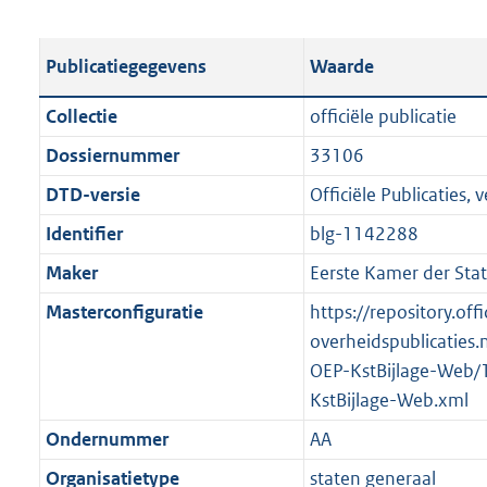
s
e
b
o
t
s
l
o
Publicatiegegevens
Waarde
a
t
i
t
n
a
c
t
Collectie
officiële publicatie
d
n
a
e
Dossiernummer
33106
s
d
t
:
g
s
DTD-versie
Officiële Publicaties, v
i
1
r
g
e
,
Identifier
blg-1142288
o
r
i
1
Maker
Eerste Kamer der Sta
o
o
n
M
t
o
Masterconfiguratie
https://repository.offi
f
b
t
t
overheidspublicaties.
o
e
t
OEP-KstBijlage-Web/
r
:
e
KstBijlage-Web.xml
m
2
:
a
Ondernummer
AA
K
2
a
Organisatietype
staten generaal
b
K