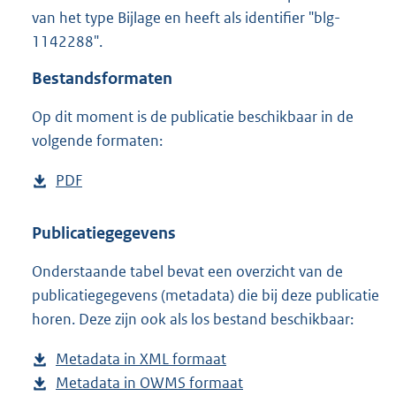
1
van het type Bijlage en heeft als identifier "blg-
,
1142288".
1
M
Bestandsformaten
b
Op dit moment is de publicatie beschikbaar in de
volgende formaten:
D
PDF
b
o
e
w
s
Publicatiegegevens
n
t
Onderstaande tabel bevat een overzicht van de
l
a
publicatiegegevens (metadata) die bij deze publicatie
o
n
horen. Deze zijn ook als los bestand beschikbaar:
a
d
d
s
Metadata in XML formaat
b
p
g
Metadata in OWMS formaat
e
b
u
r