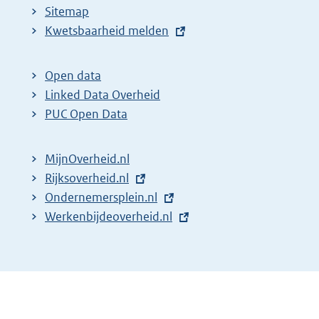
Sitemap
E
Kwetsbaarheid melden
x
t
Open data
e
Linked Data Overheid
r
PUC Open Data
n
e
MijnOverheid.nl
l
E
Rijksoverheid.nl
i
x
E
Ondernemersplein.nl
n
t
x
E
Werkenbijdeoverheid.nl
k
e
t
x
:
r
e
t
n
r
e
e
n
r
l
e
n