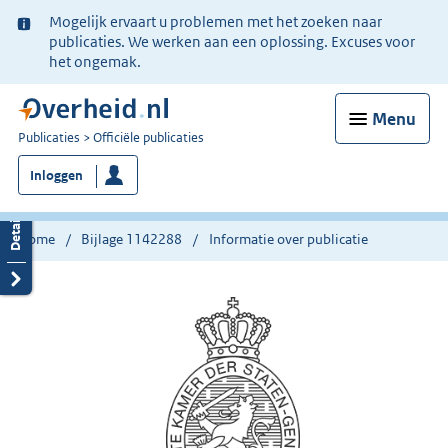
Ter
Mogelijk ervaart u problemen met het zoeken naar
informatie:
publicaties. We werken aan een oplossing. Excuses voor
het ongemak.
Menu
U
Publicaties
Officiële publicaties
bent
Inloggen
nu
hier:
Home
Bijlage 1142288
Informatie over publicatie