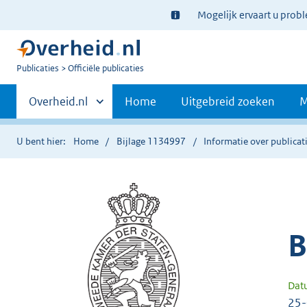
Ter
Mogelijk ervaart u prob
informatie:
U
Publicaties
Officiële publicaties
bent
Primaire
nu
Andere
Overheid.nl
Home
Uitgebreid zoeken
M
hier:
sites
navigatie
binnen
U bent hier:
Home
Bijlage 1134997
Informatie over publicat
B
Dat
25-