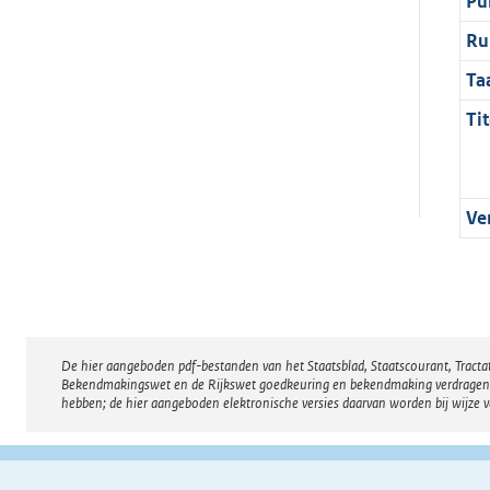
Pu
Ru
Ta
Tit
Ve
De hier aangeboden pdf-bestanden van het Staatsblad, Staatscourant, Tract
Disclaimer
Bekendmakingswet en de Rijkswet goedkeuring en bekendmaking verdragen voor
hebben; de hier aangeboden elektronische versies daarvan worden bij wijze 