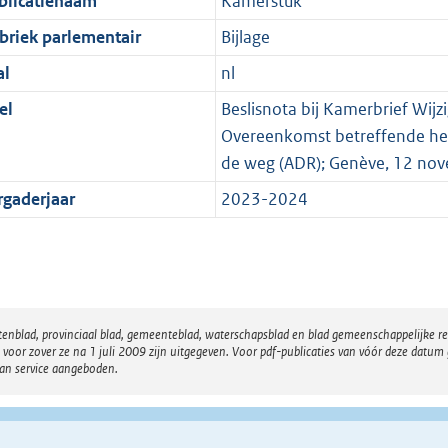
blicatienaam
Kamerstuk
briek parlementair
Bijlage
al
nl
el
Beslisnota bij Kamerbrief Wijz
Overeenkomst betreffende het 
de weg (ADR); Genève, 12 no
rgaderjaar
2023-2024
atenblad, provinciaal blad, gemeenteblad, waterschapsblad en blad gemeenschappelijke 
 zover ze na 1 juli 2009 zijn uitgegeven. Voor pdf-publicaties van vóór deze datum g
van service aangeboden.