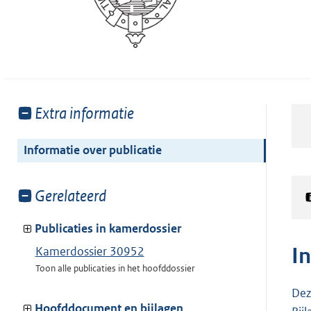
Toon
Extra informatie
meer
van:
Informatie over publicatie
Toon
Gerelateerd
meer
van:
Publicaties in kamerdossier
I
Kamerdossier 30952
Toon alle publicaties in het hoofddossier
Dez
Hoofddocument en bijlagen