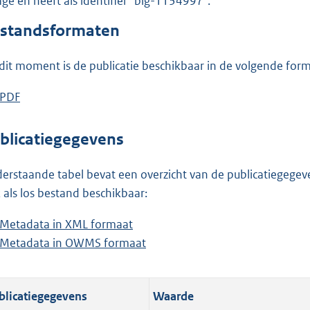
lage en heeft als identifier "blg-1134997".
o
o
standsformaten
t
t
dit moment is de publicatie beschikbaar in de volgende for
e
:
D
PDF
b
6
o
e
6
w
s
blicatiegegevens
K
n
t
b
l
a
erstaande tabel bevat een overzicht van de publicatiegegeven
o
n
 als los bestand beschikbaar:
a
d
Metadata in XML formaat
b
d
s
Metadata in OWMS formaat
e
b
p
g
s
e
u
r
t
s
b
o
blicatiegegevens
Waarde
a
t
l
o