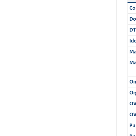
Col
Do
DT
Ide
Ma
Ma
On
Or
OV
OV
Pu