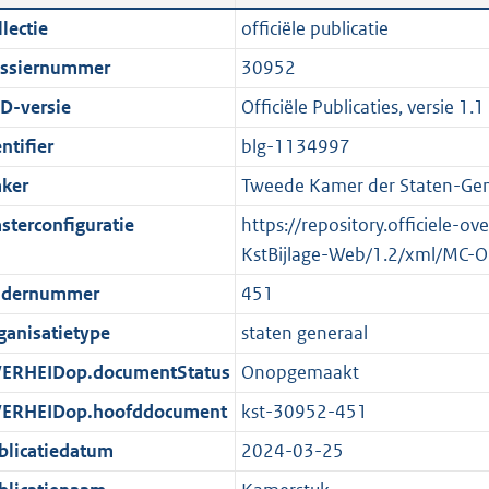
n
a
i
t
lectie
officiële publicatie
d
n
c
t
ssiernummer
30952
s
d
a
e
g
s
t
:
D-versie
Officiële Publicaties, versie 1.1
r
g
i
6
ntifier
blg-1134997
o
r
e
6
ker
Tweede Kamer der Staten-Gen
o
o
i
K
t
o
n
b
sterconfiguratie
https://repository.officiele-o
t
t
f
KstBijlage-Web/1.2/xml/MC-O
e
t
o
dernummer
451
:
e
r
ganisatietype
staten generaal
2
:
m
K
2
a
ERHEIDop.documentStatus
Onopgemaakt
b
K
a
ERHEIDop.hoofddocument
kst-30952-451
b
t
blicatiedatum
2024-03-25