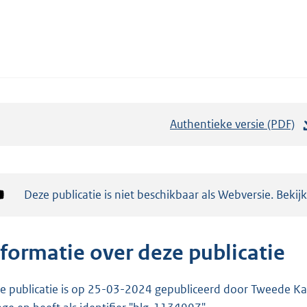
Authentieke versie (PDF)
b
e
s
t
Notificatie:
Deze publicatie is niet beschikbaar als Webversie. Bekij
a
n
d
nformatie over deze publicatie
s
g
e publicatie is op 25-03-2024 gepubliceerd door Tweede Kam
r