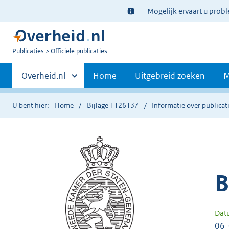
Ter
Mogelijk ervaart u prob
informatie:
U
Publicaties
Officiële publicaties
bent
Primaire
nu
Andere
Overheid.nl
Home
Uitgebreid zoeken
M
hier:
sites
navigatie
binnen
U bent hier:
Home
Bijlage 1126137
Informatie over publicat
B
Dat
06-