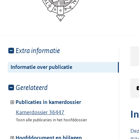
Toon
Extra informatie
meer
van:
Informatie over publicatie
Toon
Gerelateerd
meer
van:
Publicaties in kamerdossier
I
Kamerdossier 36447
Toon alle publicaties in het hoofddossier
Dez
Hoofddocument en bijlagen