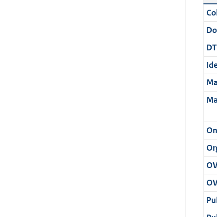
Col
Do
DT
Ide
Ma
Ma
On
Or
OV
OV
Pu