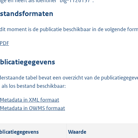
lage en heeft als identifier "blg-1126137".
o
o
standsformaten
t
t
dit moment is de publicatie beschikbaar in de volgende for
e
:
D
PDF
b
7
o
e
2
w
s
blicatiegegevens
1
n
t
K
l
a
erstaande tabel bevat een overzicht van de publicatiegegeven
b
o
n
 als los bestand beschikbaar:
a
d
Metadata in XML formaat
b
d
s
Metadata in OWMS formaat
e
b
p
g
s
e
u
r
t
s
b
o
blicatiegegevens
Waarde
a
t
l
o