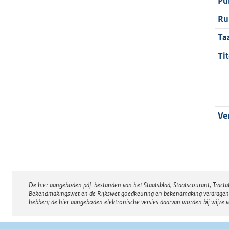
Pu
Ru
Ta
Tit
Ve
De hier aangeboden pdf-bestanden van het Staatsblad, Staatscourant, Tract
Disclaimer
Bekendmakingswet en de Rijkswet goedkeuring en bekendmaking verdragen voor
hebben; de hier aangeboden elektronische versies daarvan worden bij wijze 