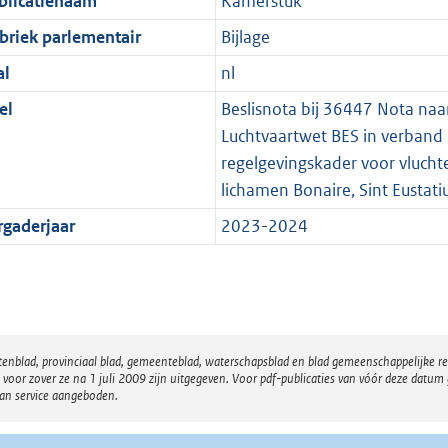
blicatienaam
Kamerstuk
briek parlementair
Bijlage
al
nl
el
Beslisnota bij 36447 Nota naar
Luchtvaartwet BES in verband
regelgevingskader voor vluch
lichamen Bonaire, Sint Eustat
rgaderjaar
2023-2024
atenblad, provinciaal blad, gemeenteblad, waterschapsblad en blad gemeenschappelijke 
 zover ze na 1 juli 2009 zijn uitgegeven. Voor pdf-publicaties van vóór deze datum g
van service aangeboden.