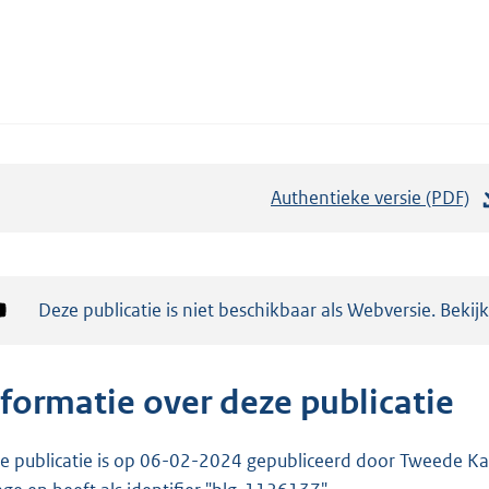
Authentieke versie (PDF)
b
e
s
t
Notificatie:
Deze publicatie is niet beschikbaar als Webversie. Bekij
a
n
d
nformatie over deze publicatie
s
g
e publicatie is op 06-02-2024 gepubliceerd door Tweede Kam
r