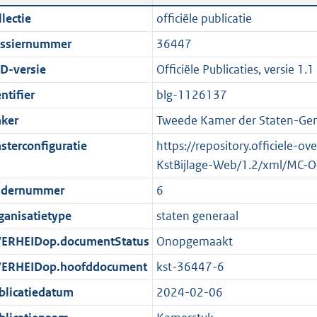
n
a
i
t
lectie
officiële publicatie
d
n
c
t
ssiernummer
36447
s
d
a
e
g
s
t
:
D-versie
Officiële Publicaties, versie 1.1
r
g
i
7
ntifier
blg-1126137
o
r
e
2
ker
Tweede Kamer der Staten-Gen
o
o
i
1
t
o
n
K
sterconfiguratie
https://repository.officiele-o
t
t
f
b
KstBijlage-Web/1.2/xml/MC-O
e
t
o
dernummer
6
:
e
r
ganisatietype
staten generaal
2
:
m
K
2
a
ERHEIDop.documentStatus
Onopgemaakt
b
K
a
ERHEIDop.hoofddocument
kst-36447-6
b
t
blicatiedatum
2024-02-06