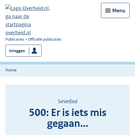
Menu
U
Publicaties
Officiële publicaties
bent
Inloggen
nu
hier:
Home
Serverfout
500: Er is iets mis
gegaan...