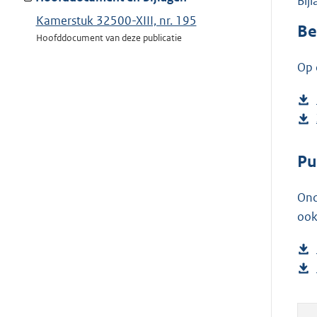
Bij
Kamerstuk 32500-XIII, nr. 195
Be
Hoofddocument van deze publicatie
Op 
Pu
Ond
ook