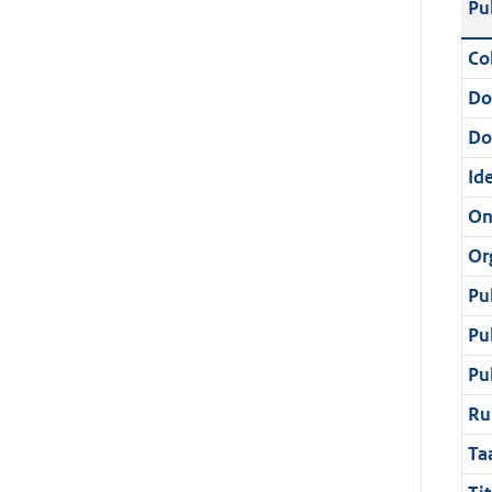
Pu
Col
Do
Do
Ide
On
Or
Pu
Pu
Pu
Ru
Ta