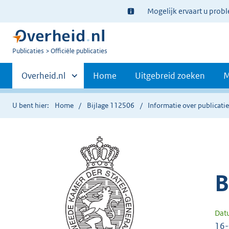
Ter
Mogelijk ervaart u prob
informatie:
U
Publicaties
Officiële publicaties
bent
Primaire
nu
Andere
Overheid.nl
Home
Uitgebreid zoeken
M
hier:
sites
navigatie
binnen
U bent hier:
Home
Bijlage 112506
Informatie over publicati
B
Dat
16