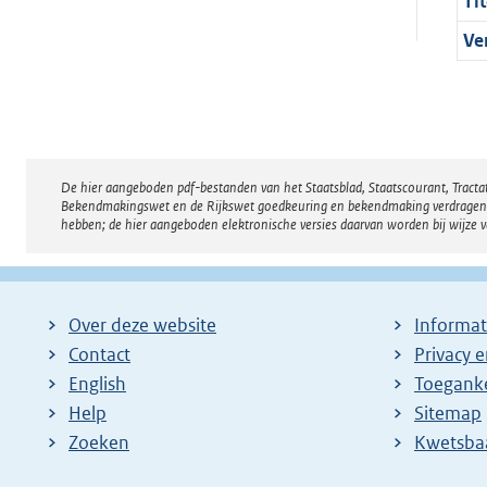
Tit
Ve
De hier aangeboden pdf-bestanden van het Staatsblad, Staatscourant, Tract
Disclaimer
Bekendmakingswet en de Rijkswet goedkeuring en bekendmaking verdragen voor
hebben; de hier aangeboden elektronische versies daarvan worden bij wijze 
Over deze website
Informat
Contact
Privacy 
English
Toeganke
Help
Sitemap
Zoeken
E
Kwetsba
x