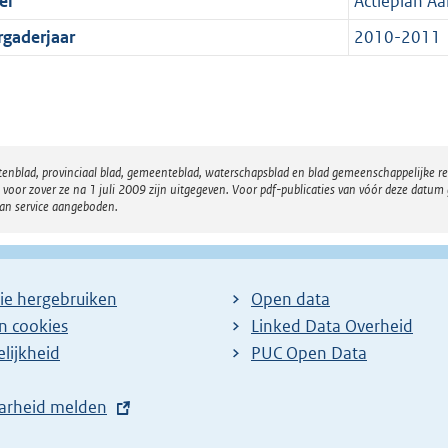
el
Actieplan A
rgaderjaar
2010-2011
atenblad, provinciaal blad, gemeenteblad, waterschapsblad en blad gemeenschappelijke 
 zover ze na 1 juli 2009 zijn uitgegeven. Voor pdf-publicaties van vóór deze datum g
van service aangeboden.
ie hergebruiken
Open data
en cookies
Linked Data Overheid
lijkheid
PUC Open Data
arheid melden