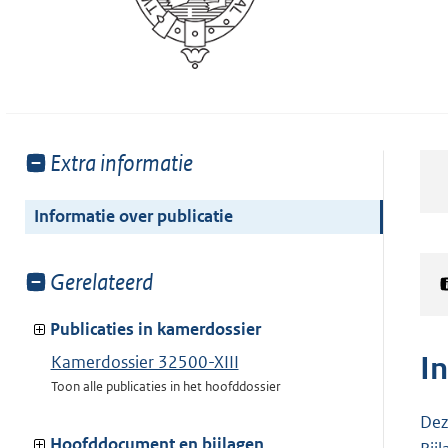
Toon
Extra informatie
meer
van:
Informatie over publicatie
Toon
Gerelateerd
meer
van:
Publicaties in kamerdossier
I
Kamerdossier 32500-XIII
Toon alle publicaties in het hoofddossier
Dez
Hoofddocument en bijlagen