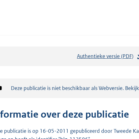
Authentieke versie (PDF)
b
e
s
t
Notificatie:
Deze publicatie is niet beschikbaar als Webversie. Bekij
a
n
d
nformatie over deze publicatie
s
g
e publicatie is op 16-05-2011 gepubliceerd door Tweede Kam
r