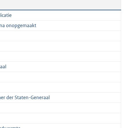
icatie
na onopgemaakt
aal
r der Staten-Generaal