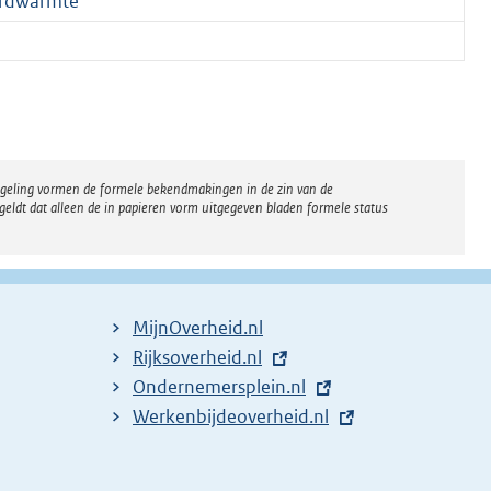
ardwarmte
regeling vormen de formele bekendmakingen in de zin van de
eldt dat alleen de in papieren vorm uitgegeven bladen formele status
MijnOverheid.nl
E
Rijksoverheid.nl
x
E
Ondernemersplein.nl
t
x
E
Werkenbijdeoverheid.nl
e
t
x
r
e
t