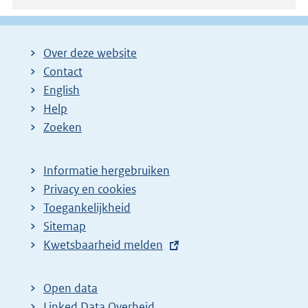
Over deze website
Contact
English
Help
Zoeken
Informatie hergebruiken
Privacy en cookies
Toegankelijkheid
Sitemap
E
Kwetsbaarheid melden
x
t
Open data
e
Linked Data Overheid