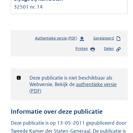
32501 nr. 14
Authentieke versie (PDF)
b
Gerelateerd
e
Printen
Delen
s
t
a
n
d
Notificatie:
Deze publicatie is niet beschikbaar als
s
Webversie. Bekijk de
authentieke versie
g
(PDF)
r
o
o
Informatie over deze publicatie
t
t
Deze publicatie is op 13-05-2011 gepubliceerd door
e
Tweede Kamer der Staten-Generaal. De publicatie is
: