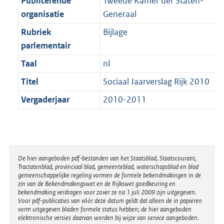
Publicerende
Tweede Kamer der Staten-
t
a
b
K
organisatie
Generaal
t
b
Rubriek
Bijlage
parlementair
Taal
nl
Titel
Sociaal Jaarverslag Rijk 2010
Vergaderjaar
2010-2011
Disclaimer
De hier aangeboden pdf-bestanden van het Staatsblad, Staatscourant,
Tractatenblad, provinciaal blad, gemeenteblad, waterschapsblad en blad
gemeenschappelijke regeling vormen de formele bekendmakingen in de
zin van de Bekendmakingswet en de Rijkswet goedkeuring en
bekendmaking verdragen voor zover ze na 1 juli 2009 zijn uitgegeven.
Voor pdf-publicaties van vóór deze datum geldt dat alleen de in papieren
vorm uitgegeven bladen formele status hebben; de hier aangeboden
elektronische versies daarvan worden bij wijze van service aangeboden.