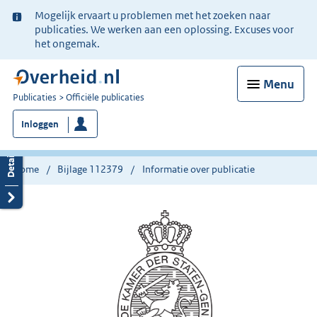
Ter
Mogelijk ervaart u problemen met het zoeken naar
informatie:
publicaties. We werken aan een oplossing. Excuses voor
het ongemak.
Menu
U
Publicaties
Officiële publicaties
bent
Inloggen
nu
hier:
Home
Bijlage 112379
Informatie over publicatie