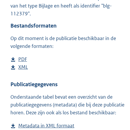
1
van het type Bijlage en heeft als identifier "blg-
,
112379".
4
M
Bestandsformaten
b
Op dit moment is de publicatie beschikbaar in de
volgende formaten:
D
PDF
b
o
D
XML
e
b
w
o
s
e
n
w
t
s
Publicatiegegevens
l
n
a
t
Onderstaande tabel bevat een overzicht van de
o
l
n
a
publicatiegegevens (metadata) die bij deze publicatie
a
o
d
n
horen. Deze zijn ook als los bestand beschikbaar:
d
a
s
d
p
d
g
s
Metadata in XML formaat
b
u
p
r
g