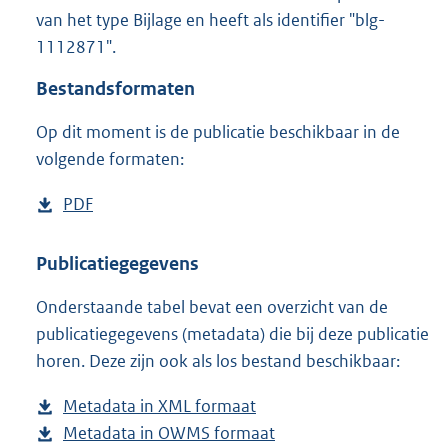
1
van het type Bijlage en heeft als identifier "blg-
6
1112871".
3
K
Bestandsformaten
b
Op dit moment is de publicatie beschikbaar in de
volgende formaten:
D
PDF
b
o
e
w
s
Publicatiegegevens
n
t
Onderstaande tabel bevat een overzicht van de
l
a
publicatiegegevens (metadata) die bij deze publicatie
o
n
horen. Deze zijn ook als los bestand beschikbaar:
a
d
d
s
Metadata in XML formaat
b
p
g
Metadata in OWMS formaat
e
b
u
r