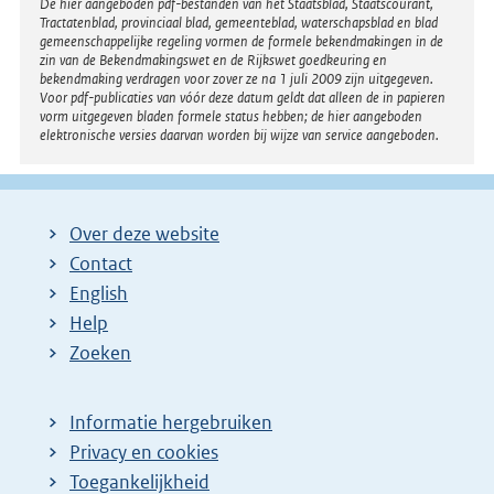
Disclaimer
De hier aangeboden pdf-bestanden van het Staatsblad, Staatscourant,
Tractatenblad, provinciaal blad, gemeenteblad, waterschapsblad en blad
gemeenschappelijke regeling vormen de formele bekendmakingen in de
zin van de Bekendmakingswet en de Rijkswet goedkeuring en
bekendmaking verdragen voor zover ze na 1 juli 2009 zijn uitgegeven.
Voor pdf-publicaties van vóór deze datum geldt dat alleen de in papieren
vorm uitgegeven bladen formele status hebben; de hier aangeboden
elektronische versies daarvan worden bij wijze van service aangeboden.
Over deze website
Contact
English
Help
Zoeken
Informatie hergebruiken
Privacy en cookies
Toegankelijkheid