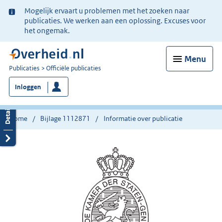
Ter
Mogelijk ervaart u problemen met het zoeken naar
informatie:
publicaties. We werken aan een oplossing. Excuses voor
het ongemak.
Menu
U
Publicaties
Officiële publicaties
bent
Inloggen
nu
hier:
Home
Bijlage 1112871
Informatie over publicatie