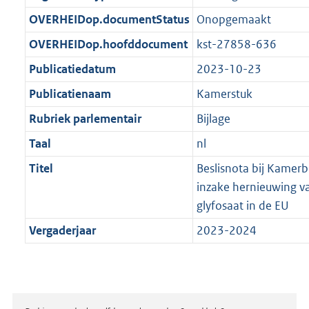
t
b
OVERHEIDop.documentStatus
Onopgemaakt
OVERHEIDop.hoofddocument
kst-27858-636
Publicatiedatum
2023-10-23
Publicatienaam
Kamerstuk
Rubriek parlementair
Bijlage
Taal
nl
Titel
Beslisnota bij Kamerb
inzake hernieuwing v
glyfosaat in de EU
Vergaderjaar
2023-2024