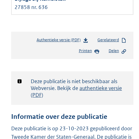
27858 nr. 636
Authentieke versie (PDF)
b
Gerelateerd
e
Printen
Delen
s
t
a
n
d
Notificatie:
Deze publicatie is niet beschikbaar als
s
Webversie. Bekijk de
authentieke versie
g
(PDF)
r
o
o
Informatie over deze publicatie
t
t
Deze publicatie is op 23-10-2023 gepubliceerd door
e
Tweede Kamer der Staten-Generaal. De publicatie is
: