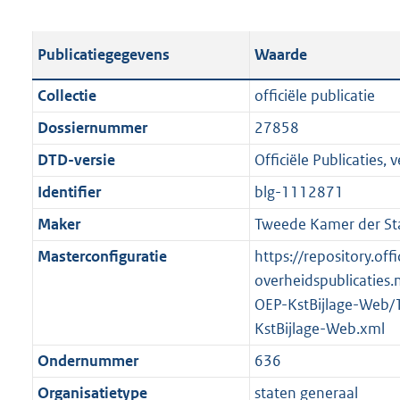
s
e
b
o
t
s
l
o
Publicatiegegevens
Waarde
a
t
i
t
n
a
c
t
Collectie
officiële publicatie
d
n
a
e
Dossiernummer
27858
s
d
t
:
g
s
DTD-versie
Officiële Publicaties, v
i
1
r
g
e
6
Identifier
blg-1112871
o
r
i
3
Maker
Tweede Kamer der St
o
o
n
K
t
o
Masterconfiguratie
https://repository.offi
f
b
t
t
overheidspublicaties.
o
e
t
OEP-KstBijlage-Web/
r
:
e
KstBijlage-Web.xml
m
2
:
a
Ondernummer
636
K
2
a
Organisatietype
staten generaal
b
K