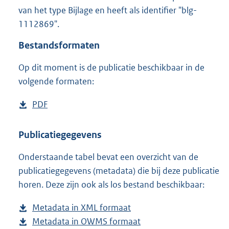
2
van het type Bijlage en heeft als identifier "blg-
4
1112869".
7
K
Bestandsformaten
b
Op dit moment is de publicatie beschikbaar in de
volgende formaten:
D
PDF
b
o
e
w
s
Publicatiegegevens
n
t
Onderstaande tabel bevat een overzicht van de
l
a
publicatiegegevens (metadata) die bij deze publicatie
o
n
horen. Deze zijn ook als los bestand beschikbaar:
a
d
d
s
Metadata in XML formaat
b
p
g
Metadata in OWMS formaat
e
b
u
r