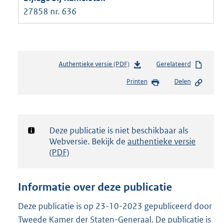
27858 nr. 636
Authentieke versie (PDF)
b
Gerelateerd
e
Printen
Delen
s
t
a
n
d
Notificatie:
Deze publicatie is niet beschikbaar als
s
Webversie. Bekijk de
authentieke versie
g
(PDF)
r
o
o
Informatie over deze publicatie
t
t
Deze publicatie is op 23-10-2023 gepubliceerd door
e
Tweede Kamer der Staten-Generaal. De publicatie is
: