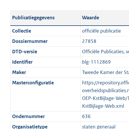
s
e
b
o
t
s
l
o
Publicatiegegevens
Waarde
a
t
i
t
n
a
c
t
Collectie
officiële publicatie
d
n
a
e
Dossiernummer
27858
s
d
t
:
g
s
DTD-versie
Officiële Publicaties, v
i
2
r
g
e
4
Identifier
blg-1112869
o
r
i
7
Maker
Tweede Kamer der St
o
o
n
K
t
o
Masterconfiguratie
https://repository.offi
f
b
t
t
overheidspublicaties.
o
e
t
OEP-KstBijlage-Web/
r
:
e
KstBijlage-Web.xml
m
1
:
a
Ondernummer
636
K
2
a
Organisatietype
staten generaal
b
K