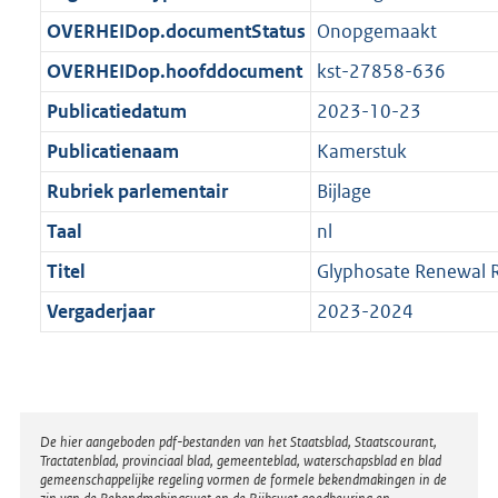
t
b
OVERHEIDop.documentStatus
Onopgemaakt
OVERHEIDop.hoofddocument
kst-27858-636
Publicatiedatum
2023-10-23
Publicatienaam
Kamerstuk
Rubriek parlementair
Bijlage
Taal
nl
Titel
Glyphosate Renewal R
Vergaderjaar
2023-2024
Disclaimer
De hier aangeboden pdf-bestanden van het Staatsblad, Staatscourant,
Tractatenblad, provinciaal blad, gemeenteblad, waterschapsblad en blad
gemeenschappelijke regeling vormen de formele bekendmakingen in de