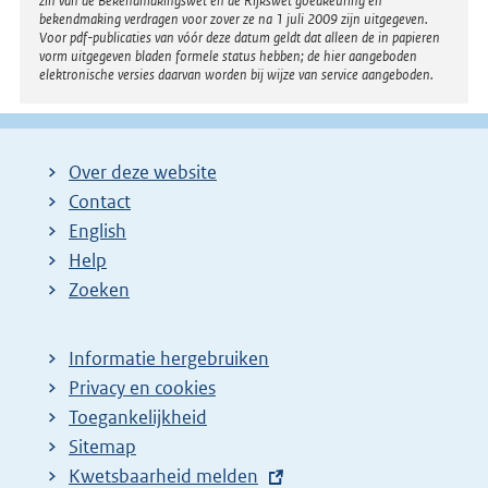
zin van de Bekendmakingswet en de Rijkswet goedkeuring en
bekendmaking verdragen voor zover ze na 1 juli 2009 zijn uitgegeven.
Voor pdf-publicaties van vóór deze datum geldt dat alleen de in papieren
vorm uitgegeven bladen formele status hebben; de hier aangeboden
elektronische versies daarvan worden bij wijze van service aangeboden.
Over deze website
Contact
English
Help
Zoeken
Informatie hergebruiken
Privacy en cookies
Toegankelijkheid
Sitemap
E
Kwetsbaarheid melden