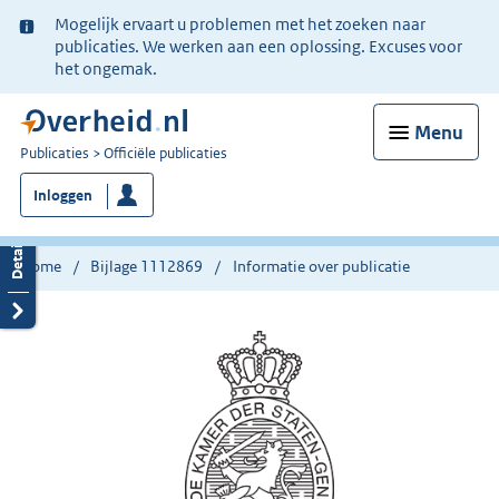
Ter
Mogelijk ervaart u problemen met het zoeken naar
informatie:
publicaties. We werken aan een oplossing. Excuses voor
het ongemak.
Menu
U
Publicaties
Officiële publicaties
bent
Inloggen
nu
hier:
Home
Bijlage 1112869
Informatie over publicatie