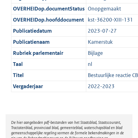
t
b
OVERHEIDop.documentStatus
Onopgemaakt
OVERHEIDop.hoofddocument
kst-36200-XIII-131
Publicatiedatum
2023-07-27
Publicatienaam
Kamerstuk
Rubriek parlementair
Bijlage
Taal
nl
Titel
Bestuurlijke reactie C
Vergaderjaar
2022-2023
Disclaimer
De hier aangeboden pdf-bestanden van het Staatsblad, Staatscourant,
Tractatenblad, provinciaal blad, gemeenteblad, waterschapsblad en blad
gemeenschappelijke regeling vormen de formele bekendmakingen in de