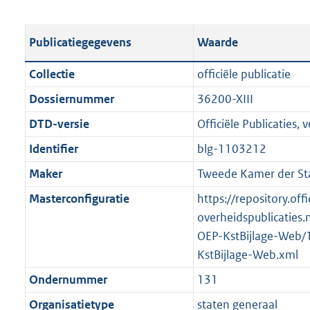
s
e
b
o
t
s
l
o
Publicatiegegevens
Waarde
a
t
i
t
n
a
c
t
Collectie
officiële publicatie
d
n
a
e
Dossiernummer
36200-XIII
s
d
t
:
g
s
DTD-versie
Officiële Publicaties, v
i
5
r
g
e
6
Identifier
blg-1103212
o
r
i
7
Maker
Tweede Kamer der St
o
o
n
K
t
o
Masterconfiguratie
https://repository.offi
f
b
t
t
overheidspublicaties.
o
e
t
OEP-KstBijlage-Web/
r
:
e
KstBijlage-Web.xml
m
1
:
a
Ondernummer
131
K
2
a
Organisatietype
staten generaal
b
K