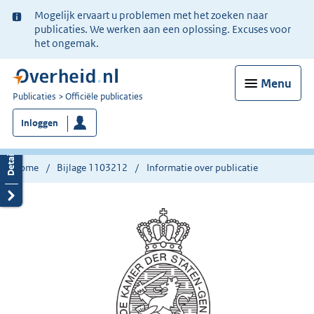
Ter
Mogelijk ervaart u problemen met het zoeken naar
informatie:
publicaties. We werken aan een oplossing. Excuses voor
het ongemak.
Menu
U
Publicaties
Officiële publicaties
bent
Inloggen
nu
hier:
Home
Bijlage 1103212
Informatie over publicatie