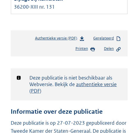
36200-XIII nr. 131
Authentieke versie (PDF)
b
Gerelateerd
e
Printen
Delen
s
t
a
n
d
Notificatie:
Deze publicatie is niet beschikbaar als
s
Webversie. Bekijk de
authentieke versie
g
(PDF)
r
o
o
Informatie over deze publicatie
t
t
Deze publicatie is op 27-07-2023 gepubliceerd door
e
Tweede Kamer der Staten-Generaal. De publicatie is
: