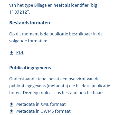
5
van het type Bijlage en heeft als identifier "blg-
6
1103212".
7
K
Bestandsformaten
b
Op dit moment is de publicatie beschikbaar in de
volgende formaten:
D
PDF
b
o
e
w
s
Publicatiegegevens
n
t
Onderstaande tabel bevat een overzicht van de
l
a
publicatiegegevens (metadata) die bij deze publicatie
o
n
horen. Deze zijn ook als los bestand beschikbaar:
a
d
d
s
Metadata in XML formaat
b
p
g
Metadata in OWMS formaat
e
b
u
r