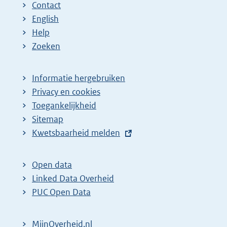
Contact
English
Help
Zoeken
Informatie hergebruiken
Privacy en cookies
Toegankelijkheid
Sitemap
E
Kwetsbaarheid melden
x
t
Open data
e
Linked Data Overheid
r
PUC Open Data
n
e
MijnOverheid.nl