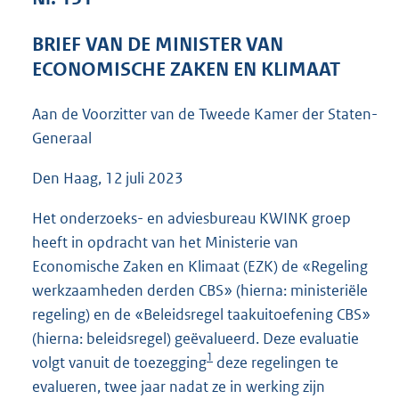
4
8
BRIEF VAN DE MINISTER VAN
K
ECONOMISCHE ZAKEN EN KLIMAAT
b
Aan de Voorzitter van de Tweede Kamer der Staten-
Generaal
Den Haag, 12 juli 2023
Het onderzoeks- en adviesbureau KWINK groep
heeft in opdracht van het Ministerie van
Economische Zaken en Klimaat (EZK) de «Regeling
werkzaamheden derden CBS» (hierna: ministeriële
regeling) en de «Beleidsregel taakuitoefening CBS»
(hierna: beleidsregel) geëvalueerd. Deze evaluatie
1
volgt vanuit de toezegging
deze regelingen te
evalueren, twee jaar nadat ze in werking zijn