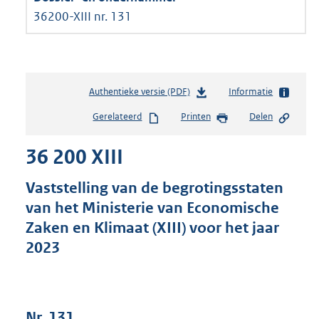
36200-XIII nr. 131
Authentieke versie (PDF)
b
Informatie
e
Gerelateerd
Printen
Delen
s
t
36 200 XIII
a
n
d
Vaststelling van de begrotingsstaten
s
van het Ministerie van Economische
g
Zaken en Klimaat (XIII) voor het jaar
r
o
2023
o
t
t
e
Nr. 131
: