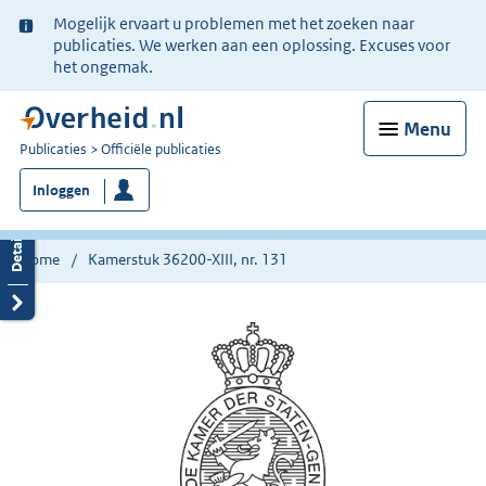
Ter
Mogelijk ervaart u problemen met het zoeken naar
informatie:
publicaties. We werken aan een oplossing. Excuses voor
het ongemak.
Menu
U
Publicaties
Officiële publicaties
bent
Inloggen
nu
hier:
Home
Kamerstuk 36200-XIII, nr. 131