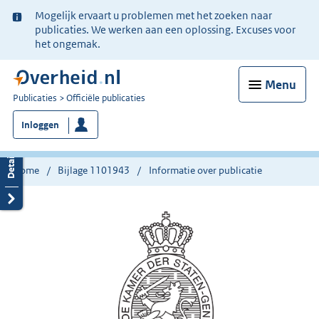
Ter
Mogelijk ervaart u problemen met het zoeken naar
informatie:
publicaties. We werken aan een oplossing. Excuses voor
het ongemak.
Menu
U
Publicaties
Officiële publicaties
bent
Inloggen
nu
hier:
Home
Bijlage 1101943
Informatie over publicatie