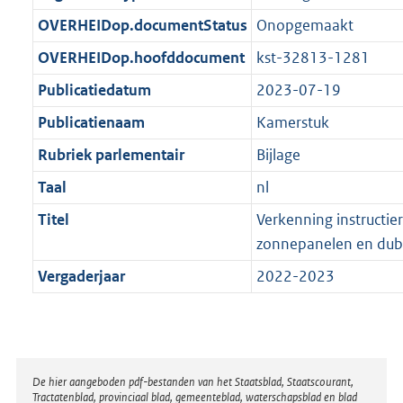
t
b
OVERHEIDop.documentStatus
Onopgemaakt
OVERHEIDop.hoofddocument
kst-32813-1281
Publicatiedatum
2023-07-19
Publicatienaam
Kamerstuk
Rubriek parlementair
Bijlage
Taal
nl
Titel
Verkenning instructie
zonnepanelen en dub
Vergaderjaar
2022-2023
Disclaimer
De hier aangeboden pdf-bestanden van het Staatsblad, Staatscourant,
Tractatenblad, provinciaal blad, gemeenteblad, waterschapsblad en blad