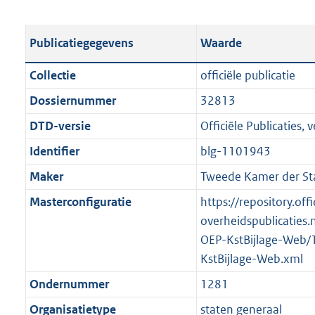
s
e
b
o
t
s
l
o
Publicatiegegevens
Waarde
a
t
i
t
n
a
c
t
Collectie
officiële publicatie
d
n
a
e
Dossiernummer
32813
s
d
t
:
g
s
DTD-versie
Officiële Publicaties, v
i
1
r
g
e
,
Identifier
blg-1101943
o
r
i
1
Maker
Tweede Kamer der St
o
o
n
M
t
o
Masterconfiguratie
https://repository.offi
f
b
t
t
overheidspublicaties.
o
e
t
OEP-KstBijlage-Web/
r
:
e
KstBijlage-Web.xml
m
2
:
a
Ondernummer
1281
K
2
a
Organisatietype
staten generaal
b
K