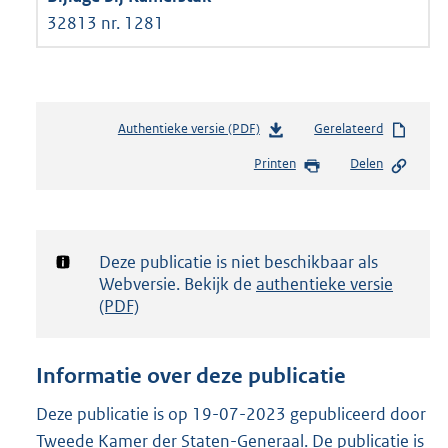
32813 nr. 1281
Authentieke versie (PDF)
b
Gerelateerd
e
Printen
Delen
s
t
a
n
d
Notificatie:
Deze publicatie is niet beschikbaar als
s
Webversie. Bekijk de
authentieke versie
g
(PDF)
r
o
o
Informatie over deze publicatie
t
t
Deze publicatie is op 19-07-2023 gepubliceerd door
e
Tweede Kamer der Staten-Generaal. De publicatie is
: