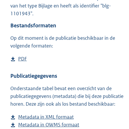
1
van het type Bijlage en heeft als identifier "blg-
,
1101943".
1
M
Bestandsformaten
b
Op dit moment is de publicatie beschikbaar in de
volgende formaten:
D
PDF
b
o
e
w
s
Publicatiegegevens
n
t
Onderstaande tabel bevat een overzicht van de
l
a
publicatiegegevens (metadata) die bij deze publicatie
o
n
horen. Deze zijn ook als los bestand beschikbaar:
a
d
d
s
Metadata in XML formaat
b
p
g
Metadata in OWMS formaat
e
b
u
r