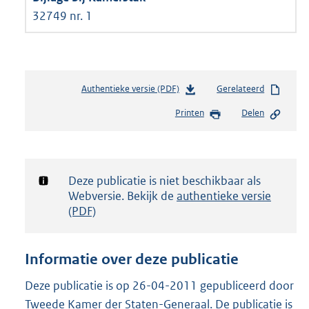
32749 nr. 1
Authentieke versie (PDF)
b
Gerelateerd
e
Printen
Delen
s
t
a
n
d
Notificatie:
Deze publicatie is niet beschikbaar als
s
Webversie. Bekijk de
authentieke versie
g
(PDF)
r
o
o
Informatie over deze publicatie
t
t
Deze publicatie is op 26-04-2011 gepubliceerd door
e
Tweede Kamer der Staten-Generaal. De publicatie is
: