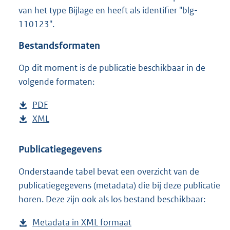
2
van het type Bijlage en heeft als identifier "blg-
5
110123".
1
K
Bestandsformaten
b
Op dit moment is de publicatie beschikbaar in de
volgende formaten:
D
PDF
b
o
D
XML
e
b
w
o
s
e
n
w
t
s
Publicatiegegevens
l
n
a
t
Onderstaande tabel bevat een overzicht van de
o
l
n
a
publicatiegegevens (metadata) die bij deze publicatie
a
o
d
n
horen. Deze zijn ook als los bestand beschikbaar:
d
a
s
d
p
d
g
s
Metadata in XML formaat
b
u
p
r
g