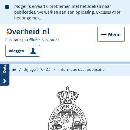
Ter
Mogelijk ervaart u problemen met het zoeken naar
informatie:
publicaties. We werken aan een oplossing. Excuses voor
het ongemak.
Menu
U
Publicaties
Officiële publicaties
bent
Inloggen
nu
hier:
Home
Bijlage 110123
Informatie over publicatie