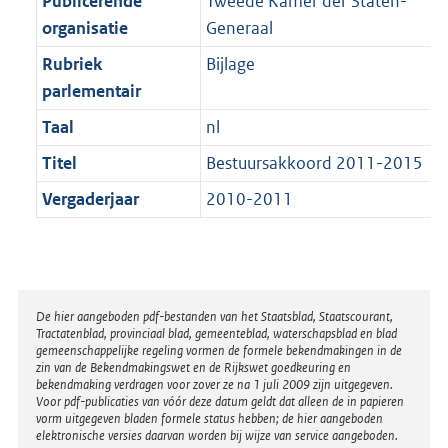
Publicerende
Tweede Kamer der Staten-
t
a
b
K
organisatie
Generaal
t
b
Rubriek
Bijlage
parlementair
Taal
nl
Titel
Bestuursakkoord 2011-2015
Vergaderjaar
2010-2011
Disclaimer
De hier aangeboden pdf-bestanden van het Staatsblad, Staatscourant,
Tractatenblad, provinciaal blad, gemeenteblad, waterschapsblad en blad
gemeenschappelijke regeling vormen de formele bekendmakingen in de
zin van de Bekendmakingswet en de Rijkswet goedkeuring en
bekendmaking verdragen voor zover ze na 1 juli 2009 zijn uitgegeven.
Voor pdf-publicaties van vóór deze datum geldt dat alleen de in papieren
vorm uitgegeven bladen formele status hebben; de hier aangeboden
elektronische versies daarvan worden bij wijze van service aangeboden.