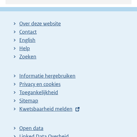
Over deze website
Contact
English
Help
Zoeken
Informatie hergebruiken
Privacy en cookies
Toegankelijkheid
Sitemap
E
Kwetsbaarheid melden
x
t
Open data
e
Linked Data Overheid