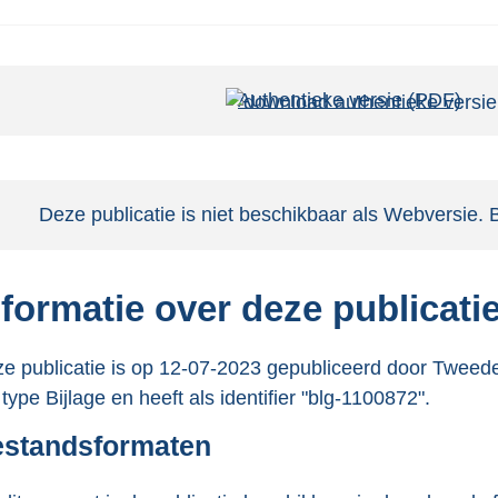
Authentieke versie (PDF)
b
e
s
t
Notificatie:
Deze publicatie is niet beschikbaar als Webversie. 
a
n
d
nformatie over deze publicati
s
g
e publicatie is op 12-07-2023 gepubliceerd door Tweede
r
 type Bijlage en heeft als identifier "blg-1100872".
o
o
standsformaten
t
t