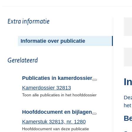
Toon
Extra informatie
meer
van:
Informatie over publicatie
Toon
Gerelateerd
meer
van:
Publicaties in kamerdossier
I
Kamerdossier 32813
Toon alle publicaties in het hoofddossier
Dez
het
Hoofddocument en bijlagen
Be
Kamerstuk 32813, nr. 1280
Hoofddocument van deze publicatie