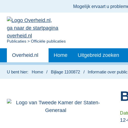
Ter
Mogelijk ervaart u proble
informatie:
U
Publicaties
Officiële publicaties
bent
Primaire
nu
Andere
Overheid.nl
Home
Uitgebreid zoeken
hier:
navigatie
sites
binnen
U bent hier:
Home
Bijlage 1100872
Informatie over public
B
Dat
12-