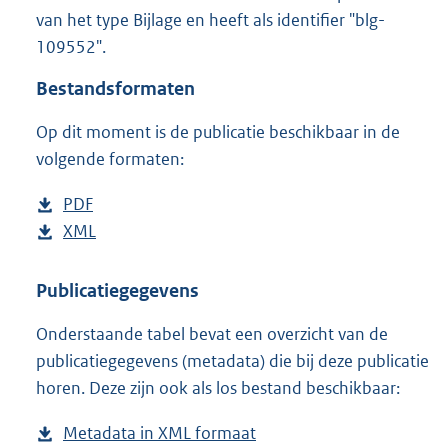
1
van het type Bijlage en heeft als identifier "blg-
5
109552".
0
K
Bestandsformaten
b
Op dit moment is de publicatie beschikbaar in de
volgende formaten:
D
PDF
b
o
D
XML
e
b
w
o
s
e
n
w
t
s
Publicatiegegevens
l
n
a
t
Onderstaande tabel bevat een overzicht van de
o
l
n
a
publicatiegegevens (metadata) die bij deze publicatie
a
o
d
n
horen. Deze zijn ook als los bestand beschikbaar:
d
a
s
d
p
d
g
s
Metadata in XML formaat
b
u
p
r
g