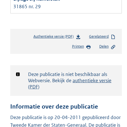
31865 nr. 29
Authentieke versie (PDF)
b
Gerelateerd
e
Printen
Delen
s
t
a
n
d
Notificatie:
Deze publicatie is niet beschikbaar als
s
Webversie. Bekijk de
authentieke versie
g
(PDF)
r
o
o
Informatie over deze publicatie
t
t
Deze publicatie is op 20-04-2011 gepubliceerd door
e
Tweede Kamer der Staten-Generaal. De publicatie is
: