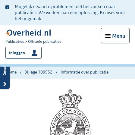
Ter
Mogelijk ervaart u problemen met het zoeken naar
informatie:
publicaties. We werken aan een oplossing. Excuses voor
het ongemak.
Menu
U
Publicaties
Officiële publicaties
bent
Inloggen
nu
hier:
Home
Bijlage 109552
Informatie over publicatie