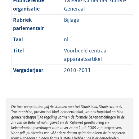
Publicerende
Tweede Kamer der Staten-
t
a
b
K
organisatie
Generaal
t
b
Rubriek
Bijlage
parlementair
Taal
nl
Titel
Voorbeeld centraal
apparaatsartikel
Vergaderjaar
2010-2011
Disclaimer
De hier aangeboden pdf-bestanden van het Staatsblad, Staatscourant,
Tractatenblad, provinciaal blad, gemeenteblad, waterschapsblad en blad
gemeenschappelijke regeling vormen de formele bekendmakingen in de
zin van de Bekendmakingswet en de Rijkswet goedkeuring en
bekendmaking verdragen voor zover ze na 1 juli 2009 zijn uitgegeven.
Voor pdf-publicaties van vóór deze datum geldt dat alleen de in papieren
vorm uitgegeven bladen formele status hebben; de hier aangeboden