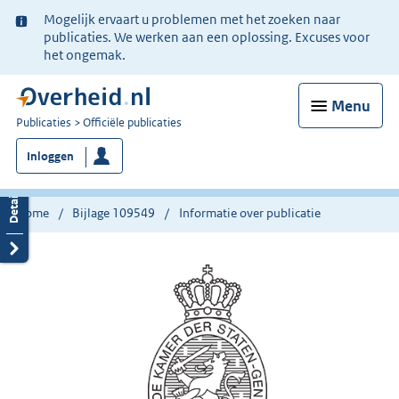
Ter
Mogelijk ervaart u problemen met het zoeken naar
informatie:
publicaties. We werken aan een oplossing. Excuses voor
het ongemak.
Menu
U
Publicaties
Officiële publicaties
bent
Inloggen
nu
hier:
Home
Bijlage 109549
Informatie over publicatie