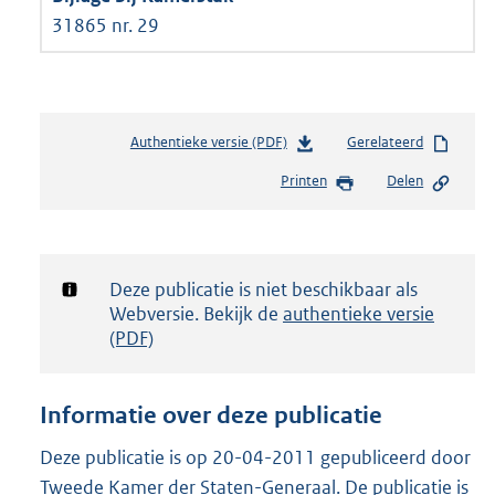
31865 nr. 29
Authentieke versie (PDF)
b
Gerelateerd
e
Printen
Delen
s
t
a
n
d
Notificatie:
Deze publicatie is niet beschikbaar als
s
Webversie. Bekijk de
authentieke versie
g
(PDF)
r
o
o
Informatie over deze publicatie
t
t
Deze publicatie is op 20-04-2011 gepubliceerd door
e
Tweede Kamer der Staten-Generaal. De publicatie is
: