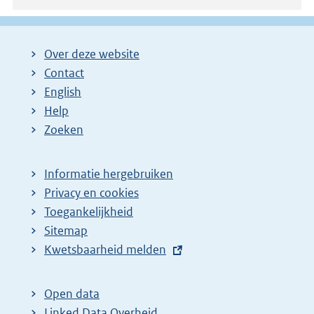
Over deze website
Contact
English
Help
Zoeken
Informatie hergebruiken
Privacy en cookies
Toegankelijkheid
Sitemap
E
Kwetsbaarheid melden
x
t
Open data
e
Linked Data Overheid