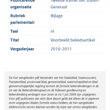
Publicerende
Tweede Kamer der Staten-
t
a
b
K
organisatie
Generaal
t
b
Rubriek
Bijlage
parlementair
Taal
nl
Titel
Voorbeeld beleidsartikel
Vergaderjaar
2010-2011
Disclaimer
De hier aangeboden pdf-bestanden van het Staatsblad, Staatscourant,
Tractatenblad, provinciaal blad, gemeenteblad, waterschapsblad en blad
gemeenschappelijke regeling vormen de formele bekendmakingen in de
zin van de Bekendmakingswet en de Rijkswet goedkeuring en
bekendmaking verdragen voor zover ze na 1 juli 2009 zijn uitgegeven.
Voor pdf-publicaties van vóór deze datum geldt dat alleen de in papieren
vorm uitgegeven bladen formele status hebben; de hier aangeboden
elektronische versies daarvan worden bij wijze van service aangeboden.