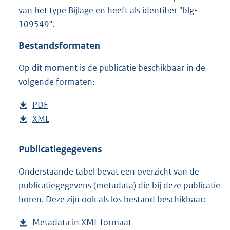
1
van het type Bijlage en heeft als identifier "blg-
2
109549".
6
K
Bestandsformaten
b
Op dit moment is de publicatie beschikbaar in de
volgende formaten:
D
PDF
b
o
D
XML
e
b
w
o
s
e
n
w
t
s
Publicatiegegevens
l
n
a
t
Onderstaande tabel bevat een overzicht van de
o
l
n
a
publicatiegegevens (metadata) die bij deze publicatie
a
o
d
n
horen. Deze zijn ook als los bestand beschikbaar:
d
a
s
d
p
d
g
s
Metadata in XML formaat
b
u
p
r
g