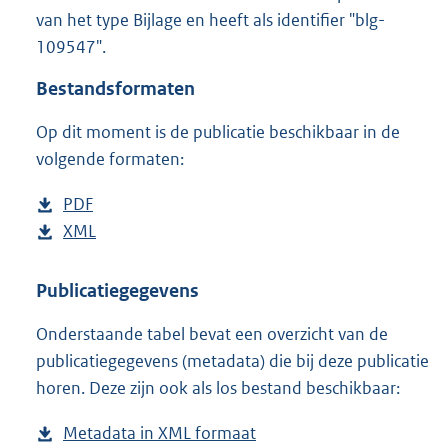
2
van het type Bijlage en heeft als identifier "blg-
9
109547".
7
K
Bestandsformaten
b
Op dit moment is de publicatie beschikbaar in de
volgende formaten:
D
PDF
b
o
D
XML
e
b
w
o
s
e
n
w
t
s
Publicatiegegevens
l
n
a
t
Onderstaande tabel bevat een overzicht van de
o
l
n
a
publicatiegegevens (metadata) die bij deze publicatie
a
o
d
n
horen. Deze zijn ook als los bestand beschikbaar:
d
a
s
d
p
d
g
s
Metadata in XML formaat
b
u
p
r
g