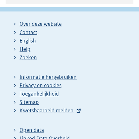
Over deze website
Contact
English
Help
Zoeken
Informatie hergebruiken
Privacy en cookies
Toegankelijkheid
Sitemap
E
Kwetsbaarheid melden
x
t
Open data
e
Linked Data Overheid