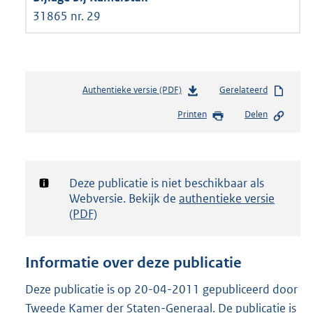
31865 nr. 29
Authentieke versie (PDF)
b
Gerelateerd
e
Printen
Delen
s
t
a
n
d
Notificatie:
Deze publicatie is niet beschikbaar als
s
Webversie. Bekijk de
authentieke versie
g
(PDF)
r
o
o
Informatie over deze publicatie
t
t
Deze publicatie is op 20-04-2011 gepubliceerd door
e
Tweede Kamer der Staten-Generaal. De publicatie is
: