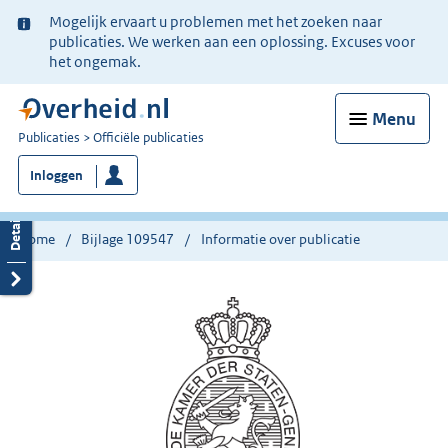
Ter
Mogelijk ervaart u problemen met het zoeken naar
informatie:
publicaties. We werken aan een oplossing. Excuses voor
het ongemak.
Menu
U
Publicaties
Officiële publicaties
bent
Inloggen
nu
hier:
Home
Bijlage 109547
Informatie over publicatie