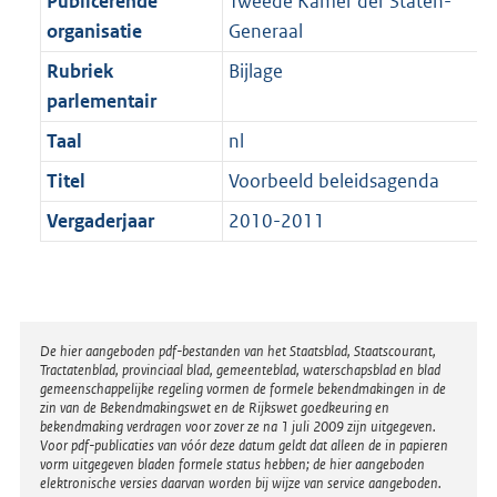
Publicerende
Tweede Kamer der Staten-
t
a
b
K
organisatie
Generaal
t
b
Rubriek
Bijlage
parlementair
Taal
nl
Titel
Voorbeeld beleidsagenda
Vergaderjaar
2010-2011
Disclaimer
De hier aangeboden pdf-bestanden van het Staatsblad, Staatscourant,
Tractatenblad, provinciaal blad, gemeenteblad, waterschapsblad en blad
gemeenschappelijke regeling vormen de formele bekendmakingen in de
zin van de Bekendmakingswet en de Rijkswet goedkeuring en
bekendmaking verdragen voor zover ze na 1 juli 2009 zijn uitgegeven.
Voor pdf-publicaties van vóór deze datum geldt dat alleen de in papieren
vorm uitgegeven bladen formele status hebben; de hier aangeboden
elektronische versies daarvan worden bij wijze van service aangeboden.