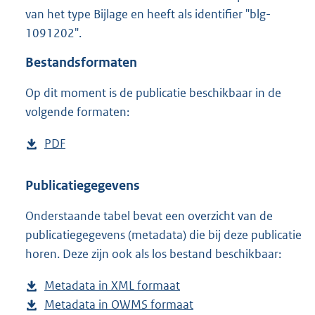
1
van het type Bijlage en heeft als identifier "blg-
,
1091202".
5
M
Bestandsformaten
b
Op dit moment is de publicatie beschikbaar in de
volgende formaten:
D
PDF
b
o
e
w
s
Publicatiegegevens
n
t
Onderstaande tabel bevat een overzicht van de
l
a
publicatiegegevens (metadata) die bij deze publicatie
o
n
horen. Deze zijn ook als los bestand beschikbaar:
a
d
d
s
Metadata in XML formaat
b
p
g
Metadata in OWMS formaat
e
b
u
r