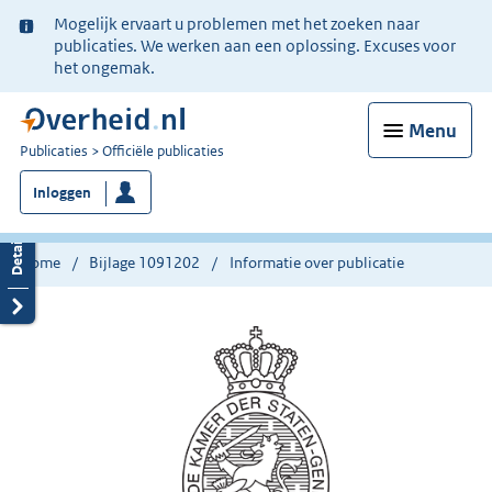
Ter
Mogelijk ervaart u problemen met het zoeken naar
informatie:
publicaties. We werken aan een oplossing. Excuses voor
het ongemak.
Menu
U
Publicaties
Officiële publicaties
bent
Inloggen
nu
hier:
Home
Bijlage 1091202
Informatie over publicatie