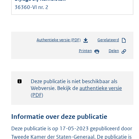
36360-VI nr. 2
Authentieke versie (PDF)
b
Gerelateerd
e
Printen
Delen
s
t
a
n
d
Notificatie:
Deze publicatie is niet beschikbaar als
s
Webversie. Bekijk de
authentieke versie
g
(PDF)
r
o
o
Informatie over deze publicatie
t
t
Deze publicatie is op 17-05-2023 gepubliceerd door
e
Tweede Kamer der Staten-Generaal. De publicatie is
: