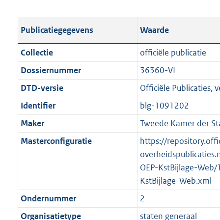
s
e
b
o
t
s
l
o
Publicatiegegevens
Waarde
a
t
i
t
n
a
c
t
Collectie
officiële publicatie
d
n
a
e
Dossiernummer
36360-VI
s
d
t
:
g
s
DTD-versie
Officiële Publicaties, v
i
1
r
g
e
,
Identifier
blg-1091202
o
r
i
5
Maker
Tweede Kamer der St
o
o
n
M
t
o
Masterconfiguratie
https://repository.offi
f
b
t
t
overheidspublicaties.
o
e
t
OEP-KstBijlage-Web/
r
:
e
KstBijlage-Web.xml
m
2
:
a
Ondernummer
2
K
2
a
Organisatietype
staten generaal
b
K