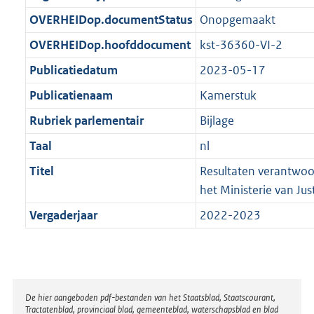
t
b
OVERHEIDop.documentStatus
Onopgemaakt
OVERHEIDop.hoofddocument
kst-36360-VI-2
Publicatiedatum
2023-05-17
Publicatienaam
Kamerstuk
Rubriek parlementair
Bijlage
Taal
nl
Titel
Resultaten verantwoo
het Ministerie van Just
Vergaderjaar
2022-2023
Disclaimer
De hier aangeboden pdf-bestanden van het Staatsblad, Staatscourant,
Tractatenblad, provinciaal blad, gemeenteblad, waterschapsblad en blad