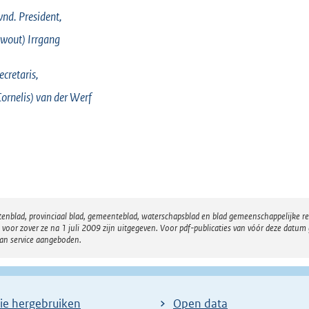
e
nd. President,
l
Ewout)
Irrgang
i
n
ecretaris,
k
Cornelis)
van der Werf
:
atenblad, provinciaal blad, gemeenteblad, waterschapsblad en blad gemeenschappelijke 
 zover ze na 1 juli 2009 zijn uitgegeven. Voor pdf-publicaties van vóór deze datum g
van service aangeboden.
ie hergebruiken
Open data