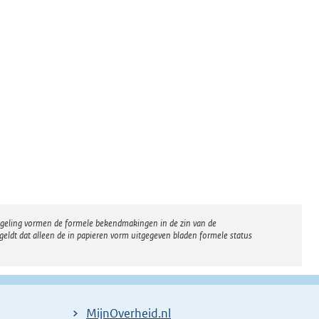
regeling vormen de formele bekendmakingen in de zin van de
eldt dat alleen de in papieren vorm uitgegeven bladen formele status
MijnOverheid.nl