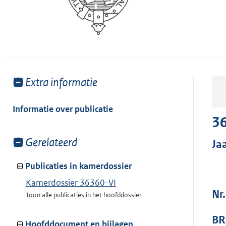
Toon
Extra informatie
meer
van:
Informatie over publicatie
36
Toon
Gerelateerd
Ja
meer
van:
Publicaties in kamerdossier
Kamerdossier 36360-VI
Nr.
Toon alle publicaties in het hoofddossier
BR
Hoofddocument en bijlagen