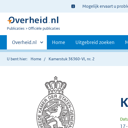
Ter
Mogelijk ervaart u prob
informatie:
U
Publicaties
Officiële publicaties
bent
Primaire
nu
Andere
Overheid.nl
Home
Uitgebreid zoeken
M
hier:
sites
navigatie
binnen
U bent hier:
Home
Kamerstuk 36360-VI, nr. 2
K
Dat
17-