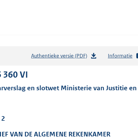
Authentieke versie (PDF)
b
Informatie
e
s
 360 VI
t
arverslag en slotwet Ministerie van Justitie en
a
n
d
s
 2
g
r
IEF VAN DE ALGEMENE REKENKAMER