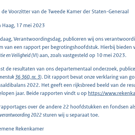
o
o
 de Voorzitter van de Tweede Kamer der Staten-Generaal
t
 Haag, 17 mei 2023
t
e
daag, Verantwoordingsdag, publiceren wij ons verantwoordi
:
m van een rapport per begrotingshoofdstuk. Hierbij bieden w
3
itie en Veiligheid (VI)
aan, zoals vastgesteld op 10 mei 2023.
9
K
st de resultaten van ons departementaal onderzoek, public
b
merstuk
36 360, nr. 3
)
. Dit rapport bevat onze verklaring van g
kssaldibalans 2022. Het geeft een rijksbreed beeld van de r
elopen jaar. Beide rapporten vindt u op
E
https://www.rekenk
x
rapportages over de andere 22 hoofdstukken en fondsen al
t
sverantwoording 2022
sturen wij u separaat toe.
e
r
emene Rekenkamer
n