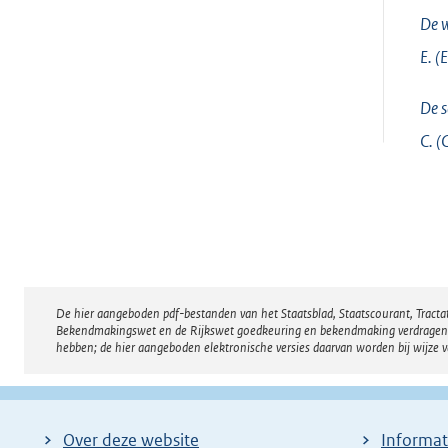
De w
E. (
De s
C. (
De hier aangeboden pdf-bestanden van het Staatsblad, Staatscourant, Tract
Disclaimer
Bekendmakingswet en de Rijkswet goedkeuring en bekendmaking verdragen voor
hebben; de hier aangeboden elektronische versies daarvan worden bij wijze 
Over deze website
Informat