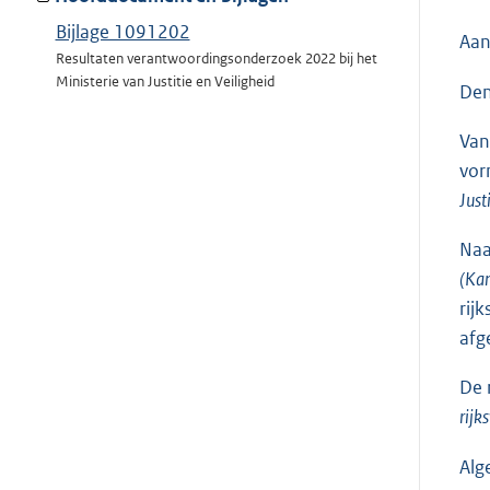
Bijlage 1091202
Aan
Resultaten verantwoordingsonderzoek 2022 bij het
Ministerie van Justitie en Veiligheid
Den
Van
vor
Just
Naa
(Ka
rij
afg
De 
rijk
Alg