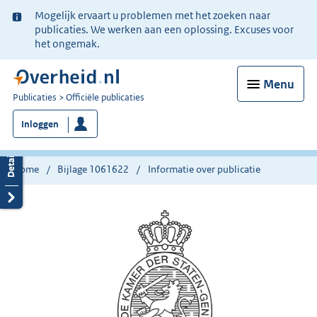
Ter
Mogelijk ervaart u problemen met het zoeken naar
informatie:
publicaties. We werken aan een oplossing. Excuses voor
het ongemak.
Menu
U
Publicaties
Officiële publicaties
bent
Inloggen
nu
hier:
Home
Bijlage 1061622
Informatie over publicatie