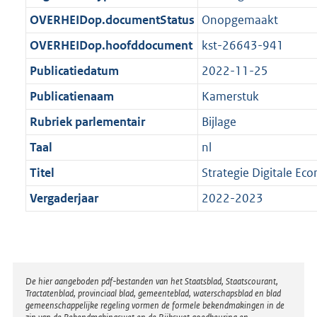
t
b
OVERHEIDop.documentStatus
Onopgemaakt
OVERHEIDop.hoofddocument
kst-26643-941
Publicatiedatum
2022-11-25
Publicatienaam
Kamerstuk
Rubriek parlementair
Bijlage
Taal
nl
Titel
Strategie Digitale Ec
Vergaderjaar
2022-2023
Disclaimer
De hier aangeboden pdf-bestanden van het Staatsblad, Staatscourant,
Tractatenblad, provinciaal blad, gemeenteblad, waterschapsblad en blad
gemeenschappelijke regeling vormen de formele bekendmakingen in de