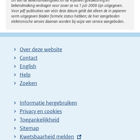
zin van de Bekendmakingswet en de Rijkswet goedkeuring en
bekendmaking verdragen voor zover ze na 1 juli 2009 zijn uitgegeven.
Voor pdf-publicaties van vóór deze datum geldt dat alleen de in papieren
vorm uitgegeven bladen formele status hebben; de hier aangeboden
elektronische versies daarvan worden bij wijze van service aangeboden.
Over deze website
Contact
English
Help
Zoeken
Informatie hergebruiken
Privacy en cookies
Toegankelijkheid
Sitemap
E
Kwetsbaarheid melden