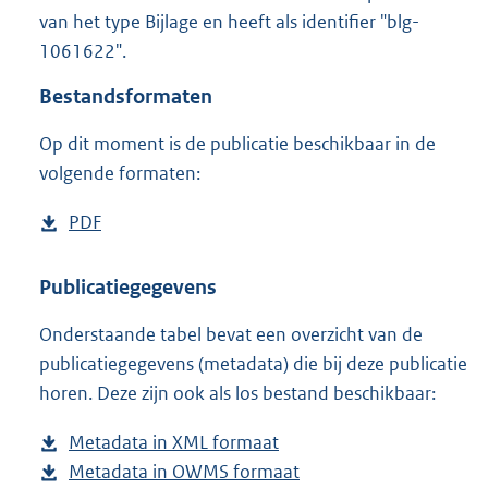
2
van het type Bijlage en heeft als identifier "blg-
,
1061622".
1
M
Bestandsformaten
b
Op dit moment is de publicatie beschikbaar in de
volgende formaten:
D
PDF
b
o
e
w
s
Publicatiegegevens
n
t
Onderstaande tabel bevat een overzicht van de
l
a
publicatiegegevens (metadata) die bij deze publicatie
o
n
horen. Deze zijn ook als los bestand beschikbaar:
a
d
d
s
Metadata in XML formaat
b
p
g
Metadata in OWMS formaat
e
b
u
r