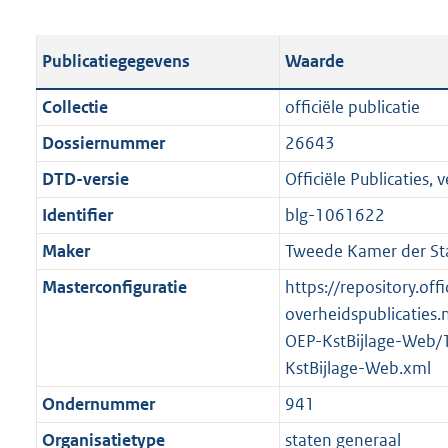
s
e
b
o
t
s
l
o
Publicatiegegevens
Waarde
a
t
i
t
n
a
c
t
Collectie
officiële publicatie
d
n
a
e
Dossiernummer
26643
s
d
t
:
g
s
DTD-versie
Officiële Publicaties, v
i
2
r
g
e
,
Identifier
blg-1061622
o
r
i
1
Maker
Tweede Kamer der St
o
o
n
M
t
o
Masterconfiguratie
https://repository.offi
f
b
t
t
overheidspublicaties.
o
e
t
OEP-KstBijlage-Web/
r
:
e
KstBijlage-Web.xml
m
1
:
a
Ondernummer
941
K
2
a
Organisatietype
staten generaal
b
K