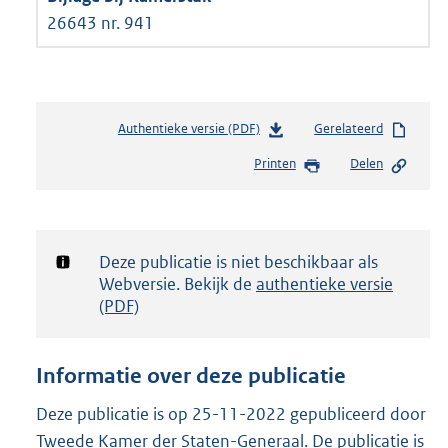
26643 nr. 941
Authentieke versie (PDF)
b
Gerelateerd
e
Printen
Delen
s
t
a
n
d
Notificatie:
Deze publicatie is niet beschikbaar als
s
Webversie. Bekijk de
authentieke versie
g
(PDF)
r
o
o
Informatie over deze publicatie
t
t
Deze publicatie is op 25-11-2022 gepubliceerd door
e
Tweede Kamer der Staten-Generaal. De publicatie is
: