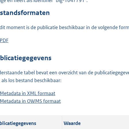
lage en heeft als identifier "blg-1047791".
o
o
standsformaten
t
t
dit moment is de publicatie beschikbaar in de volgende for
e
:
D
PDF
b
7
o
e
1
w
s
blicatiegegevens
4
n
t
K
l
a
erstaande tabel bevat een overzicht van de publicatiegegeven
b
o
n
 als los bestand beschikbaar:
a
d
Metadata in XML formaat
b
d
s
Metadata in OWMS formaat
e
b
p
g
s
e
u
r
t
s
b
o
blicatiegegevens
Waarde
a
t
l
o