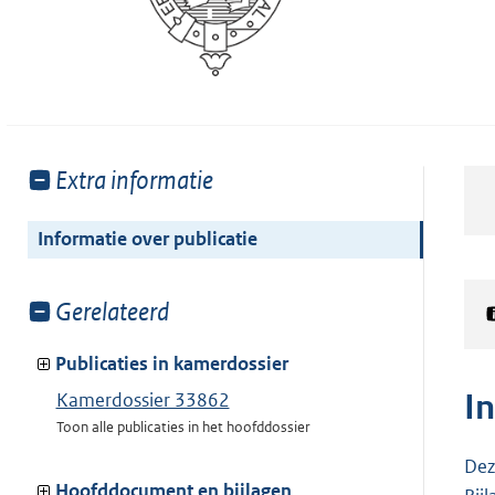
Toon
Extra informatie
meer
van:
Informatie over publicatie
Toon
Gerelateerd
meer
van:
Publicaties in kamerdossier
I
Kamerdossier 33862
Toon alle publicaties in het hoofddossier
Dez
Hoofddocument en bijlagen