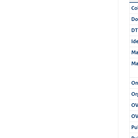
Col
Do
DT
Ide
Ma
Ma
On
Or
OV
OV
Pu