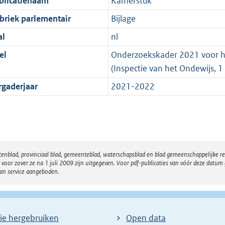
blicatienaam
Kamerstuk
briek parlementair
Bijlage
al
nl
el
Onderzoekskader 2021 voor het
(Inspectie van het Ondewijs, 1
rgaderjaar
2021-2022
atenblad, provinciaal blad, gemeenteblad, waterschapsblad en blad gemeenschappelijke 
 zover ze na 1 juli 2009 zijn uitgegeven. Voor pdf-publicaties van vóór deze datum g
van service aangeboden.
ie hergebruiken
Open data