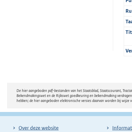
Pu
Ru
Ta
Tit
Ve
De hier aangeboden pdf-bestanden van het Staatsblad, Staatscourant, Tract
Disclaimer
Bekendmakingswet en de Rijkswet goedkeuring en bekendmaking verdragen voor
hebben; de hier aangeboden elektronische versies daarvan worden bij wijze 
Over deze website
Informat