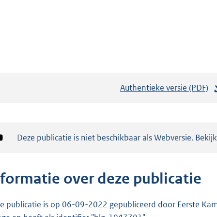
Authentieke versie (PDF)
b
e
s
t
Notificatie:
Deze publicatie is niet beschikbaar als Webversie. Bekij
a
n
d
nformatie over deze publicatie
s
g
e publicatie is op 06-09-2022 gepubliceerd door Eerste Kame
r