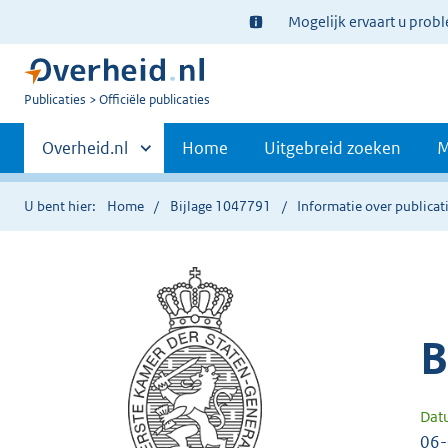
Ter
Mogelijk ervaart u prob
informatie:
U
Publicaties
Officiële publicaties
bent
Primaire
nu
Andere
Overheid.nl
Home
Uitgebreid zoeken
M
hier:
sites
navigatie
binnen
U bent hier:
Home
Bijlage 1047791
Informatie over publicat
B
Dat
06-