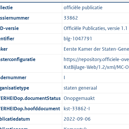
n
a
i
t
lectie
officiële publicatie
d
n
c
t
ssiernummer
33862
s
d
a
e
g
s
t
:
D-versie
Officiële Publicaties, versie 1.1
r
g
i
7
ntifier
blg-1047791
o
r
e
1
ker
Eerste Kamer der Staten-Gene
o
o
i
4
t
o
n
K
sterconfiguratie
https://repository.officiele-o
t
t
f
b
KstBijlage-Web/1.2/xml/MC-O
e
t
o
dernummer
I
:
e
r
ganisatietype
staten generaal
2
:
m
K
2
a
ERHEIDop.documentStatus
Onopgemaakt
b
K
a
ERHEIDop.hoofddocument
kst-33862-I
b
t
blicatiedatum
2022-09-06