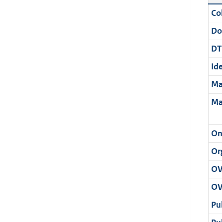
Col
Do
DT
Ide
Ma
Ma
On
Or
OV
OV
Pu