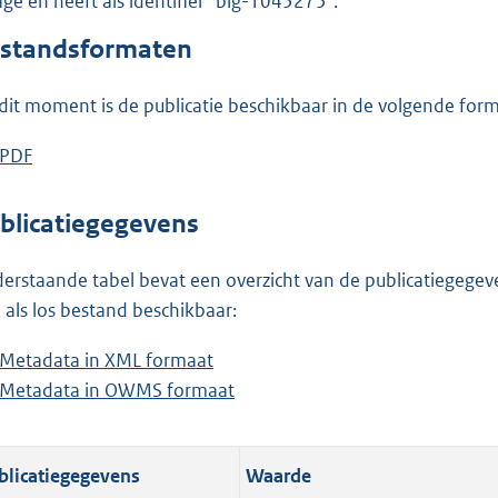
lage en heeft als identifier "blg-1045275".
o
o
standsformaten
t
t
dit moment is de publicatie beschikbaar in de volgende for
e
:
D
PDF
b
2
o
e
3
w
s
blicatiegegevens
6
n
t
K
l
a
erstaande tabel bevat een overzicht van de publicatiegegeven
b
o
n
 als los bestand beschikbaar:
a
d
Metadata in XML formaat
b
d
s
Metadata in OWMS formaat
e
b
p
g
s
e
u
r
t
s
b
o
blicatiegegevens
Waarde
a
t
l
o