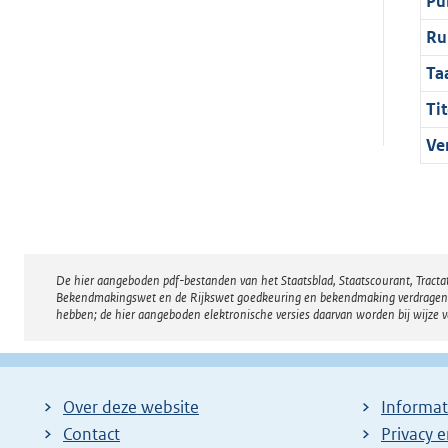
Pu
Ru
Ta
Tit
Ve
De hier aangeboden pdf-bestanden van het Staatsblad, Staatscourant, Tract
Disclaimer
Bekendmakingswet en de Rijkswet goedkeuring en bekendmaking verdragen voor
hebben; de hier aangeboden elektronische versies daarvan worden bij wijze 
Over deze website
Informat
Contact
Privacy 