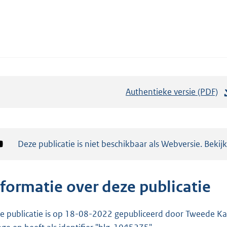
Authentieke versie (PDF)
b
e
s
t
Notificatie:
Deze publicatie is niet beschikbaar als Webversie. Bekij
a
n
d
nformatie over deze publicatie
s
g
e publicatie is op 18-08-2022 gepubliceerd door Tweede Kam
r