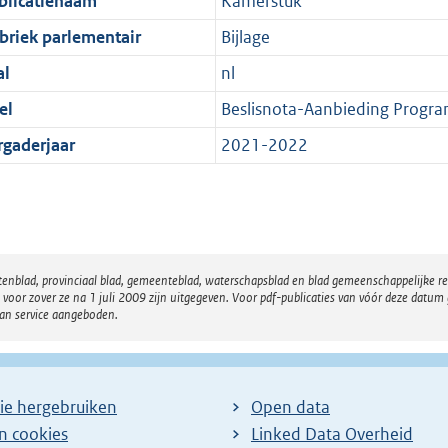
blicatienaam
Kamerstuk
briek parlementair
Bijlage
al
nl
el
Beslisnota-Aanbieding Progr
rgaderjaar
2021-2022
atenblad, provinciaal blad, gemeenteblad, waterschapsblad en blad gemeenschappelijke 
 zover ze na 1 juli 2009 zijn uitgegeven. Voor pdf-publicaties van vóór deze datum g
van service aangeboden.
ie hergebruiken
Open data
en cookies
Linked Data Overheid