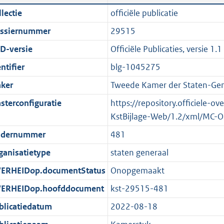
n
a
i
t
lectie
officiële publicatie
d
n
c
t
ssiernummer
29515
s
d
a
e
g
s
t
:
D-versie
Officiële Publicaties, versie 1.1
r
g
i
2
ntifier
blg-1045275
o
r
e
3
ker
Tweede Kamer der Staten-Gen
o
o
i
6
t
o
n
K
sterconfiguratie
https://repository.officiele-o
t
t
f
b
KstBijlage-Web/1.2/xml/MC-O
e
t
o
dernummer
481
:
e
r
ganisatietype
staten generaal
2
:
m
K
2
a
ERHEIDop.documentStatus
Onopgemaakt
b
K
a
ERHEIDop.hoofddocument
kst-29515-481
b
t
blicatiedatum
2022-08-18