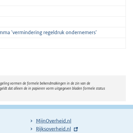
amma 'vermindering regeldruk ondernemers'
regeling vormen de formele bekendmakingen in de zin van de
eldt dat alleen de in papieren vorm uitgegeven bladen formele status
MijnOverheid.nl
E
Rijksoverheid.nl