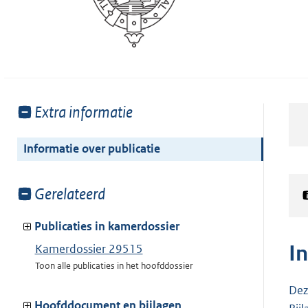
Toon
Extra informatie
meer
van:
Informatie over publicatie
Toon
Gerelateerd
meer
van:
Publicaties in kamerdossier
I
Kamerdossier 29515
Toon alle publicaties in het hoofddossier
Dez
Hoofddocument en bijlagen