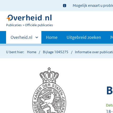
Ter
Mogelijk ervaart u prob
informatie:
U
Publicaties
Officiële publicaties
bent
Primaire
nu
Andere
Overheid.nl
Home
Uitgebreid zoeken
M
hier:
sites
navigatie
binnen
U bent hier:
Home
Bijlage 1045275
Informatie over publicat
B
Dat
18-