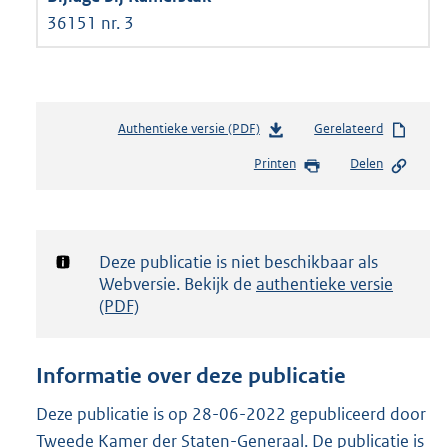
36151 nr. 3
Authentieke versie (PDF)
b
Gerelateerd
e
Printen
Delen
s
t
a
n
d
Notificatie:
Deze publicatie is niet beschikbaar als
s
Webversie. Bekijk de
authentieke versie
g
(PDF)
r
o
o
Informatie over deze publicatie
t
t
Deze publicatie is op 28-06-2022 gepubliceerd door
e
Tweede Kamer der Staten-Generaal. De publicatie is
: