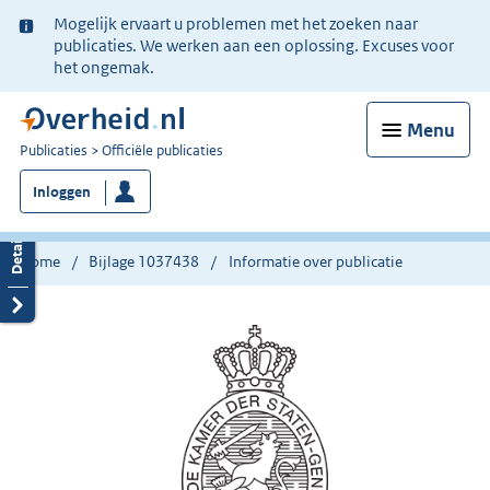
Ter
Mogelijk ervaart u problemen met het zoeken naar
informatie:
publicaties. We werken aan een oplossing. Excuses voor
het ongemak.
Menu
U
Publicaties
Officiële publicaties
bent
Inloggen
nu
hier:
Home
Bijlage 1037438
Informatie over publicatie