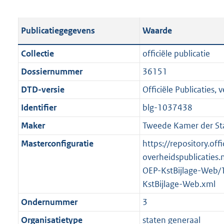
s
e
b
o
t
s
l
o
Publicatiegegevens
Waarde
a
t
i
t
n
a
c
t
Collectie
officiële publicatie
d
n
a
e
Dossiernummer
36151
s
d
t
:
g
s
DTD-versie
Officiële Publicaties, v
i
1
r
g
e
4
Identifier
blg-1037438
o
r
i
,
Maker
Tweede Kamer der St
o
o
n
5
t
o
Masterconfiguratie
https://repository.offi
f
M
t
t
overheidspublicaties.
o
b
e
t
OEP-KstBijlage-Web/
r
:
e
KstBijlage-Web.xml
m
2
:
a
Ondernummer
3
K
2
a
Organisatietype
staten generaal
b
K