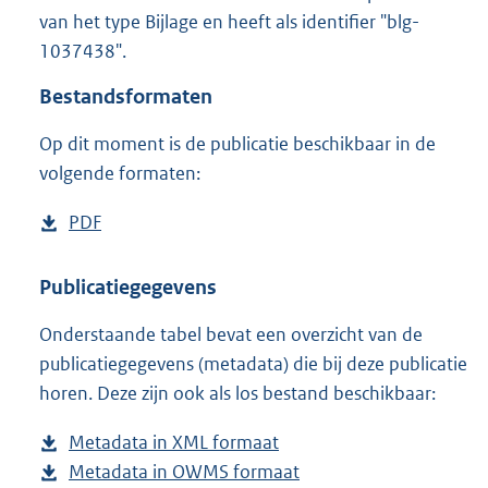
1
van het type Bijlage en heeft als identifier "blg-
4
1037438".
,
5
Bestandsformaten
M
b
Op dit moment is de publicatie beschikbaar in de
volgende formaten:
D
PDF
b
o
e
w
s
Publicatiegegevens
n
t
Onderstaande tabel bevat een overzicht van de
l
a
publicatiegegevens (metadata) die bij deze publicatie
o
n
horen. Deze zijn ook als los bestand beschikbaar:
a
d
d
s
Metadata in XML formaat
b
p
g
Metadata in OWMS formaat
e
b
u
r