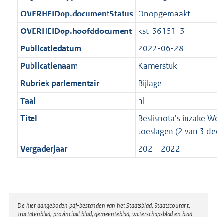
t
b
OVERHEIDop.documentStatus
Onopgemaakt
OVERHEIDop.hoofddocument
kst-36151-3
Publicatiedatum
2022-06-28
Publicatienaam
Kamerstuk
Rubriek parlementair
Bijlage
Taal
nl
Titel
Beslisnota's inzake W
toeslagen (2 van 3 dee
Vergaderjaar
2021-2022
Disclaimer
De hier aangeboden pdf-bestanden van het Staatsblad, Staatscourant,
Tractatenblad, provinciaal blad, gemeenteblad, waterschapsblad en blad