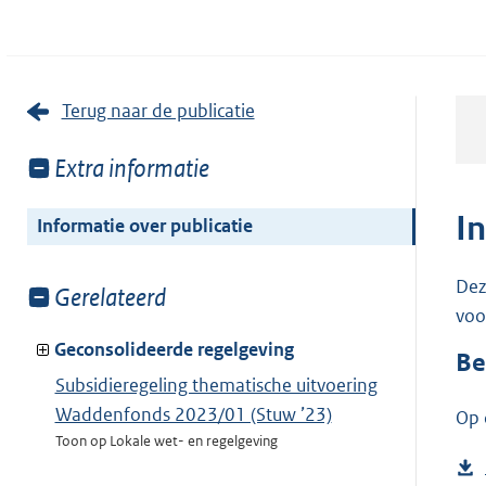
Terug naar de publicatie
Toon
Extra informatie
meer
van:
I
Informatie over publicatie
Dez
Toon
Gerelateerd
voo
meer
van:
Geconsolideerde regelgeving
Be
Subsidieregeling thematische uitvoering
Waddenfonds 2023/01 (Stuw ’23)
Op 
Toon op Lokale wet- en regelgeving