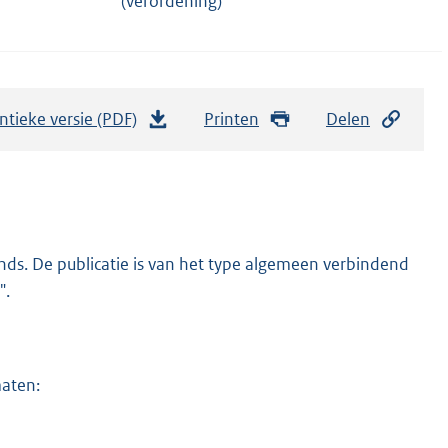
(verordening)
ntieke versie (PDF)
b
Printen
Delen
e
s
t
a
n
ds. De publicatie is van het type algemeen verbindend
d
".
s
g
r
maten:
o
o
t