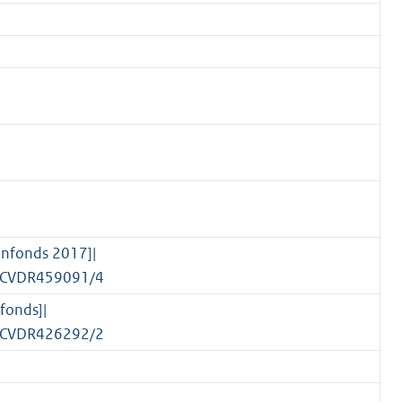
nfonds 2017]|
nl/CVDR459091/4
fonds]|
nl/CVDR426292/2