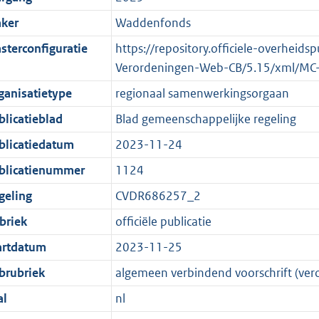
ker
Waddenfonds
sterconfiguratie
https://repository.officiele-overheids
Verordeningen-Web-CB/5.15/xml/MC
ganisatietype
regionaal samenwerkingsorgaan
blicatieblad
Blad gemeenschappelijke regeling
blicatiedatum
2023-11-24
blicatienummer
1124
geling
CVDR686257_2
briek
officiële publicatie
artdatum
2023-11-25
brubriek
algemeen verbindend voorschrift (ver
al
nl