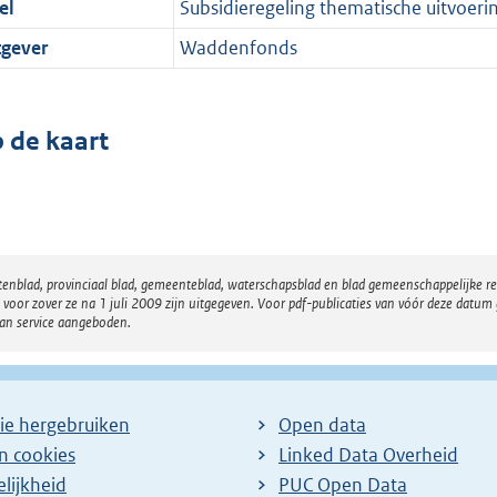
el
Subsidieregeling thematische uitvoer
tgever
Waddenfonds
 de kaart
atenblad, provinciaal blad, gemeenteblad, waterschapsblad en blad gemeenschappelijke 
 zover ze na 1 juli 2009 zijn uitgegeven. Voor pdf-publicaties van vóór deze datum g
van service aangeboden.
ie hergebruiken
Open data
en cookies
Linked Data Overheid
lijkheid
PUC Open Data