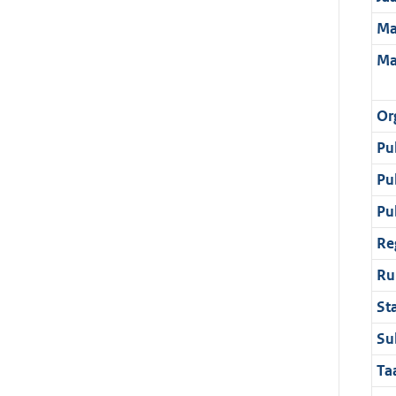
Ma
Ma
Or
Pu
Pu
Pu
Re
Ru
St
Su
Ta