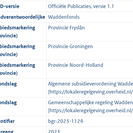
g
s
i
e
i
t
1
1
2
:
D-versie
Officiële Publicaties, versie 1.1
r
g
n
i
e
i
K
K
K
1
ndverantwoordelijke
Waddenfonds
o
r
f
n
i
e
b
b
b
8
biedsmarkering
Provincie Fryslân
o
o
o
f
n
i
K
ovincie)
t
o
r
o
f
n
b
t
t
m
r
o
f
biedsmarkering
Provincie Groningen
e
t
a
m
r
o
ovincie)
:
e
a
a
m
r
biedsmarkering
Provincie Noord-Holland
3
:
t
a
a
m
ovincie)
K
3
t
a
a
ondslag
Algemene subsidieverordening Wadde
b
K
t
a
[https://lokaleregelgeving.overheid.
b
t
ondslag
Gemeenschappelijke regeling Wadden
[https://lokaleregelgeving.overheid.
ntifier
bgr-2023-1124
argang
2023