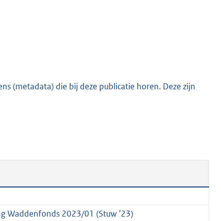
t
e
:
2
2
1
s (metadata) die bij deze publicatie horen. Deze zijn
K
b
ing Waddenfonds 2023/01 (Stuw ’23)