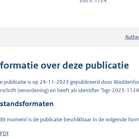
2023, 1124
Authe
nformatie over deze publicatie
e publicatie is op 24-11-2023 gepubliceerd door Waddenfon
rschrift (verordening) en heeft als identifier "bgr-2023-1124
standsformaten
dit moment is de publicatie beschikbaar in de volgende for
D
PDF
b