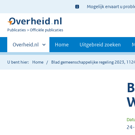
Ter
Mogelijk ervaart u prob
informatie:
U
Publicaties
Officiële publicaties
bent
Primaire
nu
Andere
Overheid.nl
Home
Uitgebreid zoeken
M
hier:
sites
navigatie
binnen
U bent hier:
Home
Blad gemeenschappelijke regeling 2023, 112
B
W
Dat
24-