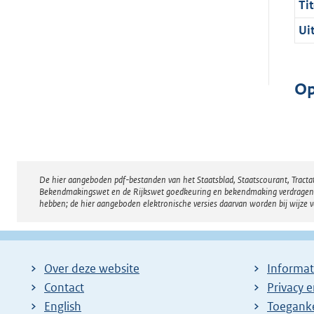
Tit
Ui
Op
De hier aangeboden pdf-bestanden van het Staatsblad, Staatscourant, Tract
Disclaimer
Bekendmakingswet en de Rijkswet goedkeuring en bekendmaking verdragen voor
hebben; de hier aangeboden elektronische versies daarvan worden bij wijze 
Over deze website
Informat
Contact
Privacy 
English
Toeganke