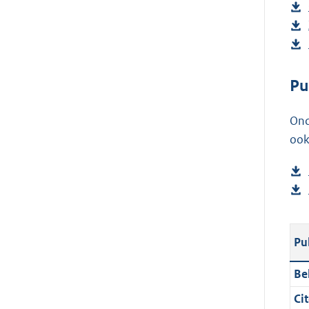
Pu
Ond
ook
Pu
Be
Cit