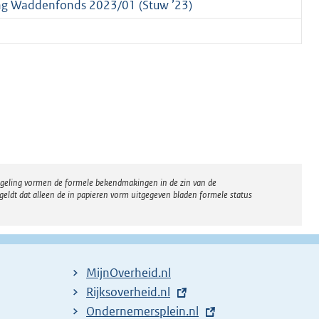
ing Waddenfonds 2023/01 (Stuw ’23)
regeling vormen de formele bekendmakingen in de zin van de
eldt dat alleen de in papieren vorm uitgegeven bladen formele status
MijnOverheid.nl
E
Rijksoverheid.nl
x
E
Ondernemersplein.nl