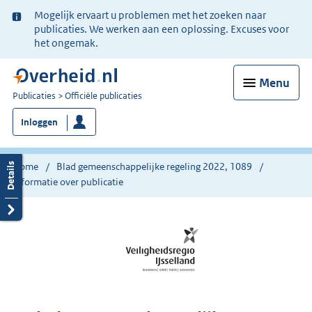
Ter
Mogelijk ervaart u problemen met het zoeken naar
informatie:
publicaties. We werken aan een oplossing. Excuses voor
het ongemak.
Menu
U
Publicaties
Officiële publicaties
bent
Inloggen
nu
hier:
Home
Blad gemeenschappelijke regeling 2022, 1089
Informatie over publicatie