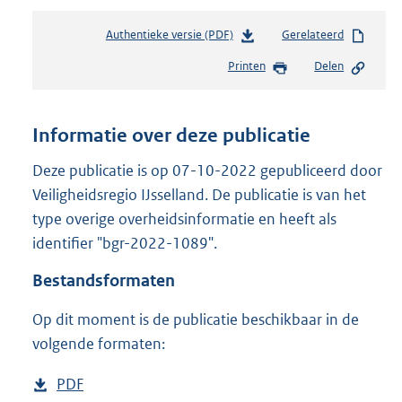
Authentieke versie (PDF)
b
Gerelateerd
e
Printen
Delen
s
t
a
n
Informatie over deze publicatie
d
s
Deze publicatie is op 07-10-2022 gepubliceerd door
g
Veiligheidsregio IJsselland. De publicatie is van het
r
type overige overheidsinformatie en heeft als
o
identifier "bgr-2022-1089".
o
t
Bestandsformaten
t
e
Op dit moment is de publicatie beschikbaar in de
:
3
volgende formaten:
1
7
D
PDF
b
K