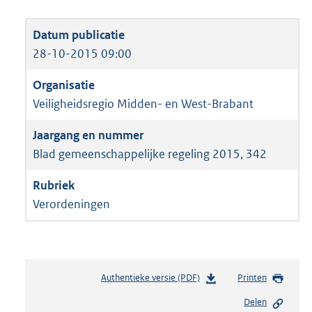
28-10-2015 09:00
Veiligheidsregio Midden- en West-Brabant
Blad gemeenschappelijke regeling 2015, 342
Verordeningen
Authentieke versie (PDF)
b
Printen
e
Delen
s