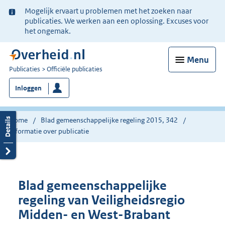
Ter
Mogelijk ervaart u problemen met het zoeken naar
informatie:
publicaties. We werken aan een oplossing. Excuses voor
het ongemak.
Menu
U
Publicaties
Officiële publicaties
bent
Inloggen
nu
hier:
Home
Blad gemeenschappelijke regeling 2015, 342
Informatie over publicatie
Blad gemeenschappelijke
regeling van Veiligheidsregio
Midden- en West-Brabant