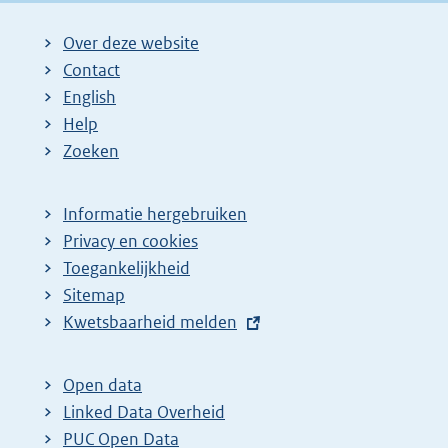
Over deze website
Contact
English
Help
Zoeken
Informatie hergebruiken
Privacy en cookies
Toegankelijkheid
Sitemap
E
Kwetsbaarheid melden
x
t
Open data
e
Linked Data Overheid
r
PUC Open Data