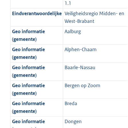
o
f
n
i
b
1.1
o
o
r
o
f
n
Eindverantwoordelijke
Veiligheidsregio Midden- en
t
o
m
r
o
f
West-Brabant
t
t
a
m
r
o
e
t
Geo informatie
Aalburg
a
a
m
r
:
e
(gemeente)
t
a
a
m
4
:
t
a
a
Geo informatie
Alphen-Chaam
K
3
t
a
(gemeente)
b
K
t
Geo informatie
Baarle-Nassau
b
(gemeente)
Geo informatie
Bergen op Zoom
(gemeente)
Geo informatie
Breda
(gemeente)
Geo informatie
Dongen