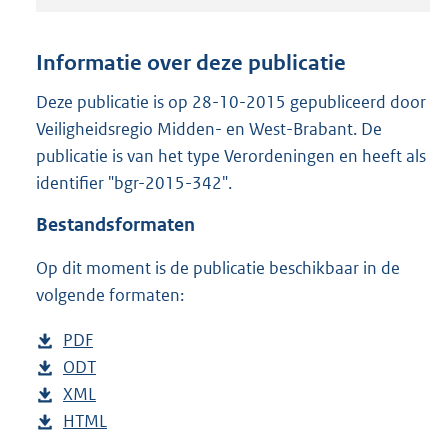
t
a
n
Informatie over deze publicatie
d
s
Deze publicatie is op 28-10-2015 gepubliceerd door
g
Veiligheidsregio Midden- en West-Brabant. De
r
publicatie is van het type Verordeningen en heeft als
o
identifier "bgr-2015-342".
o
t
Bestandsformaten
t
e
Op dit moment is de publicatie beschikbaar in de
:
2
volgende formaten:
1
2
D
PDF
b
K
o
D
ODT
e
b
b
w
o
D
XML
s
e
b
n
w
o
D
HTML
t
s
e
b
l
n
w
o
a
t
s
e