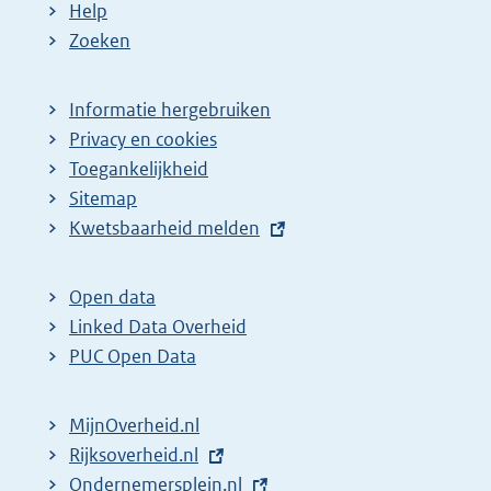
Help
Zoeken
Informatie hergebruiken
Privacy en cookies
Toegankelijkheid
Sitemap
E
Kwetsbaarheid melden
x
t
Open data
e
Linked Data Overheid
r
PUC Open Data
n
e
MijnOverheid.nl
l
E
Rijksoverheid.nl
i
x
E
Ondernemersplein.nl