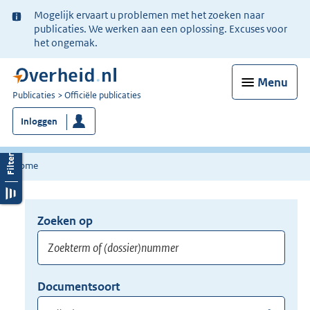
Ter
Mogelijk ervaart u problemen met het zoeken naar
informatie:
publicaties. We werken aan een oplossing. Excuses voor
het ongemak.
Menu
U
Publicaties
Officiële publicaties
bent
Inloggen
nu
hier:
Home
Zoeken op
Opnieuw
zoeken:
Zoekterm
Vul
Documentsoort
of
hier
Gebruik