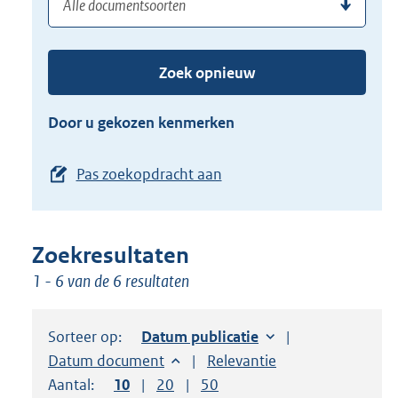
(dossier)nummer
uw
de
zoekterm
TAB
of
toets,
Zoek opnieuw
(dossier)nummer
of
in
de
Door u gekozen kenmerken
pijl
beneden
Pas zoekopdracht aan
toets
om
toegang
Zoekresultaten
te
1 - 6 van de 6 resultaten
krijgen
tot
de
Sorteer op:
Sorteer op:
Datum publicatie
suggesties.
Sorteer op:
Datum document
Sorteer op:
Relevantie
Druk
Aantal:
Toon
10
resultaten per pagina
Toon
20
resultaten per pagina
Toon
50
resultaten per pagina