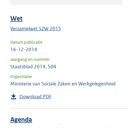
om
ENTER
om
Wet
uw
Verzamelwet SZW 2015
keuze
te
Datum publicatie
bevestigen.
16-12-2014
Jaargang en nummer
Staatsblad 2014, 504
Organisatie
Ministerie van Sociale Zaken en Werkgelegenheid
Download PDF
Agenda