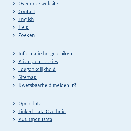
Over deze website
Contact
English
Help
Zoeken
Informatie hergebruiken
Privacy en cookies
Toegankelijkheid
Sitemap
E
Kwetsbaarheid melden
x
t
Open data
e
Linked Data Overheid
r
PUC Open Data
n