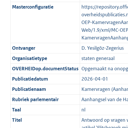
K
2
t
a
Masterconfiguratie
https://repository.offi
b
K
t
overheidspublicaties.
b
OEP-KamervragenAan
Web/1.9/xml/MC-OEP
KamervragenAanhang
Ontvanger
D. Yesilgöz-Zegerius
Organisatietype
staten generaal
OVERHEIDop.documentStatus
Opgemaakt na onop
Publicatiedatum
2026-04-01
Publicatienaam
Kamervragen (Aanhan
Rubriek parlementair
Aanhangsel van de H
Taal
nl
Titel
Antwoord op vragen v
artikel 'Flitsbezoek mi