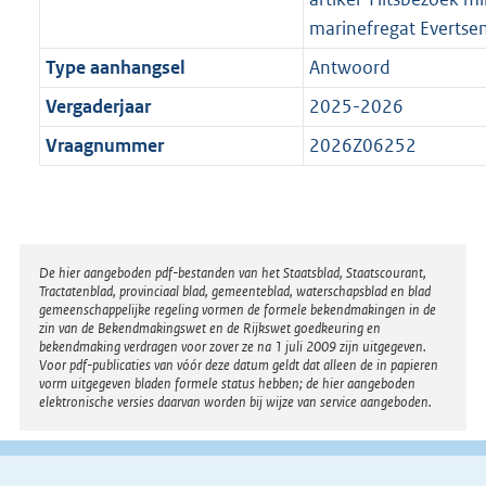
marinefregat Evertsen
Type aanhangsel
Antwoord
Vergaderjaar
2025-2026
Vraagnummer
2026Z06252
Disclaimer
De hier aangeboden pdf-bestanden van het Staatsblad, Staatscourant,
Tractatenblad, provinciaal blad, gemeenteblad, waterschapsblad en blad
gemeenschappelijke regeling vormen de formele bekendmakingen in de
zin van de Bekendmakingswet en de Rijkswet goedkeuring en
bekendmaking verdragen voor zover ze na 1 juli 2009 zijn uitgegeven.
Voor pdf-publicaties van vóór deze datum geldt dat alleen de in papieren
vorm uitgegeven bladen formele status hebben; de hier aangeboden
elektronische versies daarvan worden bij wijze van service aangeboden.