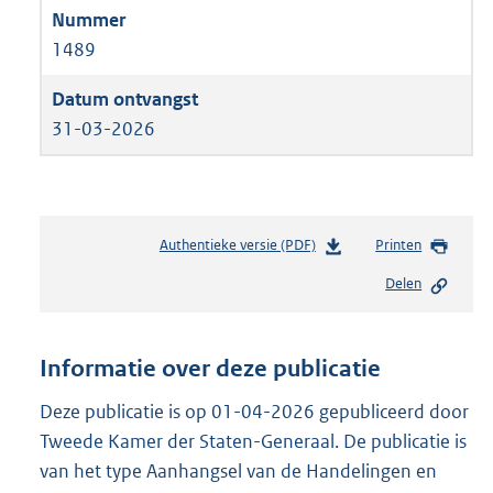
1489
31-03-2026
Authentieke versie (PDF)
b
Printen
e
Delen
s
t
a
n
Informatie over deze publicatie
d
s
Deze publicatie is op 01-04-2026 gepubliceerd door
g
Tweede Kamer der Staten-Generaal. De publicatie is
r
van het type Aanhangsel van de Handelingen en
o