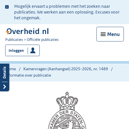
Ter
Mogelijk ervaart u problemen met het zoeken naar
informatie:
publicaties. We werken aan een oplossing. Excuses voor
het ongemak.
Menu
U
Publicaties
Officiële publicaties
bent
Inloggen
nu
hier:
Home
Kamervragen (Aanhangsel) 2025-2026, nr. 1489
Informatie over publicatie