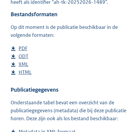
heeft als identifier "ah-tk-20252026-1489".
o
t
Bestandsformaten
t
e
Op dit moment is de publicatie beschikbaar in de
:
4
volgende formaten:
2
K
D
PDF
b
b
o
D
ODT
e
b
w
o
D
XML
s
e
b
n
w
o
D
HTML
t
s
e
b
l
n
w
o
a
t
s
e
o
l
n
w
n
a
t
s
Publicatiegegevens
a
o
l
n
d
n
a
t
Onderstaande tabel bevat een overzicht van de
d
a
o
l
s
d
n
a
publicatiegegevens (metadata) die bij deze publicatie
p
d
a
o
g
s
d
n
horen. Deze zijn ook als los bestand beschikbaar:
u
p
d
a
r
g
s
d
b
u
p
d
o
r
g
s
Metadata in XML formaat
b