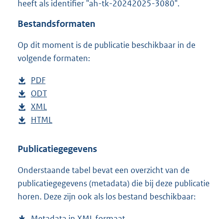
heeft als identifier "ah-tk-20242025-3080".
o
t
Bestandsformaten
t
e
Op dit moment is de publicatie beschikbaar in de
:
4
volgende formaten:
0
K
D
PDF
b
b
o
D
ODT
e
b
w
o
D
XML
s
e
b
n
w
o
D
HTML
t
s
e
b
l
n
w
o
a
t
s
e
o
l
n
w
n
a
t
s
Publicatiegegevens
a
o
l
n
d
n
a
t
Onderstaande tabel bevat een overzicht van de
d
a
o
l
s
d
n
a
publicatiegegevens (metadata) die bij deze publicatie
p
d
a
o
g
s
d
n
horen. Deze zijn ook als los bestand beschikbaar:
u
p
d
a
r
g
s
d
b
u
p
d
o
r
g
s
Metadata in XML formaat
b