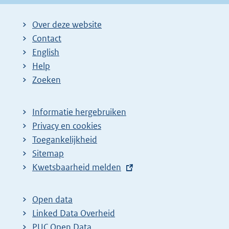
Over deze website
Contact
English
Help
Zoeken
Informatie hergebruiken
Privacy en cookies
Toegankelijkheid
Sitemap
E
Kwetsbaarheid melden
x
t
Open data
e
Linked Data Overheid
r
PUC Open Data