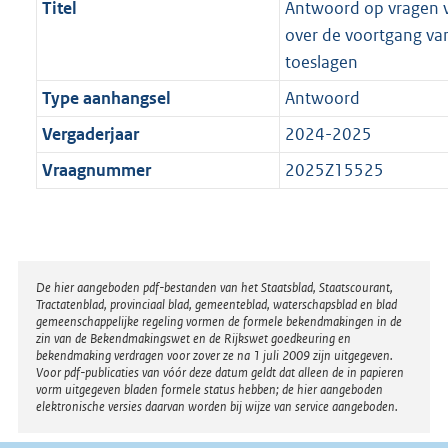
Titel
Antwoord op vragen va
over de voortgang van
toeslagen
Type aanhangsel
Antwoord
Vergaderjaar
2024-2025
Vraagnummer
2025Z15525
Disclaimer
De hier aangeboden pdf-bestanden van het Staatsblad, Staatscourant,
Tractatenblad, provinciaal blad, gemeenteblad, waterschapsblad en blad
gemeenschappelijke regeling vormen de formele bekendmakingen in de
zin van de Bekendmakingswet en de Rijkswet goedkeuring en
bekendmaking verdragen voor zover ze na 1 juli 2009 zijn uitgegeven.
Voor pdf-publicaties van vóór deze datum geldt dat alleen de in papieren
vorm uitgegeven bladen formele status hebben; de hier aangeboden
elektronische versies daarvan worden bij wijze van service aangeboden.