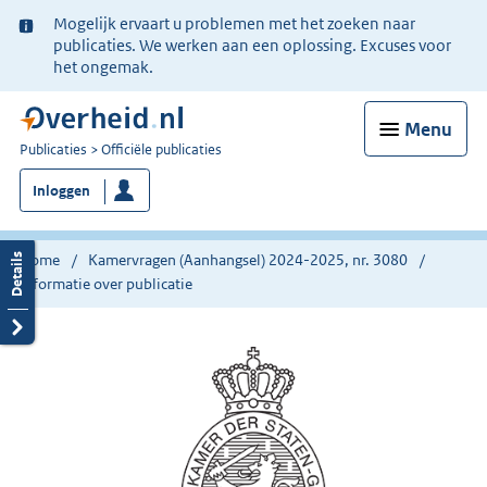
Ter
Mogelijk ervaart u problemen met het zoeken naar
informatie:
publicaties. We werken aan een oplossing. Excuses voor
het ongemak.
Menu
U
Publicaties
Officiële publicaties
bent
Inloggen
nu
hier:
Home
Kamervragen (Aanhangsel) 2024-2025, nr. 3080
Informatie over publicatie