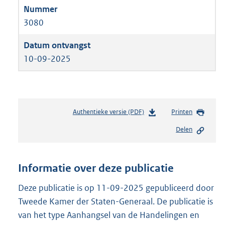
3080
10-09-2025
Authentieke versie (PDF)
b
Printen
e
Delen
s
t
a
n
Informatie over deze publicatie
d
s
Deze publicatie is op 11-09-2025 gepubliceerd door
g
Tweede Kamer der Staten-Generaal. De publicatie is
r
van het type Aanhangsel van de Handelingen en
o