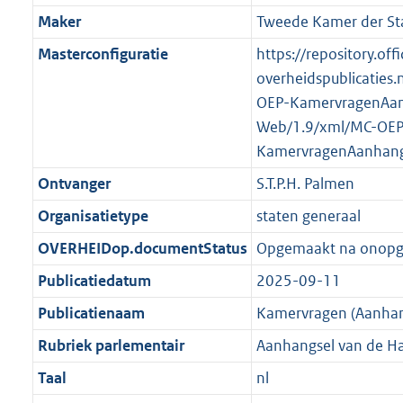
K
2
t
a
Maker
Tweede Kamer der St
b
K
t
Masterconfiguratie
https://repository.offi
b
overheidspublicaties.
OEP-KamervragenAan
Web/1.9/xml/MC-OEP
KamervragenAanhang
Ontvanger
S.T.P.H. Palmen
Organisatietype
staten generaal
OVERHEIDop.documentStatus
Opgemaakt na onop
Publicatiedatum
2025-09-11
Publicatienaam
Kamervragen (Aanhan
Rubriek parlementair
Aanhangsel van de H
Taal
nl