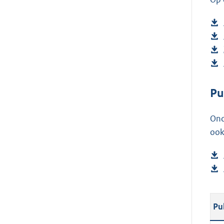
Pu
Ond
ook
Pu