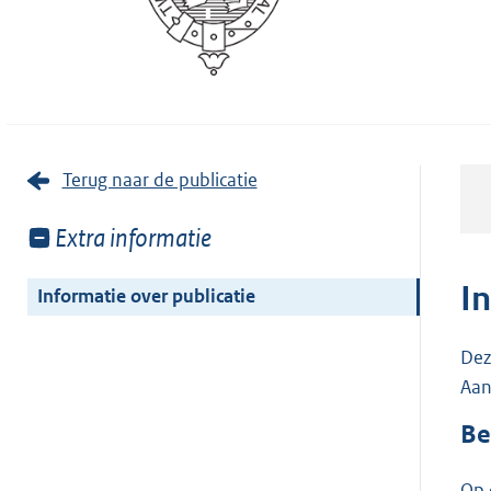
Terug naar de publicatie
Toon
Extra informatie
meer
van:
I
Informatie over publicatie
Dez
Aan
Be
Op 