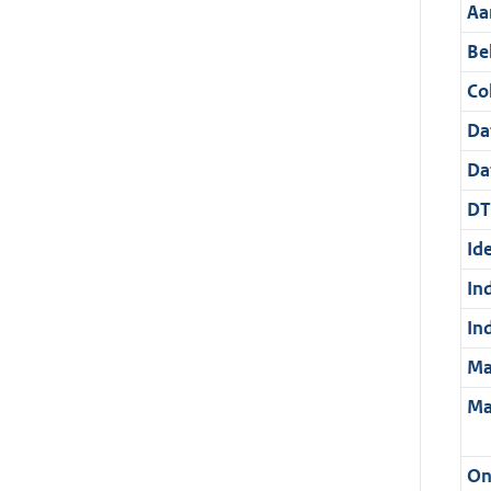
Aa
Be
Col
Da
Da
DT
Ide
In
In
Ma
Ma
On