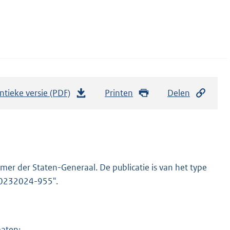
ntieke versie (PDF)
b
Printen
Delen
e
s
t
a
n
er der Staten-Generaal. De publicatie is van het type
d
-20232024-955".
s
g
r
maten: