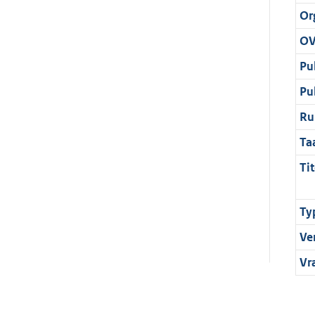
Or
OV
Pu
Pu
Ru
Ta
Tit
Ty
Ve
Vr