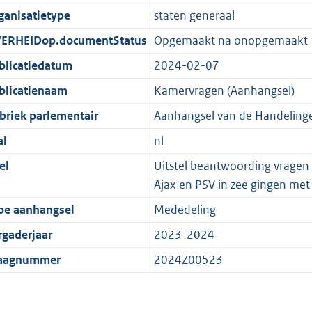
ganisatietype
staten generaal
ERHEIDop.documentStatus
Opgemaakt na onopgemaakt
blicatiedatum
2024-02-07
blicatienaam
Kamervragen (Aanhangsel)
briek parlementair
Aanhangsel van de Handeling
al
nl
el
Uitstel beantwoording vragen 
Ajax en PSV in zee gingen met
pe aanhangsel
Mededeling
rgaderjaar
2023-2024
aagnummer
2024Z00523