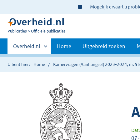
Ter
Mogelijk ervaart u prob
informatie:
U
Publicaties
Officiële publicaties
bent
Primaire
nu
Andere
Overheid.nl
Home
Uitgebreid zoeken
M
hier:
sites
navigatie
binnen
U bent hier:
Home
Kamervragen (Aanhangsel) 2023-2024, nr. 9
A
Dat
07-