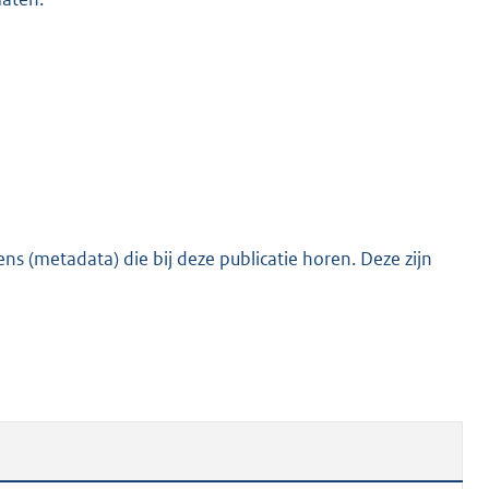
o
o
t
t
e
:
4
5
K
s (metadata) die bij deze publicatie horen. Deze zijn
b