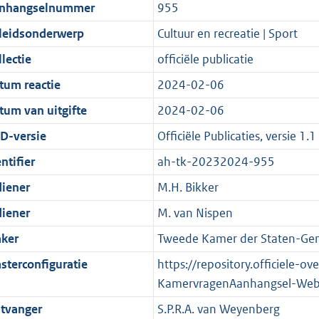
t
a
c
i
:
e
t
t
nhangselnummer
955
d
n
i
t
a
c
4
:
e
t
leidsonderwerp
Cultuur en recreatie | Sport
s
d
e
i
t
a
5
9
:
e
g
s
i
e
i
t
K
K
9
:
lectie
officiële publicatie
r
g
n
i
e
i
b
b
K
1
tum reactie
2024-02-06
o
r
f
n
i
e
b
4
tum van uitgifte
2024-02-06
o
o
o
f
n
i
K
t
o
r
o
f
n
b
D-versie
Officiële Publicaties, versie 1.1
t
t
m
r
o
f
ntifier
ah-tk-20232024-955
e
t
a
m
r
o
diener
M.H. Bikker
:
e
a
a
m
r
2
:
t
a
a
m
diener
M. van Nispen
K
2
t
a
a
ker
Tweede Kamer der Staten-Gen
b
K
t
a
sterconfiguratie
https://repository.officiele-o
b
t
KamervragenAanhangsel-Web
tvanger
S.P.R.A. van Weyenberg