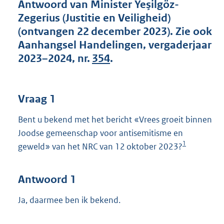
t
Antwoord van Minister Yeşilgöz-
t
Zegerius (Justitie en Veiligheid)
e
(ontvangen 22 december 2023). Zie ook
:
Aanhangsel Handelingen, vergaderjaar
5
2
2023–2024, nr.
354
.
K
b
Vraag 1
Bent u bekend met het bericht «Vrees groeit binnen
Joodse gemeenschap voor antisemitisme en
1
geweld» van het NRC van 12 oktober 2023?
Antwoord 1
Ja, daarmee ben ik bekend.