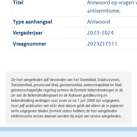
Titel
Antwoord op vragen va
antisemitisme,
Type aanhangsel
Antwoord
Vergaderjaar
2023-2024
Vraagnummer
2023Z17511
Disclaimer
De hier aangeboden pdf-bestanden van het Staatsblad, Staatscourant,
Tractatenblad, provinciaal blad, gemeenteblad, waterschapsblad en blad
gemeenschappelijke regeling vormen de formele bekendmakingen in de
zin van de Bekendmakingswet en de Rijkswet goedkeuring en
bekendmaking verdragen voor zover ze na 1 juli 2009 zijn uitgegeven.
Voor pdf-publicaties van vóór deze datum geldt dat alleen de in papieren
vorm uitgegeven bladen formele status hebben; de hier aangeboden
elektronische versies daarvan worden bij wijze van service aangeboden.