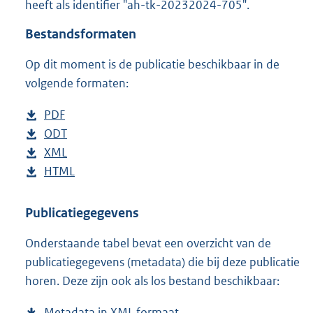
heeft als identifier "ah-tk-20232024-705".
o
t
Bestandsformaten
t
e
Op dit moment is de publicatie beschikbaar in de
:
5
volgende formaten:
2
K
D
PDF
b
b
o
D
ODT
e
b
w
o
D
XML
s
e
b
n
w
o
D
HTML
t
s
e
b
l
n
w
o
a
t
s
e
o
l
n
w
n
a
t
s
Publicatiegegevens
a
o
l
n
d
n
a
t
Onderstaande tabel bevat een overzicht van de
d
a
o
l
s
d
n
a
publicatiegegevens (metadata) die bij deze publicatie
p
d
a
o
g
s
d
n
horen. Deze zijn ook als los bestand beschikbaar:
u
p
d
a
r
g
s
d
b
u
p
d
o
r
g
s
Metadata in XML formaat
b