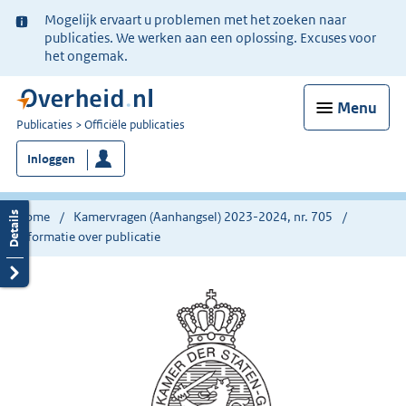
Ter
Mogelijk ervaart u problemen met het zoeken naar
informatie:
publicaties. We werken aan een oplossing. Excuses voor
het ongemak.
Menu
U
Publicaties
Officiële publicaties
bent
Inloggen
nu
hier:
Home
Kamervragen (Aanhangsel) 2023-2024, nr. 705
Informatie over publicatie