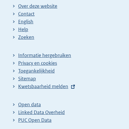
Over deze website
Contact
English
Help
Zoeken
Informatie hergebruiken
Privacy en cookies
Toegankelijkheid
Sitemap
E
Kwetsbaarheid melden
x
t
Open data
e
Linked Data Overheid
r
PUC Open Data
n