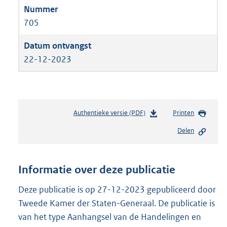
705
22-12-2023
Authentieke versie (PDF)
b
Printen
e
Delen
s
t
a
n
Informatie over deze publicatie
d
s
Deze publicatie is op 27-12-2023 gepubliceerd door
g
Tweede Kamer der Staten-Generaal. De publicatie is
r
van het type Aanhangsel van de Handelingen en
o