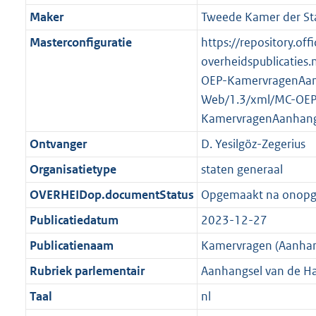
K
2
t
a
Maker
Tweede Kamer der St
b
K
t
Masterconfiguratie
https://repository.offi
b
overheidspublicaties.
OEP-KamervragenAan
Web/1.3/xml/MC-OEP
KamervragenAanhang
Ontvanger
D. Yesilgöz-Zegerius
Organisatietype
staten generaal
OVERHEIDop.documentStatus
Opgemaakt na onop
Publicatiedatum
2023-12-27
Publicatienaam
Kamervragen (Aanhan
Rubriek parlementair
Aanhangsel van de H
Taal
nl