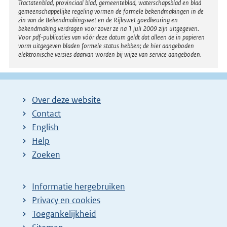
Tractatenblad, provinciaal blad, gemeenteblad, waterschapsblad en blad
n
gemeenschappelijke regeling vormen de formele bekendmakingen in de
k
zin van de Bekendmakingswet en de Rijkswet goedkeuring en
bekendmaking verdragen voor zover ze na 1 juli 2009 zijn uitgegeven.
:
Voor pdf-publicaties van vóór deze datum geldt dat alleen de in papieren
vorm uitgegeven bladen formele status hebben; de hier aangeboden
elektronische versies daarvan worden bij wijze van service aangeboden.
Over deze website
Contact
English
Help
Zoeken
Informatie hergebruiken
Privacy en cookies
Toegankelijkheid