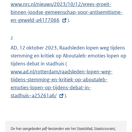
www.nrc.nl/nieuws/2023/10/12/vrees-groeit-
x
binnen-joodse-gemeenschap-voor-antisemitisme-
t
en-geweld-a4177066
).
e
r
n
2
e
AD, 12 oktober 2023, Raadsleden lopen weg tijdens
l
stemming en kritiek op Aboutaleb: emoties lopen op
i
tijdens debat in stadhuis (
E
n
www.ad.nl/rotterdam/raadsleden-lopen-weg-
x
k
tijdens-stemming-en-kritiek-op-aboutaleb-
t
:
emoties-lopen-op-tijdens-debat-in-
e
stadhuis~a25261a6/
).
r
n
e
l
i
Disclaimer
De hier aangeboden pdf-bestanden van het Staatsblad, Staatscourant,