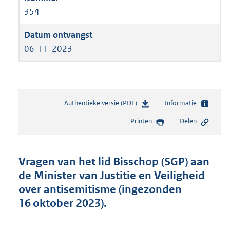
354
06-11-2023
Authentieke versie (PDF)
b
Informatie
e
Printen
Delen
s
t
a
n
Vragen van het lid Bisschop (SGP) aan
d
de Minister van Justitie en Veiligheid
s
over antisemitisme (ingezonden
g
r
16 oktober 2023).
o
o