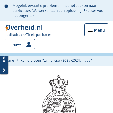
Ter
Mogelijk ervaart u problemen met het zoeken naar
informatie:
publicaties. We werken aan een oplossing. Excuses voor
het ongemak.
Menu
U
Publicaties
Officiële publicaties
bent
Inloggen
nu
hier:
Home
Kamervragen (Aanhangsel) 2023-2024, nr. 354