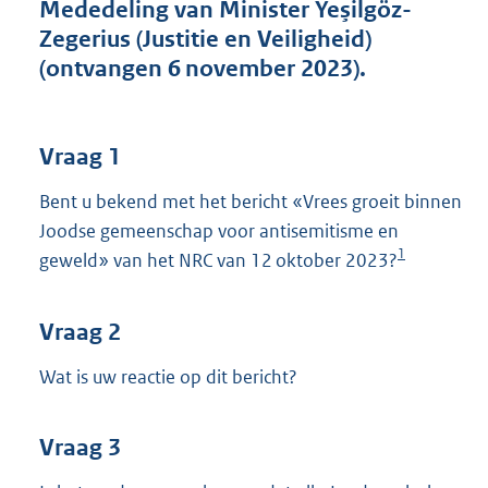
t
Mededeling van Minister Yeşilgöz-
t
Zegerius (Justitie en Veiligheid)
e
(ontvangen 6 november 2023).
:
4
3
K
Vraag 1
b
Bent u bekend met het bericht «Vrees groeit binnen
Joodse gemeenschap voor antisemitisme en
1
geweld» van het NRC van 12 oktober 2023?
Vraag 2
Wat is uw reactie op dit bericht?
Vraag 3