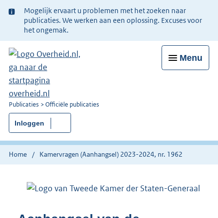
Ter
Mogelijk ervaart u problemen met het zoeken naar
informatie:
publicaties. We werken aan een oplossing. Excuses voor
het ongemak.
Menu
U
Publicaties
Officiële publicaties
bent
Inloggen
nu
hier:
Home
Kamervragen (Aanhangsel) 2023-2024, nr. 1962