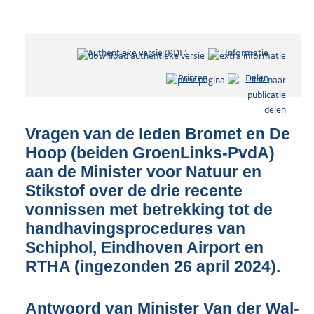
Authentieke versie (PDF)
b
Informatie
e
Printen
Delen
s
t
a
n
Vragen van de leden Bromet en De
d
Hoop (beiden GroenLinks-PvdA)
s
aan de Minister voor Natuur en
g
r
Stikstof over de drie recente
o
vonnissen met betrekking tot de
o
handhavingsprocedures van
t
t
Schiphol, Eindhoven Airport en
e
RTHA (ingezonden 26 april 2024).
:
4
8
Antwoord van Minister Van der Wal-