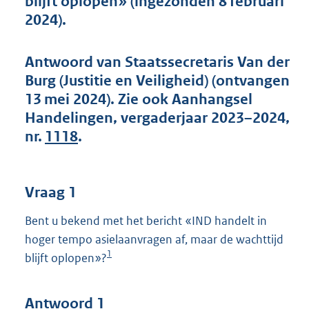
blijft oplopen» (ingezonden 8 februari
t
2024).
t
e
:
Antwoord van Staatssecretaris Van der
5
7
Burg (Justitie en Veiligheid) (ontvangen
K
13 mei 2024). Zie ook Aanhangsel
b
Handelingen, vergaderjaar 2023–2024,
nr.
1118
.
Vraag 1
Bent u bekend met het bericht «IND handelt in
hoger tempo asielaanvragen af, maar de wachttijd
1
blijft oplopen»?
Antwoord 1