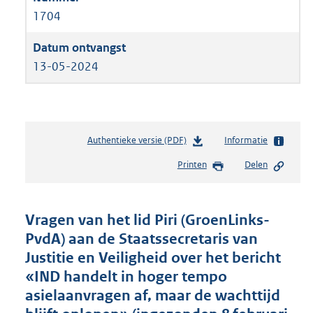
1704
13-05-2024
Authentieke versie (PDF)
b
Informatie
e
Printen
Delen
s
t
a
n
Vragen van het lid Piri (GroenLinks-
d
PvdA) aan de Staatssecretaris van
s
Justitie en Veiligheid over het bericht
g
r
«IND handelt in hoger tempo
o
asielaanvragen af, maar de wachttijd
o