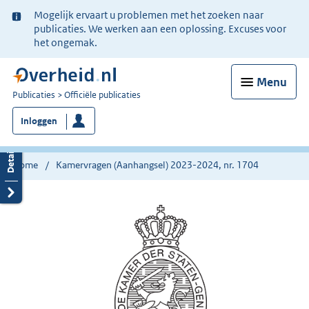
Ter
Mogelijk ervaart u problemen met het zoeken naar
informatie:
publicaties. We werken aan een oplossing. Excuses voor
het ongemak.
Menu
U
Publicaties
Officiële publicaties
bent
Inloggen
nu
hier:
Home
Kamervragen (Aanhangsel) 2023-2024, nr. 1704