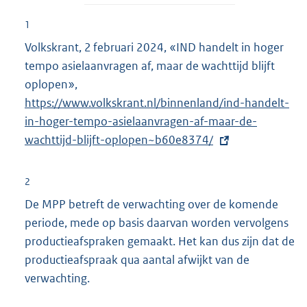
1
Volkskrant, 2 februari 2024, «IND handelt in hoger
tempo asielaanvragen af, maar de wachttijd blijft
oplopen»,
E
https://www.volkskrant.nl/binnenland/ind-handelt-
x
in-hoger-tempo-asielaanvragen-af-maar-de-
t
wachttijd-blijft-oplopen~b60e8374/
e
r
n
2
e
De MPP betreft de verwachting over de komende
l
periode, mede op basis daarvan worden vervolgens
i
productieafspraken gemaakt. Het kan dus zijn dat de
n
productieafspraak qua aantal afwijkt van de
k
verwachting.
: