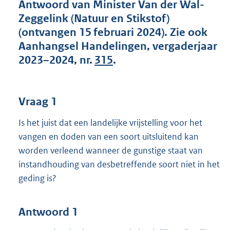
t
Antwoord van Minister Van der Wal-
t
Zeggelink (Natuur en Stikstof)
e
(ontvangen 15 februari 2024). Zie ook
:
Aanhangsel Handelingen, vergaderjaar
4
3
2023–2024, nr.
315
.
K
b
Vraag 1
Is het juist dat een landelijke vrijstelling voor het
vangen en doden van een soort uitsluitend kan
worden verleend wanneer de gunstige staat van
instandhouding van desbetreffende soort niet in het
geding is?
Antwoord 1