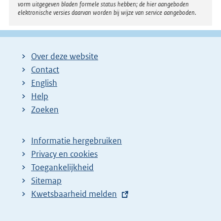
vorm uitgegeven bladen formele status hebben; de hier aangeboden
elektronische versies daarvan worden bij wijze van service aangeboden.
Over deze website
Contact
English
Help
Zoeken
Informatie hergebruiken
Privacy en cookies
Toegankelijkheid
Sitemap
E
Kwetsbaarheid melden
x
t