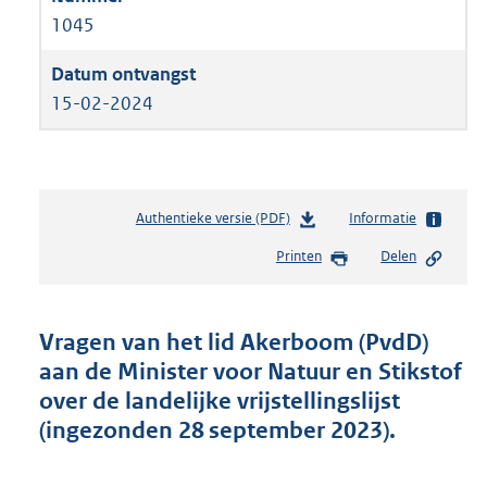
1045
15-02-2024
Authentieke versie (PDF)
b
Informatie
e
Printen
Delen
s
t
a
n
Vragen van het lid Akerboom (PvdD)
d
aan de Minister voor Natuur en Stikstof
s
over de landelijke vrijstellingslijst
g
r
(ingezonden 28 september 2023).
o
o