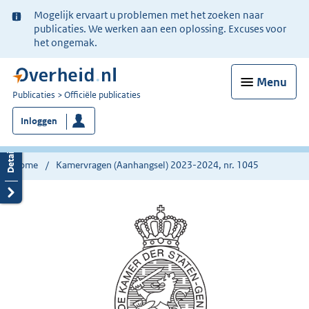
Ter
Mogelijk ervaart u problemen met het zoeken naar
informatie:
publicaties. We werken aan een oplossing. Excuses voor
het ongemak.
Menu
U
Publicaties
Officiële publicaties
bent
Inloggen
nu
hier:
Home
Kamervragen (Aanhangsel) 2023-2024, nr. 1045