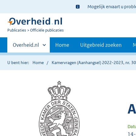
Ter
Mogelijk ervaart u prob
informatie:
U
Publicaties
Officiële publicaties
bent
Primaire
nu
Andere
Overheid.nl
Home
Uitgebreid zoeken
M
hier:
sites
navigatie
binnen
U bent hier:
Home
Kamervragen (Aanhangsel) 2022-2023, nr. 3
A
Dat
14-