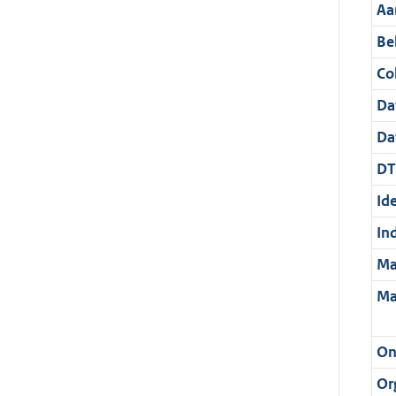
Aa
Be
Col
Da
Da
DT
Ide
In
Ma
Ma
On
Or