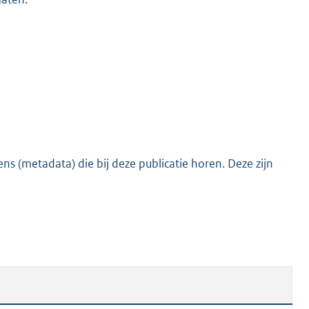
o
o
t
t
e
:
4
5
K
s (metadata) die bij deze publicatie horen. Deze zijn
b