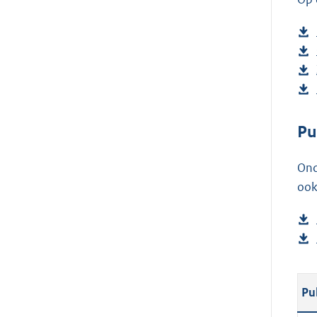
Pu
Ond
ook
Pu