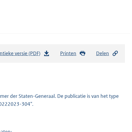
ntieke versie (PDF)
b
Printen
Delen
e
s
t
a
n
er der Staten-Generaal. De publicatie is van het type
d
-20222023-304".
s
g
r
maten: