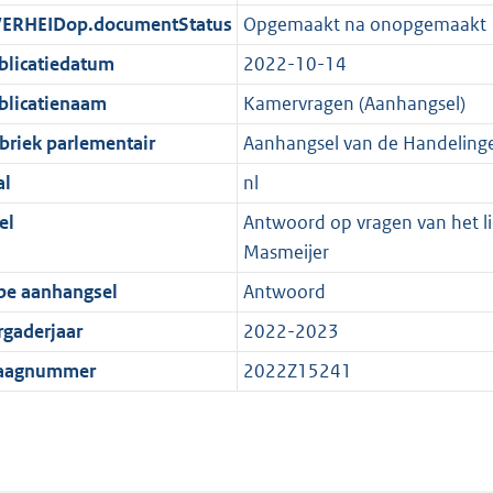
ERHEIDop.documentStatus
Opgemaakt na onopgemaakt
blicatiedatum
2022-10-14
blicatienaam
Kamervragen (Aanhangsel)
briek parlementair
Aanhangsel van de Handeling
al
nl
el
Antwoord op vragen van het lid
Masmeijer
pe aanhangsel
Antwoord
rgaderjaar
2022-2023
aagnummer
2022Z15241