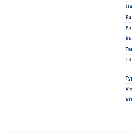
OV
Pu
Pu
Ru
Ta
Tit
Ty
Ve
Vr