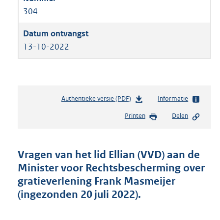
304
13-10-2022
Authentieke versie (PDF)
b
Informatie
e
Printen
Delen
s
t
a
n
Vragen van het lid Ellian (VVD) aan de
d
Minister voor Rechtsbescherming over
s
gratieverlening Frank Masmeijer
g
r
(ingezonden 20 juli 2022).
o
o