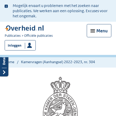
Ter
Mogelijk ervaart u problemen met het zoeken naar
informatie:
publicaties. We werken aan een oplossing. Excuses voor
het ongemak.
Menu
U
Publicaties
Officiële publicaties
bent
Inloggen
nu
hier:
Home
Kamervragen (Aanhangsel) 2022-2023, nr. 304