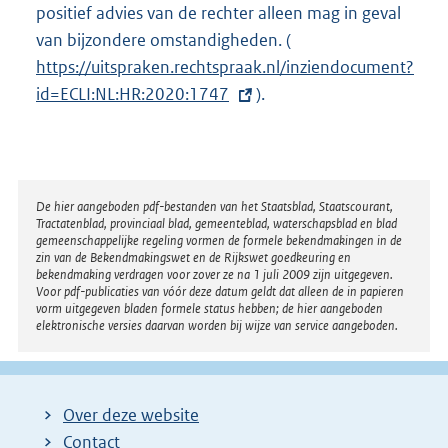
positief advies van de rechter alleen mag in geval
van bijzondere omstandigheden. (
E
https://uitspraken.rechtspraak.nl/inziendocument?
x
id=ECLI:NL:HR:2020:1747
).
t
e
r
n
e
Disclaimer
De hier aangeboden pdf-bestanden van het Staatsblad, Staatscourant,
Tractatenblad, provinciaal blad, gemeenteblad, waterschapsblad en blad
l
gemeenschappelijke regeling vormen de formele bekendmakingen in de
i
zin van de Bekendmakingswet en de Rijkswet goedkeuring en
bekendmaking verdragen voor zover ze na 1 juli 2009 zijn uitgegeven.
n
Voor pdf-publicaties van vóór deze datum geldt dat alleen de in papieren
k
vorm uitgegeven bladen formele status hebben; de hier aangeboden
elektronische versies daarvan worden bij wijze van service aangeboden.
:
Over deze website
Contact