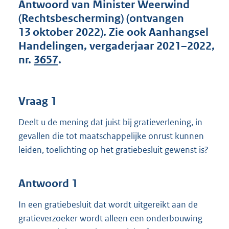
t
Antwoord van Minister Weerwind
t
(Rechtsbescherming) (ontvangen
e
13 oktober 2022). Zie ook Aanhangsel
:
Handelingen, vergaderjaar 2021–2022,
4
5
nr.
3657
.
K
b
Vraag 1
Deelt u de mening dat juist bij gratieverlening, in
gevallen die tot maatschappelijke onrust kunnen
leiden, toelichting op het gratiebesluit gewenst is?
Antwoord 1
In een gratiebesluit dat wordt uitgereikt aan de
gratieverzoeker wordt alleen een onderbouwing