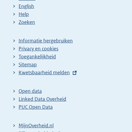
English
Help
Zoeken
Informatie hergebruiken
Privacy en cookies
Toegankelijkheid
Sitemap
E
Kwetsbaarheid melden
x
t
Open data
e
Linked Data Overheid
r
PUC Open Data
n
e
MijnOverheid.nl
l