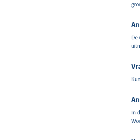
gro
An
De 
uit
Vr
Kun
An
In 
Wor