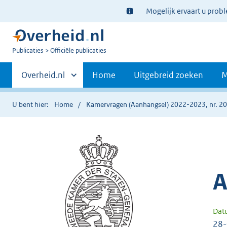
Ter
Mogelijk ervaart u prob
informatie:
U
Publicaties
Officiële publicaties
bent
Primaire
nu
Andere
Overheid.nl
Home
Uitgebreid zoeken
M
hier:
sites
navigatie
binnen
U bent hier:
Home
Kamervragen (Aanhangsel) 2022-2023, nr. 2
A
Dat
28-