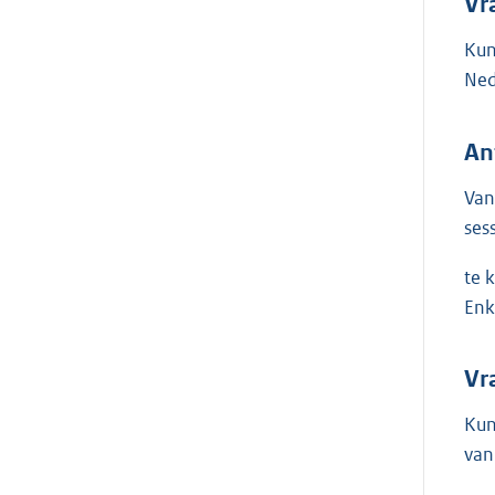
Vr
Kun
Ned
An
Van
ses
te 
Enk
Vr
Kun
van