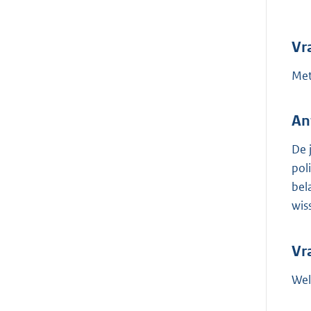
Vr
Met
An
De 
pol
bel
wis
Vr
Wel