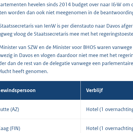
artementen hevelen sinds 2014 budget over naar I&W om de
ten worden dan ook niet meegenomen in de beantwoording
Staatssecretaris van IenW is per dienstauto naar Davos afge
ugweg vloog de Staatssecretaris mee met het regeringstoeste
Minister van SZW en de Minister voor BHOS waren vanwege 
wezig in Davos en vlogen daardoor niet mee met het regerin
der dan de rest van de delegatie vanwege een parlementaire
nvlucht heeft genomen.
Bewindspersoon
Verblijf
utte (AZ)
Hotel (1 overnachtin
aag (FIN)
Hotel (1 overnachtin