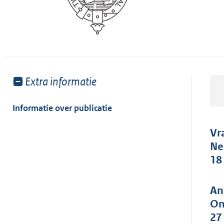
Toon
Extra informatie
meer
van:
Informatie over publicatie
Vr
Ne
18
An
On
27