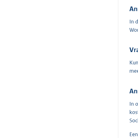
An
In 
Wor
Vr
Kun
mee
An
In 
kos
Soc
Een