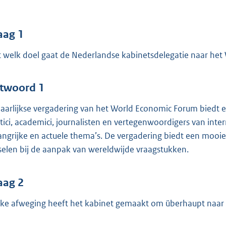
o
o
t
aag 1
t
 welk doel gaat de Nederlandse kabinetsdelegatie naar he
e
:
6
twoord 1
8
jaarlijkse vergadering van het World Economic Forum biedt
itici, academici, journalisten en vertegenwoordigers van inter
b
angrijke en actuele thema’s. De vergadering biedt een mooie
selen bij de aanpak van wereldwijde vraagstukken.
aag 2
ke afweging heeft het kabinet gemaakt om überhaupt naar