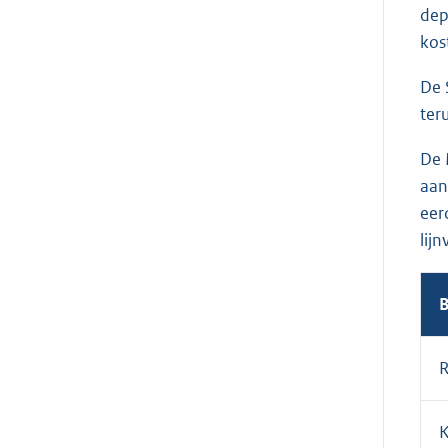
dep
kos
De 
ter
De 
aan
eer
lij
R
K