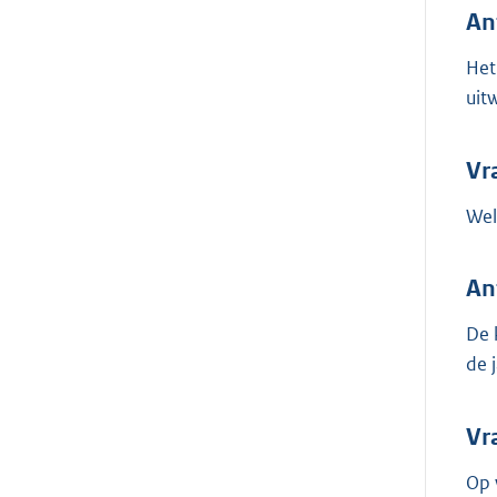
An
Het
uit
Vr
Wel
An
De 
de 
Vr
Op 