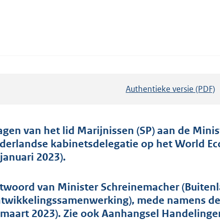
Authentieke versie (PDF)
b
e
s
t
agen van het lid Marijnissen (SP) aan de Mini
a
derlandse kabinetsdelegatie op het World E
n
 januari 2023).
d
s
twoord van Minister Schreinemacher (Buiten
g
twikkelingssamenwerking), mede namens de S
r
 maart 2023). Zie ook Aanhangsel Handelingen