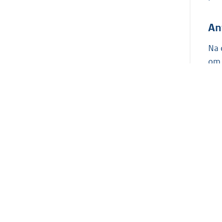
An
Na 
om 
afs
geï
Als
ope
de 
Vr
Beh
van