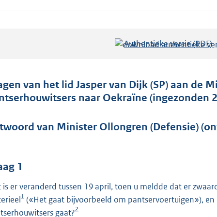
Authentieke versie (PDF)
b
e
s
t
agen van het lid Jasper van Dijk (SP) aan de M
a
ntserhouwitsers naar Oekraïne (ingezonden 29
n
d
twoord van Minister Ollongren (Defensie) (on
s
g
r
aag 1
o
 is er veranderd tussen 19 april, toen u meldde dat er zwaa
o
1
erieel
(«Het gaat bijvoorbeeld om pantservoertuigen»), en 
t
2
tserhouwitsers gaat?
t