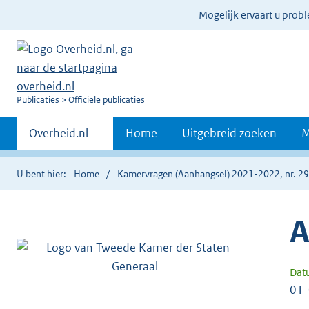
Ter
Mogelijk ervaart u prob
informatie:
U
Publicaties
Officiële publicaties
bent
Primaire
nu
Andere
Overheid.nl
Home
Uitgebreid zoeken
M
hier:
sites
navigatie
binnen
U bent hier:
Home
Kamervragen (Aanhangsel) 2021-2022, nr. 2
A
Dat
01-