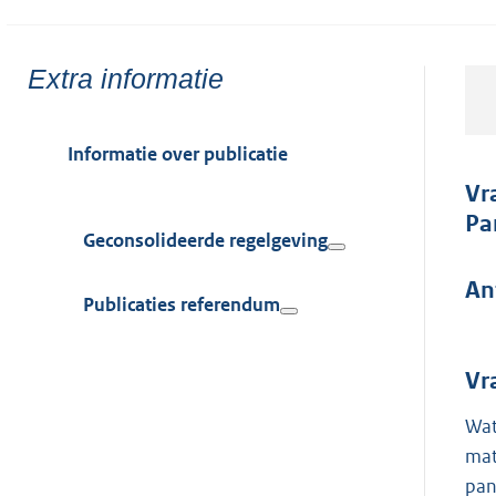
Toon
Extra informatie
meer
van:
Informatie over publicatie
Vr
Pa
Geconsolideerde regelgeving
An
Publicaties referendum
Vr
Wat
mat
pan