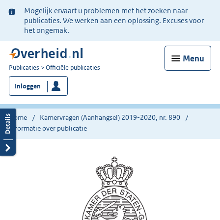
Ter
Mogelijk ervaart u problemen met het zoeken naar
informatie:
publicaties. We werken aan een oplossing. Excuses voor
het ongemak.
Menu
U
Publicaties
Officiële publicaties
bent
Inloggen
nu
hier:
Home
Kamervragen (Aanhangsel) 2019-2020, nr. 890
Informatie over publicatie