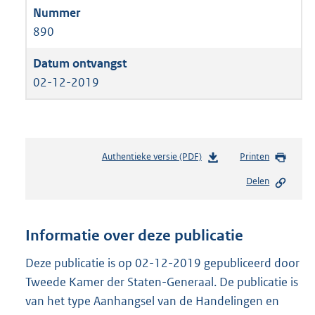
890
02-12-2019
Authentieke versie (PDF)
b
Printen
e
Delen
s
t
a
n
Informatie over deze publicatie
d
s
Deze publicatie is op 02-12-2019 gepubliceerd door
g
Tweede Kamer der Staten-Generaal. De publicatie is
r
van het type Aanhangsel van de Handelingen en
o