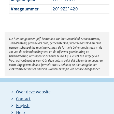
Vraagnummer
2019Z21420
Disclaimer
De hier aangeboden pdf-bestanden van het Staatsblad, Staatscourant,
Tractatenblad, provinciaal blad, gemeenteblad, waterschapsblad en blad
gemeenschappelijke regeling vormen de formele bekendmakingen in de
zin van de Bekendmakingswet en de Rijkswet goedkeuring en
bekendmaking verdragen voor zover ze na 1 juli 2009 zijn uitgegeven.
Voor pdf-publicaties van vóór deze datum geldt dat alleen de in papieren
vorm uitgegeven bladen formele status hebben; de hier aangeboden
elektronische versies daarvan worden bij wijze van service aangeboden.
Over deze website
Contact
English
Help