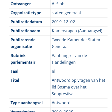
K
2
Ontvanger
A. Slob
t
a
b
K
t
Organisatietype
staten generaal
b
Publicatiedatum
2019-12-02
Publicatienaam
Kamervragen (Aanhangsel)
Publicerende
Tweede Kamer der Staten-
organisatie
Generaal
Rubriek
Aanhangsel van de
parlementair
Handelingen
Taal
nl
Titel
Antwoord op vragen van het
lid Bosma over het
Songfestival
Type aanhangsel
Antwoord
Vergaderjaar
2019-2020