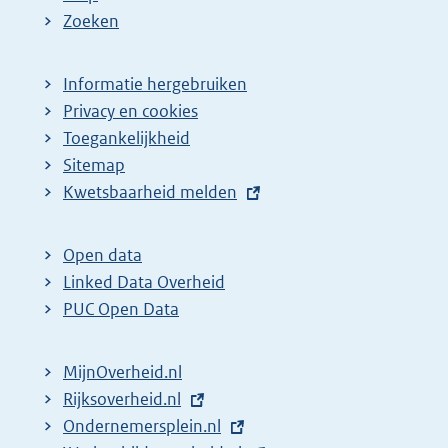
Zoeken
Informatie hergebruiken
Privacy en cookies
Toegankelijkheid
Sitemap
E
Kwetsbaarheid melden
x
t
Open data
e
Linked Data Overheid
r
PUC Open Data
n
e
MijnOverheid.nl
l
E
Rijksoverheid.nl
i
x
E
Ondernemersplein.nl
n