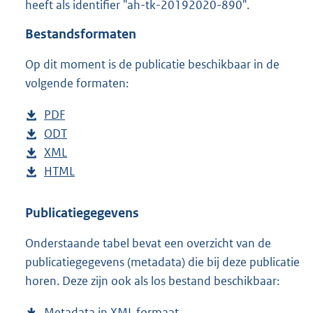
heeft als identifier "ah-tk-20192020-890".
o
t
Bestandsformaten
t
e
Op dit moment is de publicatie beschikbaar in de
:
3
volgende formaten:
9
K
D
PDF
b
b
o
D
ODT
e
b
w
o
D
XML
s
e
b
n
w
o
D
HTML
t
s
e
b
l
n
w
o
a
t
s
e
o
l
n
w
n
a
t
s
Publicatiegegevens
a
o
l
n
d
n
a
t
Onderstaande tabel bevat een overzicht van de
d
a
o
l
s
d
n
a
publicatiegegevens (metadata) die bij deze publicatie
p
d
a
o
g
s
d
n
horen. Deze zijn ook als los bestand beschikbaar:
u
p
d
a
r
g
s
d
b
u
p
d
o
r
g
s
Metadata in XML formaat
b